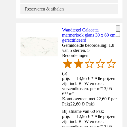
Reserveren & afhalen
Wandtegel Calacatta
marmerlook glans 30 x 60 cm
gerectificeerd
Gemiddelde beoordeling: 1.8
van 5 sterren. 5
Beoordelingen.
(
5
)
prijs — 13,95 € * Alle prijzen
zijn incl. BTW en excl.
verzendkosten. per m²
13,95
€
*
/
m²
Komt overeen met 22,60 € per
Pak
(
22,60 €
/
Pak
)
Bij afname van 60 Pak:
prijs — 12,95 € * Alle prijzen
zijn incl. BTW en excl.
verzendkosten. per m²
12,95