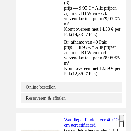
(
3
)
prijs — 9,95 € * Alle prijzen
zijn incl. BTW en excl.
verzendkosten. per m²
9,95 €
*
/
m²
Komt overeen met 14,33 € per
Pak
(
14,33 €
/
Pak
)
Bij afname van 40 Pak:
prijs — 8,95 € * Alle prijzen
zijn incl. BTW en excl.
verzendkosten. per m²
8,95 €
*
/
m²
Komt overeen met 12,89 € per
Pak
(
12,89 €
/
Pak
)
Online bestellen
Reserveren & afhalen
Wandtegel Punk silver 40x120
cm gerectificeerd
Gemiddelde beoordeling: 3.3