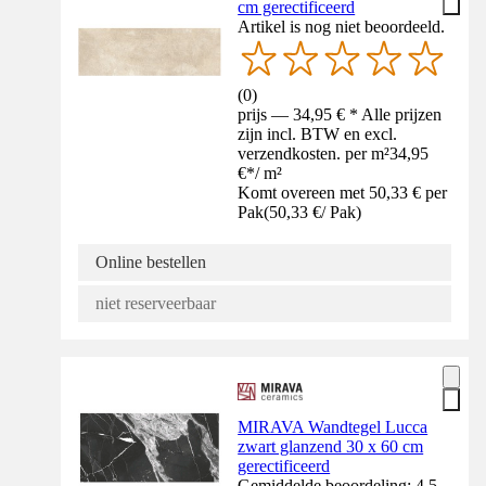
cm gerectificeerd
Artikel is nog niet beoordeeld.
(
0
)
prijs — 34,95 € * Alle prijzen
zijn incl. BTW en excl.
verzendkosten. per m²
34,95
€
*
/
m²
Komt overeen met 50,33 € per
Pak
(
50,33 €
/
Pak
)
Online bestellen
niet reserveerbaar
MIRAVA Wandtegel Lucca
zwart glanzend 30 x 60 cm
gerectificeerd
Gemiddelde beoordeling: 4.5