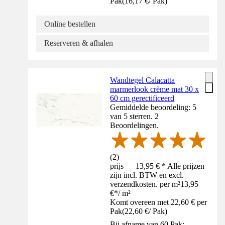
Pak
(
16,17 €
/
Pak
)
Online bestellen
Reserveren & afhalen
Wandtegel Calacatta
marmerlook crème mat 30 x
60 cm gerectificeerd
Gemiddelde beoordeling: 5
van 5 sterren. 2
Beoordelingen.
(
2
)
prijs — 13,95 € * Alle prijzen
zijn incl. BTW en excl.
verzendkosten. per m²
13,95
€
*
/
m²
Komt overeen met 22,60 € per
Pak
(
22,60 €
/
Pak
)
Bij afname van 60 Pak: