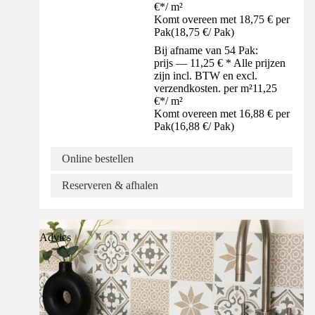
€
*
/
m²
Komt overeen met 18,75 € per
Pak
(
18,75 €
/
Pak
)
Bij afname van 54 Pak:
prijs — 11,25 € * Alle prijzen
zijn incl. BTW en excl.
verzendkosten. per m²
11,25
€
*
/
m²
Komt overeen met 16,88 € per
Pak
(
16,88 €
/
Pak
)
Online bestellen
Reserveren & afhalen
Advies