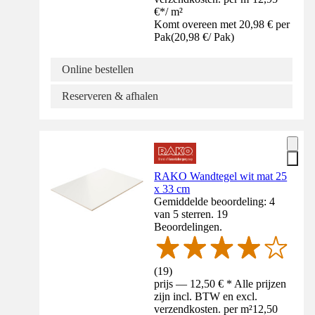
€
*
/
m²
Komt overeen met 20,98 € per
Pak
(
20,98 €
/
Pak
)
Online bestellen
Reserveren & afhalen
RAKO Wandtegel wit mat 25
x 33 cm
Gemiddelde beoordeling: 4
van 5 sterren. 19
Beoordelingen.
(
19
)
prijs — 12,50 € * Alle prijzen
zijn incl. BTW en excl.
verzendkosten. per m²
12,50