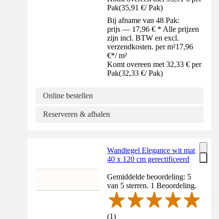
Pak
(
35,91 €
/
Pak
)
Bij afname van 48 Pak:
prijs — 17,96 € * Alle prijzen
zijn incl. BTW en excl.
verzendkosten. per m²
17,96
€
*
/
m²
Komt overeen met 32,33 € per
Pak
(
32,33 €
/
Pak
)
Online bestellen
Reserveren & afhalen
Wandtegel Elegance wit mat
40 x 120 cm gerectificeerd
Gemiddelde beoordeling: 5
van 5 sterren. 1 Beoordeling.
(
1
)