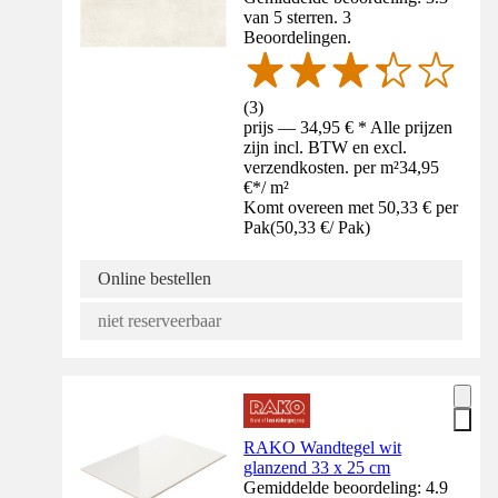
van 5 sterren. 3
Beoordelingen.
(
3
)
prijs — 34,95 € * Alle prijzen
zijn incl. BTW en excl.
verzendkosten. per m²
34,95
€
*
/
m²
Komt overeen met 50,33 € per
Pak
(
50,33 €
/
Pak
)
Online bestellen
niet reserveerbaar
RAKO Wandtegel wit
glanzend 33 x 25 cm
Gemiddelde beoordeling: 4.9