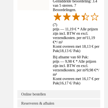
Gemiddelde beoordeling: 3.4
van 5 sterren. 7
Beoordelingen.
(
7
)
prijs — 11,19 € * Alle prijzen
zijn incl. BTW en excl.
verzendkosten. per m²
11,19
€
*
/
m²
Komt overeen met 18,13 € per
Pak
(
18,13 €
/
Pak
)
Bij afname van 60 Pak:
prijs — 9,98 € * Alle prijzen
zijn incl. BTW en excl.
verzendkosten. per m²
9,98 €
*
/
m²
Komt overeen met 16,17 € per
Pak
(
16,17 €
/
Pak
)
Online bestellen
Reserveren & afhalen