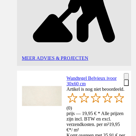
MEER ADVIES & PROJECTEN
Wandtegel Belvieux ivoor
30x60 cm
Artikel is nog niet beoordeeld.
(
0
)
prijs — 19,95 € * Alle prijzen
zijn incl. BTW en excl.
verzendkosten. per m²
19,95
€
*
/
m²
Komt overeen met 35,91 € per