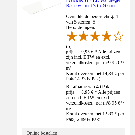
FORM&STYLE Wandtegel
Basic wit mat 30 x 60 cm
Gemiddelde beoordeling: 4
van 5 sterren. 5
Beoordelingen.
(
5
)
prijs — 9,95 € * Alle prijzen
zijn incl. BTW en excl.
verzendkosten. per m²
9,95 €
*
/
m²
Komt overeen met 14,33 € per
Pak
(
14,33 €
/
Pak
)
Bij afname van 40 Pak:
prijs — 8,95 € * Alle prijzen
zijn incl. BTW en excl.
verzendkosten. per m²
8,95 €
*
/
m²
Komt overeen met 12,89 € per
Pak
(
12,89 €
/
Pak
)
Online bestellen