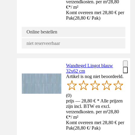
verzendkosten. per m²
28,80
€
*
/
m²
Komt overeen met 28,80 € per
Pak
(
28,80 €
/
Pak
)
Online bestellen
niet reserveerbaar
Wandtegel Lingot blauw
32x62 cm
Artikel is nog niet beoordeeld.
(
0
)
prijs — 28,80 € * Alle prijzen
zijn incl. BTW en excl.
verzendkosten. per m²
28,80
€
*
/
m²
Komt overeen met 28,80 € per
Pak
(
28,80 €
/
Pak
)