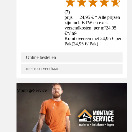
(
7
)
prijs — 24,95 € * Alle prijzen
zijn incl. BTW en excl.
verzendkosten. per m²
24,95
€
*
/
m²
Komt overeen met 24,95 € per
Pak
(
24,95 €
/
Pak
)
Online bestellen
niet reserveerbaar
MontageService