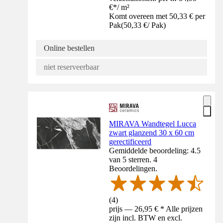
€
*
/
m²
Komt overeen met 50,33 € per
Pak
(
50,33 €
/
Pak
)
Online bestellen
niet reserveerbaar
MIRAVA Wandtegel Lucca
zwart glanzend 30 x 60 cm
gerectificeerd
Gemiddelde beoordeling: 4.5
van 5 sterren. 4
Beoordelingen.
(
4
)
prijs — 26,95 € * Alle prijzen
zijn incl. BTW en excl.