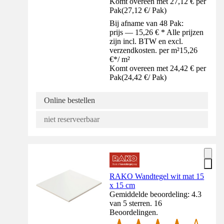
Komt overeen met 27,12 € per
Pak
(
27,12 €
/
Pak
)
Bij afname van 48 Pak:
prijs — 15,26 € * Alle prijzen
zijn incl. BTW en excl.
verzendkosten. per m²
15,26
€
*
/
m²
Komt overeen met 24,42 € per
Pak
(
24,42 €
/
Pak
)
Online bestellen
niet reserveerbaar
RAKO Wandtegel wit mat 15
x 15 cm
Gemiddelde beoordeling: 4.3
van 5 sterren. 16
Beoordelingen.