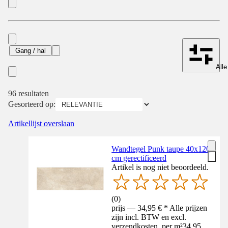
Gang / hal
Alle
96 resultaten
Gesorteerd op:
Artikellijst overslaan
Wandtegel Punk taupe 40x120
cm gerectificeerd
Artikel is nog niet beoordeeld.
(
0
)
prijs — 34,95 € * Alle prijzen
zijn incl. BTW en excl.
verzendkosten. per m²
34,95