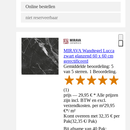
Online bestellen
niet reserveerbaar
MIRAVA Wandtegel Lucca
zwart glanzend 60 x 60 cm
gerectificeerd
Gemiddelde beoordeling: 5
van 5 sterren. 1 Beoordeling.
(
1
)
prijs — 29,95 € * Alle prijzen
zijn incl. BTW en excl.
verzendkosten. per m²
29,95
€
*
/
m²
Komt overeen met 32,35 € per
Pak
(
32,35 €
/
Pak
)
Bij afname van 40 Pak: