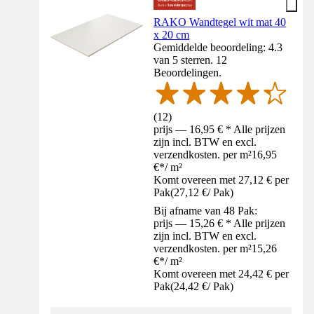
RAKO Wandtegel wit mat 40
x 20 cm
Gemiddelde beoordeling: 4.3
van 5 sterren. 12
Beoordelingen.
(
12
)
prijs — 16,95 € * Alle prijzen
zijn incl. BTW en excl.
verzendkosten. per m²
16,95
€
*
/
m²
Komt overeen met 27,12 € per
Pak
(
27,12 €
/
Pak
)
Bij afname van 48 Pak:
prijs — 15,26 € * Alle prijzen
zijn incl. BTW en excl.
verzendkosten. per m²
15,26
€
*
/
m²
Komt overeen met 24,42 € per
Pak
(
24,42 €
/
Pak
)