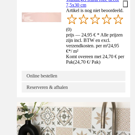
7,5x30 cm
Artikel is nog niet beoordeeld.
(
0
)
prijs — 24,95 € * Alle prijzen
zijn incl. BTW en excl.
verzendkosten. per m²
24,95
€
*
/
m²
Komt overeen met 24,70 € per
Pak
(
24,70 €
/
Pak
)
Online bestellen
Reserveren & afhalen
Advies