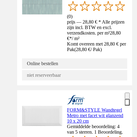
(
0
)
prijs — 28,80 € * Alle prijzen
zijn incl. BTW en excl.
verzendkosten. per m²
28,80
€
*
/
m²
Komt overeen met 28,80 € per
Pak
(
28,80 €
/
Pak
)
Online bestellen
niet reserveerbaar
FORM&STYLE Wandtegel
Metro met facet wit glanzend
10 x 20 cm
Gemiddelde beoordeling: 4
van 5 sterren. 1 Beoordeling.