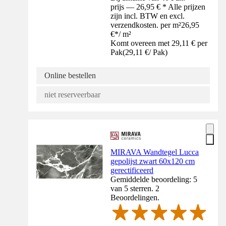
prijs — 26,95 € * Alle prijzen
zijn incl. BTW en excl.
verzendkosten. per m²
26,95
€
*
/
m²
Komt overeen met 29,11 € per
Pak
(
29,11 €
/
Pak
)
Online bestellen
niet reserveerbaar
MIRAVA Wandtegel Lucca
gepolijst zwart 60x120 cm
gerectificeerd
Gemiddelde beoordeling: 5
van 5 sterren. 2
Beoordelingen.