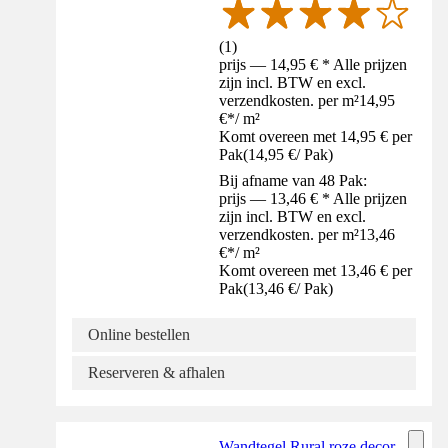
(
1
)
prijs — 14,95 € * Alle prijzen
zijn incl. BTW en excl.
verzendkosten. per m²
14,95
€
*
/
m²
Komt overeen met 14,95 € per
Pak
(
14,95 €
/
Pak
)
Bij afname van 48 Pak:
prijs — 13,46 € * Alle prijzen
zijn incl. BTW en excl.
verzendkosten. per m²
13,46
€
*
/
m²
Komt overeen met 13,46 € per
Pak
(
13,46 €
/
Pak
)
Online bestellen
Reserveren & afhalen
Wandtegel Rural roze decor