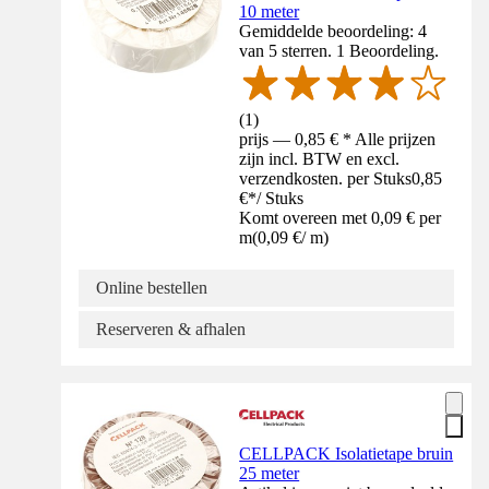
10 meter
Gemiddelde beoordeling: 4
van 5 sterren. 1 Beoordeling.
(
1
)
prijs — 0,85 € * Alle prijzen
zijn incl. BTW en excl.
verzendkosten. per Stuks
0,85
€
*
/
Stuks
Komt overeen met 0,09 € per
m
(
0,09 €
/
m
)
Online bestellen
Reserveren & afhalen
CELLPACK Isolatietape bruin
25 meter