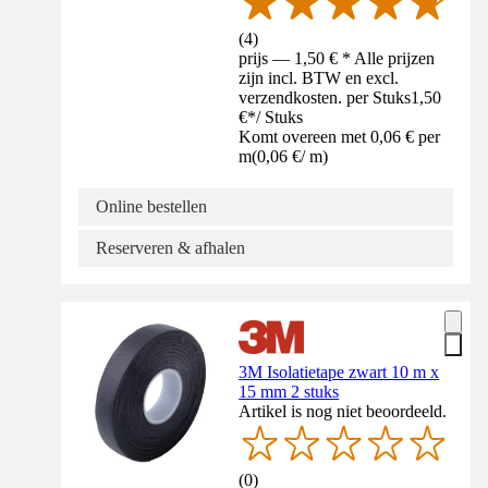
(
4
)
prijs — 1,50 € * Alle prijzen
zijn incl. BTW en excl.
verzendkosten. per Stuks
1,50
€
*
/
Stuks
Komt overeen met 0,06 € per
m
(
0,06 €
/
m
)
Online bestellen
Reserveren & afhalen
3M Isolatietape zwart 10 m x
15 mm 2 stuks
Artikel is nog niet beoordeeld.
(
0
)