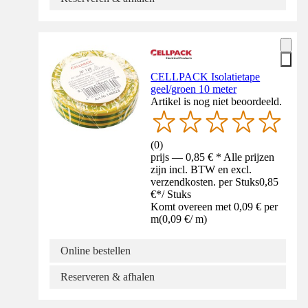
CELLPACK Isolatietape
geel/groen 10 meter
Artikel is nog niet beoordeeld.
(
0
)
prijs — 0,85 € * Alle prijzen
zijn incl. BTW en excl.
verzendkosten. per Stuks
0,85
€
*
/
Stuks
Komt overeen met 0,09 € per
m
(
0,09 €
/
m
)
Online bestellen
Reserveren & afhalen