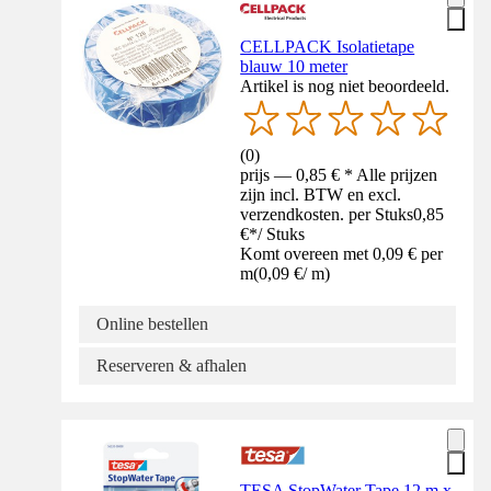
CELLPACK Isolatietape
blauw 10 meter
Artikel is nog niet beoordeeld.
(
0
)
prijs — 0,85 € * Alle prijzen
zijn incl. BTW en excl.
verzendkosten. per Stuks
0,85
€
*
/
Stuks
Komt overeen met 0,09 € per
m
(
0,09 €
/
m
)
Online bestellen
Reserveren & afhalen
TESA StopWater Tape 12 m x