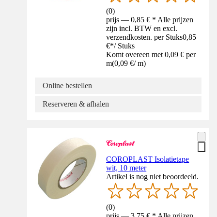
(
0
)
prijs — 0,85 € * Alle prijzen
zijn incl. BTW en excl.
verzendkosten. per Stuks
0,85
€
*
/
Stuks
Komt overeen met 0,09 € per
m
(
0,09 €
/
m
)
Online bestellen
Reserveren & afhalen
COROPLAST Isolatietape
wit, 10 meter
Artikel is nog niet beoordeeld.
(
0
)
prijs — 3,75 € * Alle prijzen