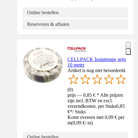
Online bestellen
Reserveren & afhalen
CELLPACK Isolatietape grijs
10 meter
Artikel is nog niet beoordeeld.
(
0
)
prijs — 0,85 € * Alle prijzen
zijn incl. BTW en excl.
verzendkosten. per Stuks
0,85
€
*
/
Stuks
Komt overeen met 0,09 € per
m
(
0,09 €
/
m
)
Online bestellen