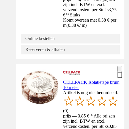
zijn incl. BTW en excl.
verzendkosten. per Stuks
3,75
€
*
/
Stuks
Komt overeen met 0,38 € per
m
(
0,38 €
/
m
)
Online bestellen
Reserveren & afhalen
CELLPACK Isolatietape bruin
10 meter
Artikel is nog niet beoordeeld.
(
0
)
prijs — 0,85 € * Alle prijzen
zijn incl. BTW en excl.
verzendkosten. per Stuks
0,85