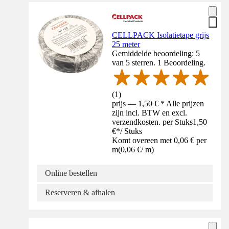
CELLPACK Isolatietape grijs
25 meter
Gemiddelde beoordeling: 5
van 5 sterren. 1 Beoordeling.
(
1
)
prijs — 1,50 € * Alle prijzen
zijn incl. BTW en excl.
verzendkosten. per Stuks
1,50
€
*
/
Stuks
Komt overeen met 0,06 € per
m
(
0,06 €
/
m
)
Online bestellen
Reserveren & afhalen