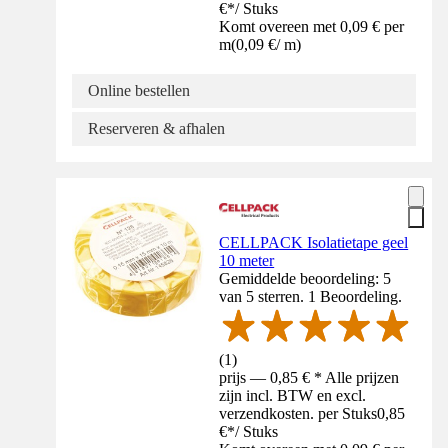
€
*
/
Stuks
Komt overeen met 0,09 € per
m
(
0,09 €
/
m
)
Online bestellen
Reserveren & afhalen
CELLPACK Isolatietape geel
10 meter
Gemiddelde beoordeling: 5
van 5 sterren. 1 Beoordeling.
(
1
)
prijs — 0,85 € * Alle prijzen
zijn incl. BTW en excl.
verzendkosten. per Stuks
0,85
€
*
/
Stuks