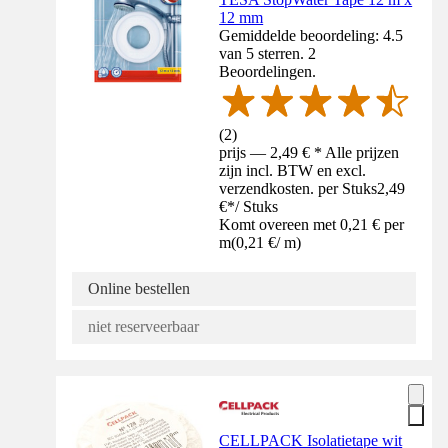
12 mm
Gemiddelde beoordeling: 4.5
van 5 sterren. 2
Beoordelingen.
(
2
)
prijs — 2,49 € * Alle prijzen
zijn incl. BTW en excl.
verzendkosten. per Stuks
2,49
€
*
/
Stuks
Komt overeen met 0,21 € per
m
(
0,21 €
/
m
)
Online bestellen
niet reserveerbaar
CELLPACK Isolatietape wit