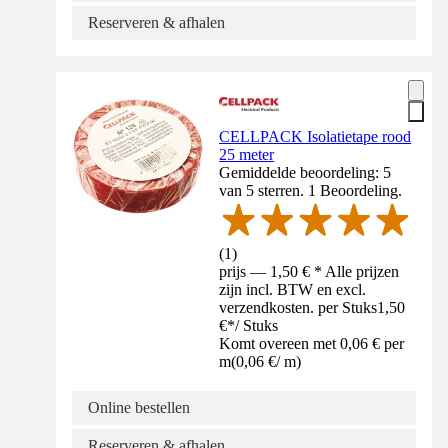
Reserveren & afhalen
CELLPACK Isolatietape rood
25 meter
Gemiddelde beoordeling: 5
van 5 sterren. 1 Beoordeling.
(
1
)
prijs — 1,50 € * Alle prijzen
zijn incl. BTW en excl.
verzendkosten. per Stuks
1,50
€
*
/
Stuks
Komt overeen met 0,06 € per
m
(
0,06 €
/
m
)
Online bestellen
Reserveren & afhalen