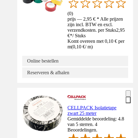
(
0
)
prijs — 2,95 € * Alle prijzen
zijn incl. BTW en excl.
verzendkosten. per Stuks
2,95
€
*
/
Stuks
Komt overeen met 0,10 € per
m
(
0,10 €
/
m
)
Online bestellen
Reserveren & afhalen
CELLPACK Isolatietape
zwart 25 meter
Gemiddelde beoordeling: 4.8
van 5 sterren. 4
Beoordelingen.