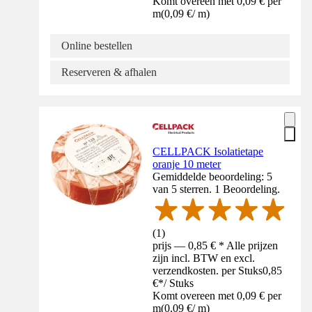
Komt overeen met 0,09 € per
m
(
0,09 €
/
m
)
Online bestellen
Reserveren & afhalen
CELLPACK Isolatietape
oranje 10 meter
Gemiddelde beoordeling: 5
van 5 sterren. 1 Beoordeling.
(
1
)
prijs — 0,85 € * Alle prijzen
zijn incl. BTW en excl.
verzendkosten. per Stuks
0,85
€
*
/
Stuks
Komt overeen met 0,09 € per
m
(
0,09 €
/
m
)