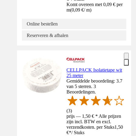
Komt overeen met 0,09 € per
m
(
0,09 €
/
m
)
Online bestellen
Reserveren & afhalen
CELLPACK Isolatietape wit
25 meter
Gemiddelde beoordeling: 3.7
van 5 sterren. 3
Beoordelingen.
(
3
)
prijs — 1,50 € * Alle prijzen
zijn incl. BTW en excl.
verzendkosten. per Stuks
1,50
€
*
/
Stuks