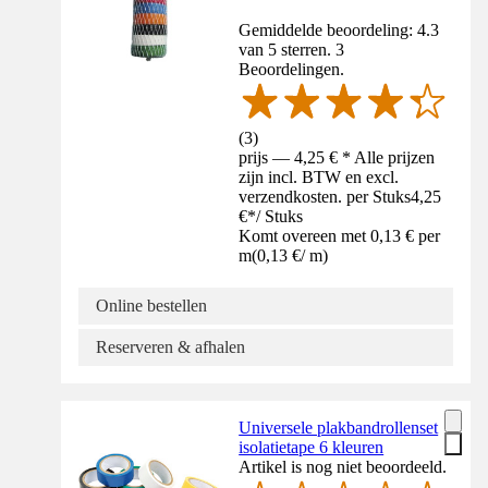
Gemiddelde beoordeling: 4.3
van 5 sterren. 3
Beoordelingen.
(
3
)
prijs — 4,25 € * Alle prijzen
zijn incl. BTW en excl.
verzendkosten. per Stuks
4,25
€
*
/
Stuks
Komt overeen met 0,13 € per
m
(
0,13 €
/
m
)
Online bestellen
Reserveren & afhalen
Universele plakbandrollenset
isolatietape 6 kleuren
Artikel is nog niet beoordeeld.