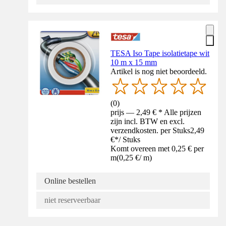
TESA Iso Tape isolatietape wit
10 m x 15 mm
Artikel is nog niet beoordeeld.
(
0
)
prijs — 2,49 € * Alle prijzen
zijn incl. BTW en excl.
verzendkosten. per Stuks
2,49
€
*
/
Stuks
Komt overeen met 0,25 € per
m
(
0,25 €
/
m
)
Online bestellen
niet reserveerbaar