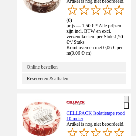
Artikel is nog niet beoordeeld.
(
0
)
prijs — 1,50 € * Alle prijzen
zijn incl. BTW en excl.
verzendkosten. per Stuks
1,50
€
*
/
Stuks
Komt overeen met 0,06 € per
m
(
0,06 €
/
m
)
Online bestellen
Reserveren & afhalen
CELLPACK Isolatietape rood
10 meter
Artikel is nog niet beoordeeld.