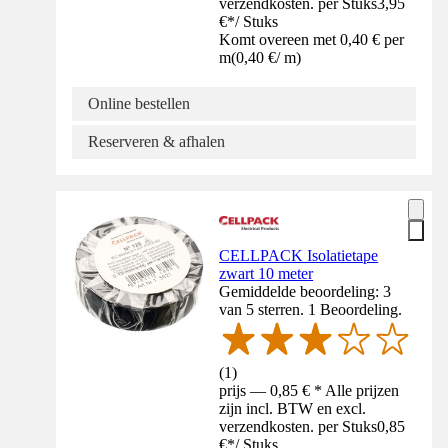
verzendkosten. per Stuks
3,95
€
*
/
Stuks
Komt overeen met 0,40 € per
m
(
0,40 €
/
m
)
Online bestellen
Reserveren & afhalen
CELLPACK Isolatietape
zwart 10 meter
Gemiddelde beoordeling: 3
van 5 sterren. 1 Beoordeling.
(
1
)
prijs — 0,85 € * Alle prijzen
zijn incl. BTW en excl.
verzendkosten. per Stuks
0,85
€
*
/
Stuks