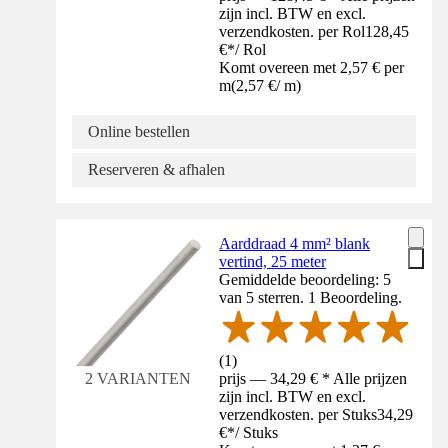
zijn incl. BTW en excl.
verzendkosten. per Rol
128,45
€
*
/
Rol
Komt overeen met 2,57 € per
m
(
2,57 €
/
m
)
Online bestellen
Reserveren & afhalen
Aarddraad 4 mm² blank
vertind, 25 meter
Gemiddelde beoordeling: 5
van 5 sterren. 1 Beoordeling.
(
1
)
prijs — 34,29 € * Alle prijzen
2 VARIANTEN
zijn incl. BTW en excl.
verzendkosten. per Stuks
34,29
€
*
/
Stuks