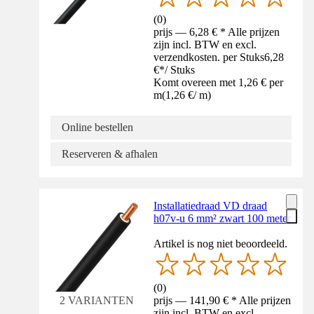
(
0
)
prijs — 6,28 € * Alle prijzen
zijn incl. BTW en excl.
verzendkosten. per Stuks
6,28
€
*
/
Stuks
Komt overeen met 1,26 € per
m
(
1,26 €
/
m
)
Online bestellen
Reserveren & afhalen
Installatiedraad VD draad
h07v-u 6 mm² zwart 100 meter
Artikel is nog niet beoordeeld.
(
0
)
prijs — 141,90 € * Alle prijzen
2 VARIANTEN
zijn incl. BTW en excl.