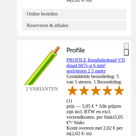
Online bestellen
Reserveren & afhalen
PROFILE Installatiedraad VD
draad h07v-u 6 mm²
geel/groen 2,5 meter
Gemiddelde beoordeling: 5
van 5 sterren. 1 Beoordeling.
2 VARIANTEN
(
1
)
prijs — 5,05 € * Alle prijzen
zijn incl. BTW en excl.
verzendkosten. per Stuks
5,05
€
*
/
Stuks
Komt overeen met 2,02 € per
m
(
2,02 €
/
m
)