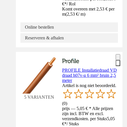
€
*
/
Rol
Komt overeen met 2,53 € per
m
(
2,53 €
/
m
)
Online bestellen
Reserveren & afhalen
PROFILE Installatiedraad VD
draad h07v-u 6 mm² bruin 2,5
meter
Artikel is nog niet beoordeeld.
5 VARIANTEN
(
0
)
prijs — 5,05 € * Alle prijzen
zijn incl. BTW en excl.
verzendkosten. per Stuks
5,05
€
*
/
Stuks