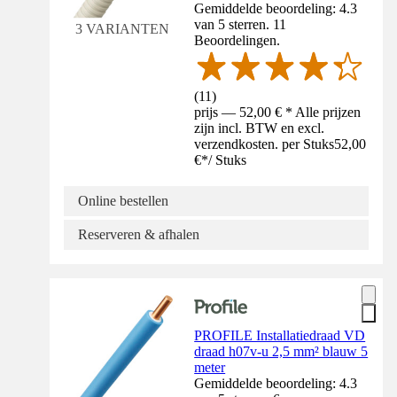
Gemiddelde beoordeling: 4.3
van 5 sterren. 11
3 VARIANTEN
Beoordelingen.
(
11
)
prijs — 52,00 € * Alle prijzen
zijn incl. BTW en excl.
verzendkosten. per Stuks
52,00
€
*
/
Stuks
Online bestellen
Reserveren & afhalen
PROFILE Installatiedraad VD
draad h07v-u 2,5 mm² blauw 5
meter
Gemiddelde beoordeling: 4.3