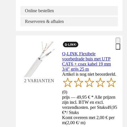
Online bestellen
Reserveren & afhalen
Q-LINK Flexibele
voorbedrade buis met UTP
CAT6 + coax kabel 19 mm
3/4" grijs 25 m
Artikel is nog niet beoordeeld.
2 VARIANTEN
(
0
)
prijs — 49,95 € * Alle prijzen
zijn incl. BTW en excl.
verzendkosten. per Stuks
49,95
€
*
/
Stuks
Komt overeen met 2,00 € per
m
(
2,00 €
/
m
)