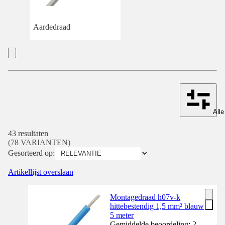
Aardedraad
Alle
43 resultaten
(78 VARIANTEN)
Gesorteerd op:
Artikellijst overslaan
Montagedraad h07v-k
hittebestendig 1,5 mm² blauw
5 meter
Gemiddelde beoordeling: 2