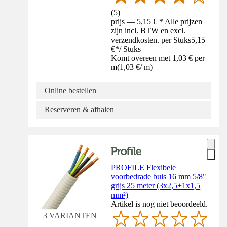
(
5
)
prijs — 5,15 € * Alle prijzen
zijn incl. BTW en excl.
verzendkosten. per Stuks
5,15
€
*
/
Stuks
Komt overeen met 1,03 € per
m
(
1,03 €
/
m
)
Online bestellen
Reserveren & afhalen
PROFILE Flexibele
voorbedrade buis 16 mm 5/8"
grijs 25 meter (3x2,5+1x1,5
mm²)
Artikel is nog niet beoordeeld.
3 VARIANTEN