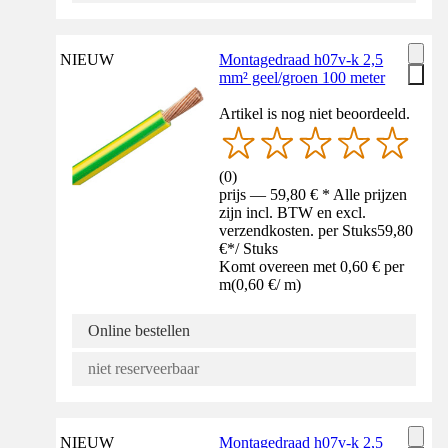
NIEUW
Montagedraad h07v-k 2,5
mm² geel/groen 100 meter
Artikel is nog niet beoordeeld.
(
0
)
prijs — 59,80 € * Alle prijzen
zijn incl. BTW en excl.
verzendkosten. per Stuks
59,80
€
*
/
Stuks
Komt overeen met 0,60 € per
m
(
0,60 €
/
m
)
Online bestellen
niet reserveerbaar
NIEUW
Montagedraad h07v-k 2,5