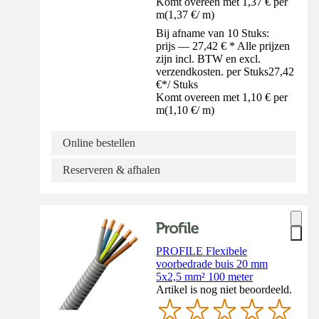
Komt overeen met 1,37 € per
m
(
1,37 €
/
m
)
Bij afname van 10 Stuks:
prijs — 27,42 € * Alle prijzen
zijn incl. BTW en excl.
verzendkosten. per Stuks
27,42
€
*
/
Stuks
Komt overeen met 1,10 € per
m
(
1,10 €
/
m
)
Online bestellen
Reserveren & afhalen
PROFILE Flexibele
voorbedrade buis 20 mm
5x2,5 mm² 100 meter
Artikel is nog niet beoordeeld.