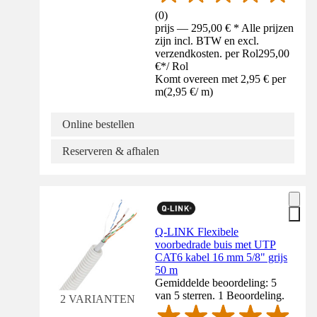
(
0
)
prijs — 295,00 € * Alle prijzen
zijn incl. BTW en excl.
verzendkosten. per Rol
295,00
€
*
/
Rol
Komt overeen met 2,95 € per
m
(
2,95 €
/
m
)
Online bestellen
Reserveren & afhalen
Q-LINK Flexibele
voorbedrade buis met UTP
CAT6 kabel 16 mm 5/8" grijs
50 m
Gemiddelde beoordeling: 5
van 5 sterren. 1 Beoordeling.
2 VARIANTEN