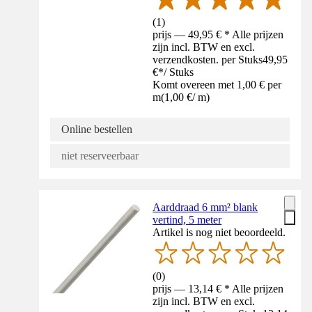
(
1
)
prijs — 49,95 € * Alle prijzen
zijn incl. BTW en excl.
verzendkosten. per Stuks
49,95
€
*
/
Stuks
Komt overeen met 1,00 € per
m
(
1,00 €
/
m
)
Online bestellen
niet reserveerbaar
Aarddraad 6 mm² blank
vertind, 5 meter
Artikel is nog niet beoordeeld.
(
0
)
prijs — 13,14 € * Alle prijzen
zijn incl. BTW en excl.