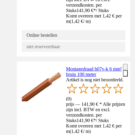
verzendkosten. per
Stuks
141,90 €
*
/
Stuks
Komt overeen met 1,42 € per
m
(
1,42 €
/
m
)
Online bestellen
niet reserveerbaar
Montagedraad h07v-k 6 mm²
bruin 100 meter
Artikel is nog niet beoordeeld.
(
0
)
prijs — 141,90 € * Alle prijzen
zijn incl. BTW en excl.
verzendkosten. per
Stuks
141,90 €
*
/
Stuks
Komt overeen met 1,42 € per
m
(
1,42 €
/
m
)