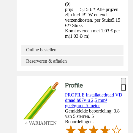
(
9
)
prijs — 5,15 € * Alle prijzen
zijn incl. BTW en excl.
verzendkosten. per Stuks
5,15
€
*
/
Stuks
Komt overeen met 1,03 € per
m
(
1,03 €
/
m
)
Online bestellen
Reserveren & afhalen
PROFILE Installatiedraad VD
draad h07v-u 2,5 mm²
geel/groen 5 meter
Gemiddelde beoordeling: 3.8
van 5 sterren. 5
Beoordelingen.
4 VARIANTEN