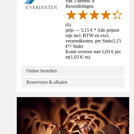
van 5 sterren. 6
Beoordelingen.
4 VARIANTEN
(
6
)
prijs — 5,15 € * Alle prijzen
zijn incl. BTW en excl.
verzendkosten. per Stuks
5,15
€
*
/
Stuks
Komt overeen met 1,03 € per
m
(
1,03 €
/
m
)
Online bestellen
Reserveren & afhalen
Advies