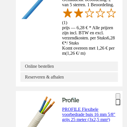
van 5 sterren. 1 Beoordeling.
(
1
)
prijs — 6,28 € * Alle prijzen
zijn incl. BTW en excl.
verzendkosten. per Stuks
6,28
€
*
/
Stuks
Komt overeen met 1,26 € per
m
(
1,26 €
/
m
)
Online bestellen
Reserveren & afhalen
PROFILE Flexibele
voorbedrade buis 16 mm 5/8"
grijs 25 meter (3x2,5 mm²)