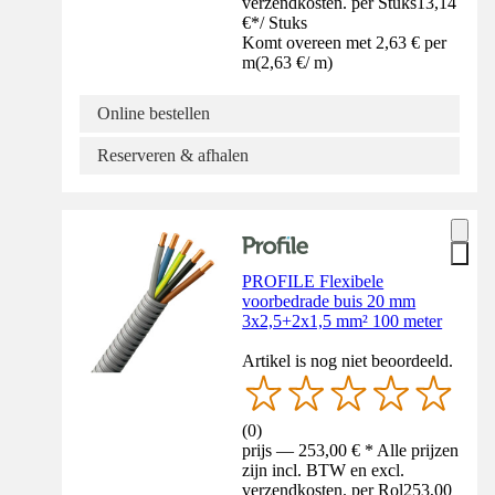
verzendkosten. per Stuks
13,14
€
*
/
Stuks
Komt overeen met 2,63 € per
m
(
2,63 €
/
m
)
Online bestellen
Reserveren & afhalen
PROFILE Flexibele
voorbedrade buis 20 mm
3x2,5+2x1,5 mm² 100 meter
Artikel is nog niet beoordeeld.
(
0
)
prijs — 253,00 € * Alle prijzen
zijn incl. BTW en excl.
verzendkosten. per Rol
253,00