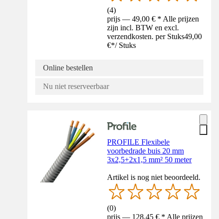
(
4
)
prijs — 49,00 € * Alle prijzen
zijn incl. BTW en excl.
verzendkosten. per Stuks
49,00
€
*
/
Stuks
Online bestellen
Nu niet reserveerbaar
PROFILE Flexibele
voorbedrade buis 20 mm
3x2,5+2x1,5 mm² 50 meter
Artikel is nog niet beoordeeld.
(
0
)
prijs — 128,45 € * Alle prijzen