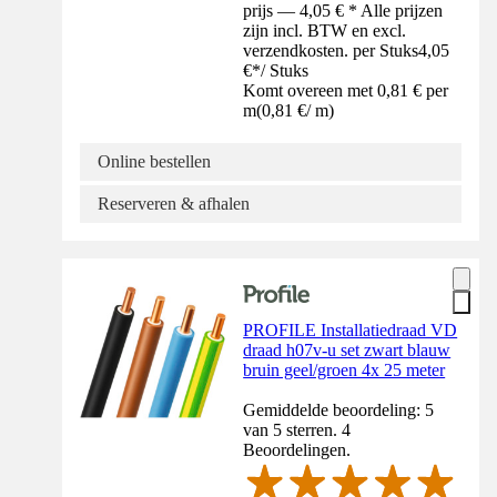
prijs — 4,05 € * Alle prijzen
zijn incl. BTW en excl.
verzendkosten. per Stuks
4,05
€
*
/
Stuks
Komt overeen met 0,81 € per
m
(
0,81 €
/
m
)
Online bestellen
Reserveren & afhalen
PROFILE Installatiedraad VD
draad h07v-u set zwart blauw
bruin geel/groen 4x 25 meter
Gemiddelde beoordeling: 5
van 5 sterren. 4
Beoordelingen.