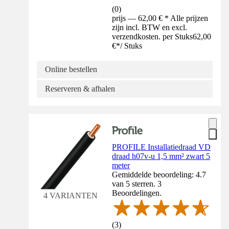
(
0
)
prijs — 62,00 € * Alle prijzen
zijn incl. BTW en excl.
verzendkosten. per Stuks
62,00
€
*
/
Stuks
Online bestellen
Reserveren & afhalen
PROFILE Installatiedraad VD
draad h07v-u 1,5 mm² zwart 5
meter
Gemiddelde beoordeling: 4.7
van 5 sterren. 3
Beoordelingen.
4 VARIANTEN
(
3
)