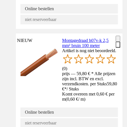
Online bestellen
niet reserveerbaar
NIEUW
Montagedraad h07v-k 2,5
mm² bruin 100 meter
Artikel is nog niet beoordeeld.
(
0
)
prijs — 59,80 € * Alle prijzen
zijn incl. BTW en excl.
verzendkosten. per Stuks
59,80
€
*
/
Stuks
Komt overeen met 0,60 € per
m
(
0,60 €
/
m
)
Online bestellen
niet reserveerbaar