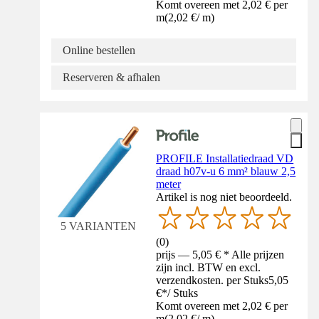
Komt overeen met 2,02 € per
m
(
2,02 €
/
m
)
Online bestellen
Reserveren & afhalen
PROFILE Installatiedraad VD
draad h07v-u 6 mm² blauw 2,5
meter
Artikel is nog niet beoordeeld.
5 VARIANTEN
(
0
)
prijs — 5,05 € * Alle prijzen
zijn incl. BTW en excl.
verzendkosten. per Stuks
5,05
€
*
/
Stuks
Komt overeen met 2,02 € per
m
(
2,02 €
/
m
)