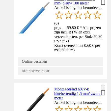
mm² blauw 100 meter
Artikel is nog niet beoordeeld.
(
0
)
prijs — 59,80 € * Alle prijzen
zijn incl. BTW en excl.
verzendkosten. per Stuks
59,80
€
*
/
Stuks
Komt overeen met 0,60 € per
m
(
0,60 €
/
m
)
Online bestellen
niet reserveerbaar
Montagedraad h07v-k
hittebestendig 1,5 mm² zwart 5
meter
Artikel is nog niet beoordeeld.