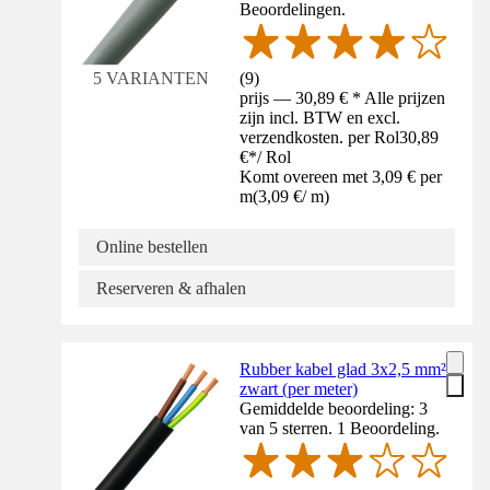
Beoordelingen.
(
9
)
5 VARIANTEN
prijs — 30,89 € * Alle prijzen
zijn incl. BTW en excl.
verzendkosten. per Rol
30,89
€
*
/
Rol
Komt overeen met 3,09 € per
m
(
3,09 €
/
m
)
Online bestellen
Reserveren & afhalen
Rubber kabel glad 3x2,5 mm²
zwart (per meter)
Gemiddelde beoordeling: 3
van 5 sterren. 1 Beoordeling.