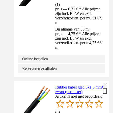
(
1
)
prijs — 6,31 € * Alle prijzen
zijn incl. BTW en excl.
verzendkosten. per m
6,31 €
*
/
m
Bij afname van 35 m:
prijs — 4,75 € * Alle prijzen
zijn incl. BTW en excl.
verzendkosten. per m
4,75 €
*
/
m
Online bestellen
Reserveren & afhalen
Rubber kabel glad 3x1,5 mm²
zwart (per meter)
Artikel is nog niet beoordeeld.
(
0
)