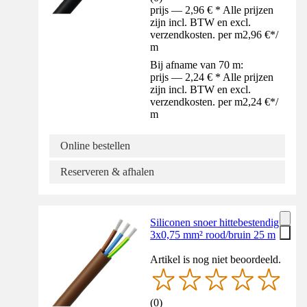
prijs — 2,96 € * Alle prijzen
zijn incl. BTW en excl.
verzendkosten. per m
2,96 €
*
/
m
Bij afname van 70 m:
prijs — 2,24 € * Alle prijzen
zijn incl. BTW en excl.
verzendkosten. per m
2,24 €
*
/
m
Online bestellen
Reserveren & afhalen
Siliconen snoer hittebestendig
3x0,75 mm² rood/bruin 25 m
Artikel is nog niet beoordeeld.
(
0
)