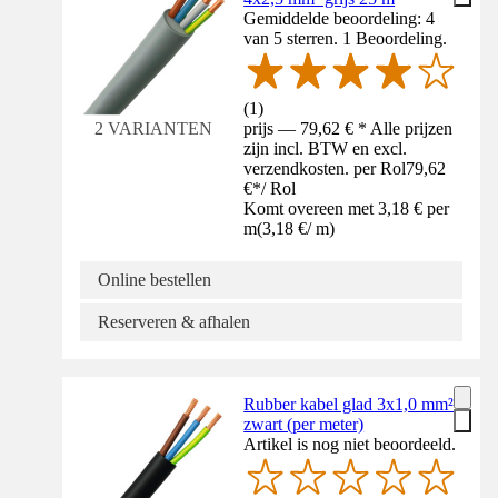
Gemiddelde beoordeling: 4
van 5 sterren. 1 Beoordeling.
(
1
)
prijs — 79,62 € * Alle prijzen
2 VARIANTEN
zijn incl. BTW en excl.
verzendkosten. per Rol
79,62
€
*
/
Rol
Komt overeen met 3,18 € per
m
(
3,18 €
/
m
)
Online bestellen
Reserveren & afhalen
Rubber kabel glad 3x1,0 mm²
zwart (per meter)
Artikel is nog niet beoordeeld.