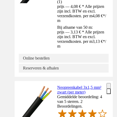
(
1
)
prijs — 4,08 € * Alle prijzen
zijn incl. BTW en excl.
verzendkosten. per m
4,08 €
*
/
m
Bij afname van 50 m:
prijs — 3,13 € * Alle prijzen
zijn incl. BTW en excl.
verzendkosten. per m
3,13 €
*
/
m
Online bestellen
Reserveren & afhalen
Neopreenkabel 3x1,5 mm²
zwart (per meter)
Gemiddelde beoordeling: 4
van 5 sterren. 2
Beoordelingen.