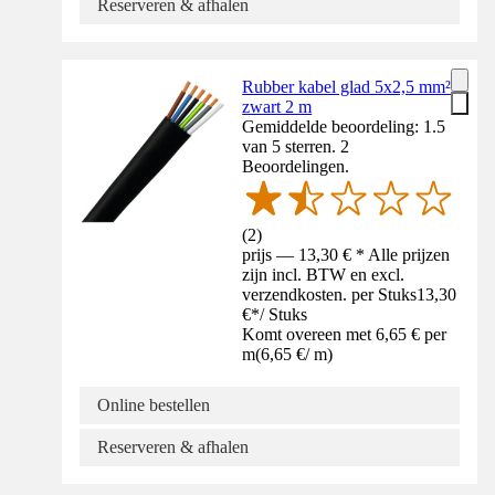
Reserveren & afhalen
Rubber kabel glad 5x2,5 mm²
zwart 2 m
Gemiddelde beoordeling: 1.5
van 5 sterren. 2
Beoordelingen.
(
2
)
prijs — 13,30 € * Alle prijzen
zijn incl. BTW en excl.
verzendkosten. per Stuks
13,30
€
*
/
Stuks
Komt overeen met 6,65 € per
m
(
6,65 €
/
m
)
Online bestellen
Reserveren & afhalen