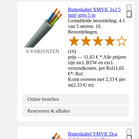
Buitenkabel XMVK 3x2,5
mm² grijs 5 m
Gemiddelde beoordeling: 4.1
van 5 sterren. 16
Beoordelingen.
(
16
)
6 VARIANTEN
prijs — 11,65 € * Alle prijzen
zijn incl. BTW en excl.
verzendkosten. per Rol
11,65
€
*
/
Rol
Komt overeen met 2,33 € per
m
(
2,33 €
/
m
)
Online bestellen
Reserveren & afhalen
Buitenkabel YMVK Dca