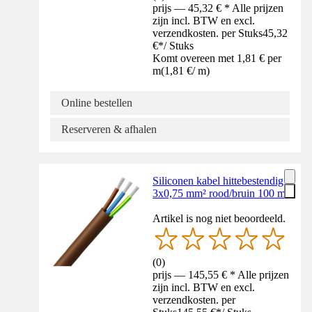
prijs — 45,32 € * Alle prijzen
zijn incl. BTW en excl.
verzendkosten. per Stuks
45,32
€
*
/
Stuks
Komt overeen met 1,81 € per
m
(
1,81 €
/
m
)
Online bestellen
Reserveren & afhalen
Siliconen kabel hittebestendig
3x0,75 mm² rood/bruin 100 m
Artikel is nog niet beoordeeld.
(
0
)
prijs — 145,55 € * Alle prijzen
zijn incl. BTW en excl.
verzendkosten. per