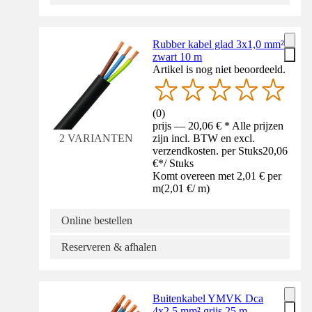
Rubber kabel glad 3x1,0 mm²
zwart 10 m
Artikel is nog niet beoordeeld.
(
0
)
prijs — 20,06 € * Alle prijzen
zijn incl. BTW en excl.
2 VARIANTEN
verzendkosten. per Stuks
20,06
€
*
/
Stuks
Komt overeen met 2,01 € per
m
(
2,01 €
/
m
)
Online bestellen
Reserveren & afhalen
Buitenkabel YMVK Dca
4x2,5 mm² grijs 25 m