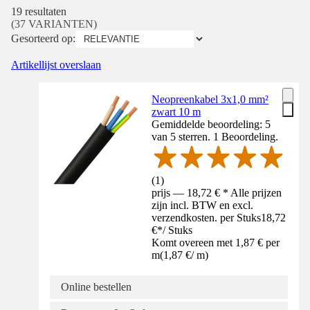
19 resultaten
(37 VARIANTEN)
Gesorteerd op:
Artikellijst overslaan
Neopreenkabel 3x1,0 mm²
zwart 10 m
Gemiddelde beoordeling: 5
van 5 sterren. 1 Beoordeling.
(
1
)
prijs — 18,72 € * Alle prijzen
zijn incl. BTW en excl.
verzendkosten. per Stuks
18,72
€
*
/
Stuks
Komt overeen met 1,87 € per
m
(
1,87 €
/
m
)
Online bestellen