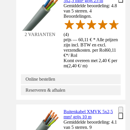
3x2,5 mm² grijs 25 m
Gemiddelde beoordeling: 4.8
van 5 sterren. 4
Beoordelingen.
(
4
)
2 VARIANTEN
prijs — 60,11 € * Alle prijzen
zijn incl. BTW en excl.
verzendkosten. per Rol
60,11
€
*
/
Rol
Komt overeen met 2,40 € per
m
(
2,40 €
/
m
)
Online bestellen
Reserveren & afhalen
Buitenkabel XMVK 5x2,5
mm² grijs 10 m
Gemiddelde beoordeling: 4.1
van 5 sterren. 9