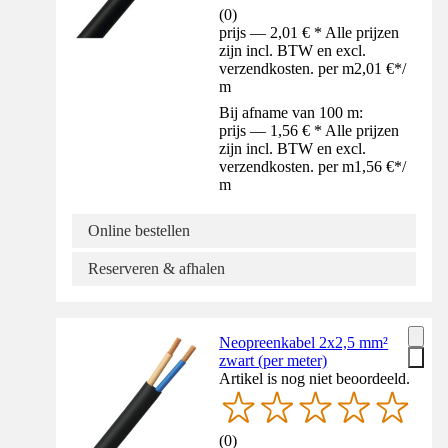
(
0
)
prijs — 2,01 € * Alle prijzen
zijn incl. BTW en excl.
verzendkosten. per m
2,01 €
*
/
m
Bij afname van 100 m:
prijs — 1,56 € * Alle prijzen
zijn incl. BTW en excl.
verzendkosten. per m
1,56 €
*
/
m
Online bestellen
Reserveren & afhalen
Neopreenkabel 2x2,5 mm²
zwart (per meter)
Artikel is nog niet beoordeeld.
(
0
)