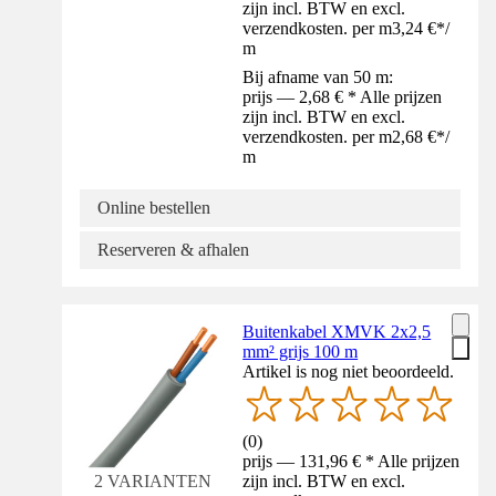
zijn incl. BTW en excl.
verzendkosten. per m
3,24 €
*
/
m
Bij afname van 50 m:
prijs — 2,68 € * Alle prijzen
zijn incl. BTW en excl.
verzendkosten. per m
2,68 €
*
/
m
Online bestellen
Reserveren & afhalen
Buitenkabel XMVK 2x2,5
mm² grijs 100 m
Artikel is nog niet beoordeeld.
(
0
)
prijs — 131,96 € * Alle prijzen
zijn incl. BTW en excl.
2 VARIANTEN