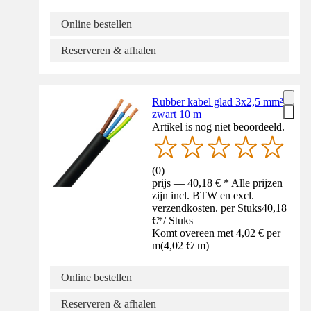
Online bestellen
Reserveren & afhalen
Rubber kabel glad 3x2,5 mm²
zwart 10 m
Artikel is nog niet beoordeeld.
(
0
)
prijs — 40,18 € * Alle prijzen
zijn incl. BTW en excl.
verzendkosten. per Stuks
40,18
€
*
/
Stuks
Komt overeen met 4,02 € per
m
(
4,02 €
/
m
)
Online bestellen
Reserveren & afhalen