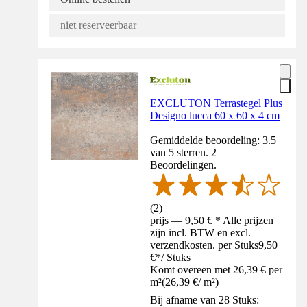
niet reserveerbaar
EXCLUTON Terrastegel Plus
Designo lucca 60 x 60 x 4 cm
Gemiddelde beoordeling: 3.5
van 5 sterren. 2
Beoordelingen.
(
2
)
prijs — 9,50 € * Alle prijzen
zijn incl. BTW en excl.
verzendkosten. per Stuks
9,50
€
*
/
Stuks
Komt overeen met 26,39 € per
m²
(
26,39 €
/
m²
)
Bij afname van 28 Stuks: