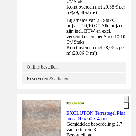
€
*
/
Stuks
Komt overeen met 29,58 € per
m²
(
29,58 €
/
m²
)
Bij afname van 28 Stuks:
prijs — 10,10 € * Alle prijzen
zijn incl. BTW en excl.
verzendkosten. per Stuks
10,10
€
*
/
Stuks
Komt overeen met 28,06 € per
m²
(
28,06 €
/
m²
)
Online bestellen
Reserveren & afhalen
EXCLUTON Terrastegel Plus
lucca 60 x 60 x 4 cm
Gemiddelde beoordeling: 2.7
van 5 sterren. 3
Beoordelingen.