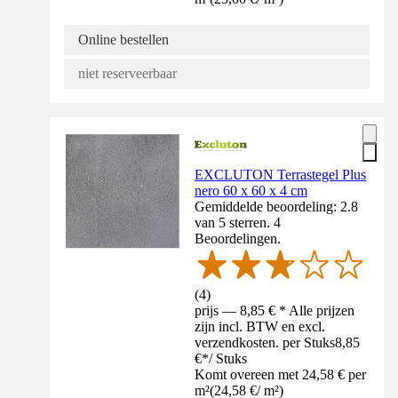
Online bestellen
niet reserveerbaar
EXCLUTON Terrastegel Plus
nero 60 x 60 x 4 cm
Gemiddelde beoordeling: 2.8
van 5 sterren. 4
Beoordelingen.
(
4
)
prijs — 8,85 € * Alle prijzen
zijn incl. BTW en excl.
verzendkosten. per Stuks
8,85
€
*
/
Stuks
Komt overeen met 24,58 € per
m²
(
24,58 €
/
m²
)