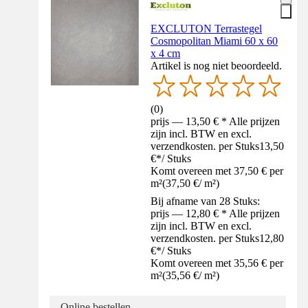
EXCLUTON Terrastegel
Cosmopolitan Miami 60 x 60
x 4 cm
Artikel is nog niet beoordeeld.
(
0
)
prijs — 13,50 € * Alle prijzen
zijn incl. BTW en excl.
verzendkosten. per Stuks
13,50
€
*
/
Stuks
Komt overeen met 37,50 € per
m²
(
37,50 €
/
m²
)
Bij afname van 28 Stuks:
prijs — 12,80 € * Alle prijzen
zijn incl. BTW en excl.
verzendkosten. per Stuks
12,80
€
*
/
Stuks
Komt overeen met 35,56 € per
m²
(
35,56 €
/
m²
)
Online bestellen