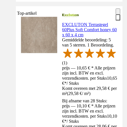
Top-artikel
EXCLUTON Terrastegel
60Plus Soft Comfort honey 60
x 60 x 4 cm
Gemiddelde beoordeling: 5
van 5 sterren. 1 Beoordeling.
(
1
)
prijs — 10,65 € * Alle prijzen
zijn incl. BTW en excl.
verzendkosten. per Stuks
10,65
€
*
/
Stuks
Komt overeen met 29,58 € per
m²
(
29,58 €
/
m²
)
Bij afname van 28 Stuks:
prijs — 10,10 € * Alle prijzen
zijn incl. BTW en excl.
verzendkosten. per Stuks
10,10
€
*
/
Stuks
Komt overeen met 28,06 € per