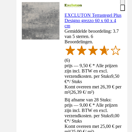
EXCLUTON Terrastegel Plus
Designo grezzo 60 x 60 x 4
cm
Gemiddelde beoordeling: 3.7
van 5 sterren. 6
Beoordelingen.
(
6
)
prijs — 9,50 € * Alle prijzen
zijn incl. BTW en excl.
verzendkosten. per Stuks
9,50
€
*
/
Stuks
Komt overeen met 26,39 € per
m²
(
26,39 €
/
m²
)
Bij afname van 28 Stuks:
prijs — 9,00 € * Alle prijzen
zijn incl. BTW en excl.
verzendkosten. per Stuks
9,00
€
*
/
Stuks
Komt overeen met 25,00 € per
m²
(
25,00 €
/
m²
)