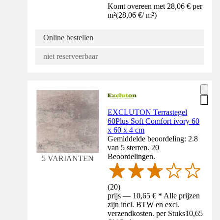
Komt overeen met 28,06 € per
m²
(
28,06 €
/
m²
)
Online bestellen
niet reserveerbaar
EXCLUTON Terrastegel
60Plus Soft Comfort ivory 60
x 60 x 4 cm
Gemiddelde beoordeling: 2.8
van 5 sterren. 20
Beoordelingen.
5 VARIANTEN
(
20
)
prijs — 10,65 € * Alle prijzen
zijn incl. BTW en excl.
verzendkosten. per Stuks
10,65