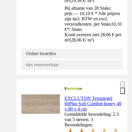
m²
(
29,58 €
/
m²
)
Bij afname van 28 Stuks:
prijs — 10,10 € * Alle prijzen
zijn incl. BTW en excl.
verzendkosten. per Stuks
10,10
€
*
/
Stuks
Komt overeen met 28,06 € per
m²
(
28,06 €
/
m²
)
Online bestellen
niet reserveerbaar
EXCLUTON Terrastegel
60Plus Soft Comfort honey 40
x 80 x 4 cm
Gemiddelde beoordeling: 2.3
van 5 sterren. 3
Beoordelingen.