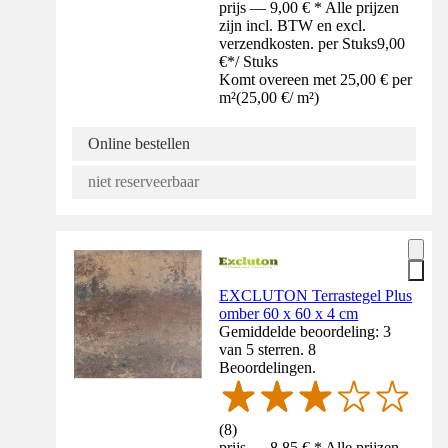
prijs — 9,00 € * Alle prijzen
zijn incl. BTW en excl.
verzendkosten. per Stuks
9,00
€
*
/
Stuks
Komt overeen met 25,00 € per
m²
(
25,00 €
/
m²
)
Online bestellen
niet reserveerbaar
EXCLUTON Terrastegel Plus
omber 60 x 60 x 4 cm
Gemiddelde beoordeling: 3
van 5 sterren. 8
Beoordelingen.
(
8
)
prijs — 8,85 € * Alle prijzen