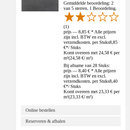
Gemiddelde beoordeling: 2
van 5 sterren. 1 Beoordeling.
(
1
)
prijs — 8,85 € * Alle prijzen
zijn incl. BTW en excl.
verzendkosten. per Stuks
8,85
€
*
/
Stuks
Komt overeen met 24,58 € per
m²
(
24,58 €
/
m²
)
Bij afname van 28 Stuks:
prijs — 8,40 € * Alle prijzen
zijn incl. BTW en excl.
verzendkosten. per Stuks
8,40
€
*
/
Stuks
Komt overeen met 23,33 € per
m²
(
23,33 €
/
m²
)
Online bestellen
Reserveren & afhalen