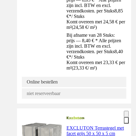
zijn incl. BTW en excl.
verzendkosten. per Stuks
8,85
€
*
/
Stuks
Komt overeen met 24,58 € per
m²
(
24,58 €
/
m²
)
Bij afname van 28 Stuks:
prijs — 8,40 € * Alle prijzen
zijn incl. BTW en excl.
verzendkosten. per Stuks
8,40
€
*
/
Stuks
Komt overeen met 23,33 € per
m²
(
23,33 €
/
m²
)
Online bestellen
niet reserveerbaar
EXCLUTON Terrastegel met
facet grijs 50 x 50 x 5 cm