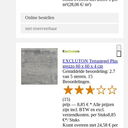
m²
(
28,06 €
/
m²
)
Online bestellen
niet reserveerbaar
EXCLUTON Terrastegel Plus
grezzo 60 x 60 x 4 cm
Gemiddelde beoordeling: 2.7
van 5 sterren. 15
Beoordelingen.
(
15
)
prijs — 8,85 € * Alle prijzen
zijn incl. BTW en excl.
verzendkosten. per Stuks
8,85
€
*
/
Stuks
Komt overeen met 24,58 € per