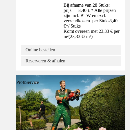
Bij afname van 28 Stuks:
prijs — 8,40 € * Alle prijzen
zijn incl. BTW en excl.
verzendkosten. per Stuks
8,40
€
*
/
Stuks
Komt overeen met 23,33 € per
m²
(
23,33 €
/
m²
)
Online bestellen
Reserveren & afhalen
ProfiService