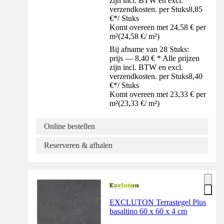
zijn incl. BTW en excl.
verzendkosten. per Stuks
8,85
€
*
/
Stuks
Komt overeen met 24,58 € per
m²
(
24,58 €
/
m²
)
Bij afname van 28 Stuks:
prijs — 8,40 € * Alle prijzen
zijn incl. BTW en excl.
verzendkosten. per Stuks
8,40
€
*
/
Stuks
Komt overeen met 23,33 € per
m²
(
23,33 €
/
m²
)
Online bestellen
Reserveren & afhalen
EXCLUTON Terrastegel Plus
basaltino 60 x 60 x 4 cm