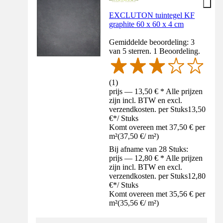
EXCLUTON tuintegel KF
graphite 60 x 60 x 4 cm
Gemiddelde beoordeling: 3
van 5 sterren. 1 Beoordeling.
(
1
)
prijs — 13,50 € * Alle prijzen
zijn incl. BTW en excl.
verzendkosten. per Stuks
13,50
€
*
/
Stuks
Komt overeen met 37,50 € per
m²
(
37,50 €
/
m²
)
Bij afname van 28 Stuks:
prijs — 12,80 € * Alle prijzen
zijn incl. BTW en excl.
verzendkosten. per Stuks
12,80
€
*
/
Stuks
Komt overeen met 35,56 € per
m²
(
35,56 €
/
m²
)