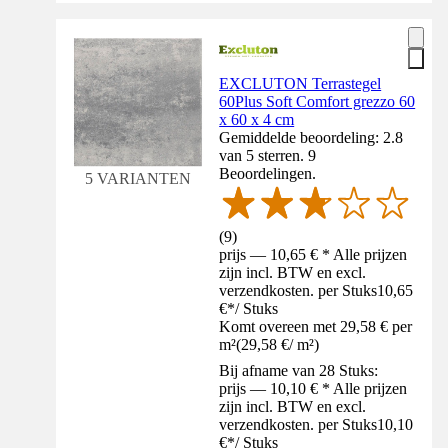
EXCLUTON Terrastegel
60Plus Soft Comfort grezzo 60
x 60 x 4 cm
Gemiddelde beoordeling: 2.8
van 5 sterren. 9
Beoordelingen.
5 VARIANTEN
(
9
)
prijs — 10,65 € * Alle prijzen
zijn incl. BTW en excl.
verzendkosten. per Stuks
10,65
€
*
/
Stuks
Komt overeen met 29,58 € per
m²
(
29,58 €
/
m²
)
Bij afname van 28 Stuks:
prijs — 10,10 € * Alle prijzen
zijn incl. BTW en excl.
verzendkosten. per Stuks
10,10
€
*
/
Stuks