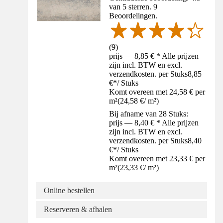
van 5 sterren. 9
Beoordelingen.
(
9
)
prijs — 8,85 € * Alle prijzen
zijn incl. BTW en excl.
verzendkosten. per Stuks
8,85
€
*
/
Stuks
Komt overeen met 24,58 € per
m²
(
24,58 €
/
m²
)
Bij afname van 28 Stuks:
prijs — 8,40 € * Alle prijzen
zijn incl. BTW en excl.
verzendkosten. per Stuks
8,40
€
*
/
Stuks
Komt overeen met 23,33 € per
m²
(
23,33 €
/
m²
)
Online bestellen
Reserveren & afhalen