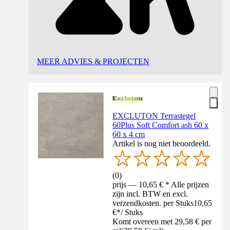
MEER ADVIES & PROJECTEN
EXCLUTON Terrastegel
60Plus Soft Comfort ash 60 x
60 x 4 cm
Artikel is nog niet beoordeeld.
(
0
)
prijs — 10,65 € * Alle prijzen
zijn incl. BTW en excl.
verzendkosten. per Stuks
10,65
€
*
/
Stuks
Komt overeen met 29,58 € per