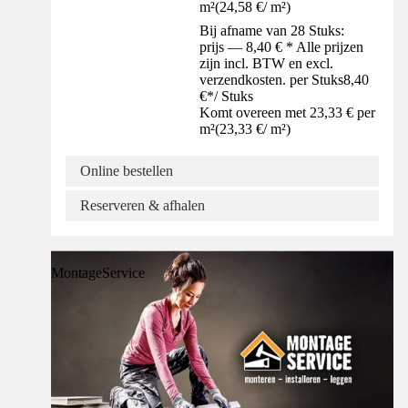
m²
(
24,58 €
/
m²
)
Bij afname van 28 Stuks:
prijs — 8,40 € * Alle prijzen
zijn incl. BTW en excl.
verzendkosten. per Stuks
8,40
€
*
/
Stuks
Komt overeen met 23,33 € per
m²
(
23,33 €
/
m²
)
Online bestellen
Reserveren & afhalen
MontageService