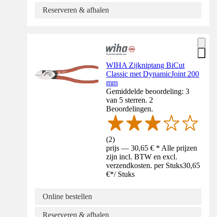
Reserveren & afhalen
WIHA Zijkniptang BiCut
Classic met DynamicJoint 200
mm
Gemiddelde beoordeling: 3
van 5 sterren. 2
Beoordelingen.
(
2
)
prijs — 30,65 € * Alle prijzen
zijn incl. BTW en excl.
verzendkosten. per Stuks
30,65
€
*
/
Stuks
Online bestellen
Reserveren & afhalen