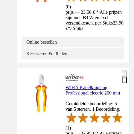
(
0
)
prijs — 23,50 € * Alle prijzen
zijn incl. BTW en excl.
verzendkosten. per Stuks
23,50
€
*
/
Stuks
Online bestellen
Reserveren & afhalen
WIHA Kabelkniptang
Professional electric 200 mm
Gemiddelde beoordeling: 5
van 5 sterren. 1 Beoordeling.
(
1
)
prijs — 37,95 € * Alle prijzen