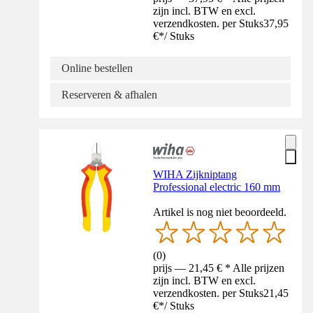
zijn incl. BTW en excl.
verzendkosten. per Stuks
37,95
€
*
/
Stuks
Online bestellen
Reserveren & afhalen
WIHA Zijkniptang
Professional electric 160 mm
Artikel is nog niet beoordeeld.
(
0
)
prijs — 21,45 € * Alle prijzen
zijn incl. BTW en excl.
verzendkosten. per Stuks
21,45
€
*
/
Stuks