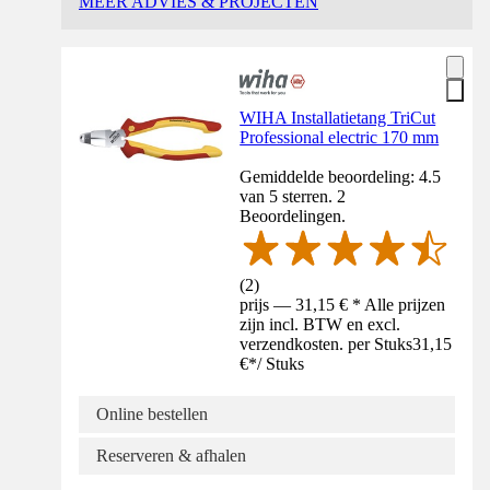
MEER ADVIES & PROJECTEN
WIHA Installatietang TriCut
Professional electric 170 mm
Gemiddelde beoordeling: 4.5
van 5 sterren. 2
Beoordelingen.
(
2
)
prijs — 31,15 € * Alle prijzen
zijn incl. BTW en excl.
verzendkosten. per Stuks
31,15
€
*
/
Stuks
Online bestellen
Reserveren & afhalen