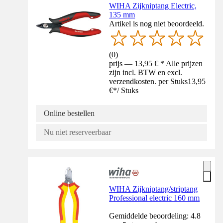
WIHA Zijkniptang Electric,
135 mm
Artikel is nog niet beoordeeld.
(
0
)
prijs — 13,95 € * Alle prijzen
zijn incl. BTW en excl.
verzendkosten. per Stuks
13,95
€
*
/
Stuks
Online bestellen
Nu niet reserveerbaar
WIHA Zijkniptang/striptang
Professional electric 160 mm
Gemiddelde beoordeling: 4.8