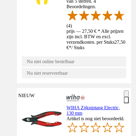
van 5 sterren. 4
Beoordelingen.
(
4
)
prijs — 27,50 € * Alle prijzen
zijn incl. BTW en excl.
verzendkosten. per Stuks
27,50
€
*
/
Stuks
Nu niet online bestelbaar
Nu niet reserveerbaar
NIEUW
WIHA Zijkniptang Electric,
130 mm
Artikel is nog niet beoordeeld.