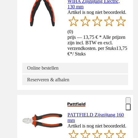
WIHA Zijsnijtang Electric,
130 mm
Artikel is nog niet beoordeeld.
(
0
)
prijs — 13,75 € * Alle prijzen
zijn incl. BTW en excl.
verzendkosten. per Stuks
13,75
€
*
/
Stuks
Online bestellen
Reserveren & afhalen
PATTFIELD Zijsnijtang 160
mm
Artikel is nog niet beoordeeld.