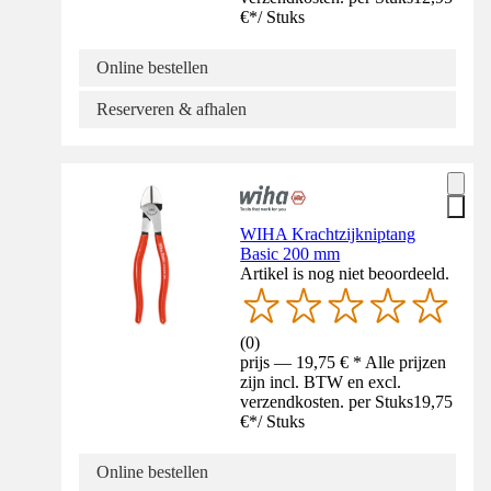
€
*
/
Stuks
Online bestellen
Reserveren & afhalen
WIHA Krachtzijkniptang
Basic 200 mm
Artikel is nog niet beoordeeld.
(
0
)
prijs — 19,75 € * Alle prijzen
zijn incl. BTW en excl.
verzendkosten. per Stuks
19,75
€
*
/
Stuks
Online bestellen