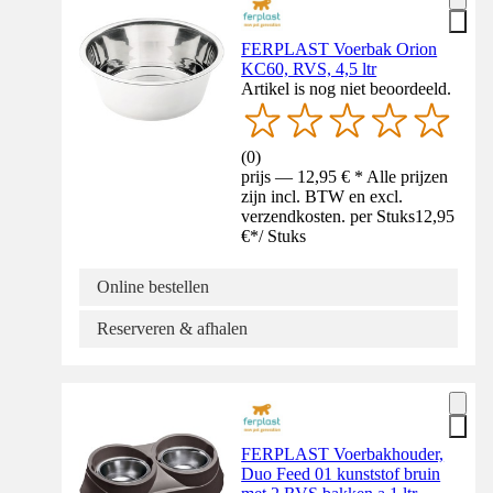
FERPLAST Voerbak Orion
KC60, RVS, 4,5 ltr
Artikel is nog niet beoordeeld.
(
0
)
prijs — 12,95 € * Alle prijzen
zijn incl. BTW en excl.
verzendkosten. per Stuks
12,95
€
*
/
Stuks
Online bestellen
Reserveren & afhalen
FERPLAST Voerbakhouder,
Duo Feed 01 kunststof bruin