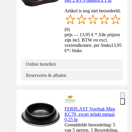
met 2 RVS bakken a 1 ltr
Artikel is nog niet beoordeeld.
(
0
)
prijs — 13,95 € * Alle prijzen
zijn incl. BTW en excl.
verzendkosten. per Stuks
13,95
€
*
/
Stuks
Online bestellen
Reserveren & afhalen
FERPLAST Voerbak Mira
KC70, zwart gelakt metaal,
0,25 ltr
Gemiddelde beoordeling: 5
van 5 sterren. 1 Beoordeling.