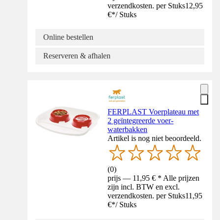
verzendkosten. per Stuks
12,95
€
*
/
Stuks
Online bestellen
Reserveren & afhalen
FERPLAST Voerplateau met
2 geïntegreerde voer-
waterbakken
Artikel is nog niet beoordeeld.
(
0
)
prijs — 11,95 € * Alle prijzen
zijn incl. BTW en excl.
verzendkosten. per Stuks
11,95
€
*
/
Stuks