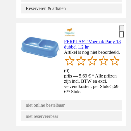
Reserveren & afhalen
FERPLAST Voerbak Party 18
dubbel 1,2 ltr
Artikel is nog niet beoordeeld.
(
0
)
prijs — 5,69 € * Alle prijzen
zijn incl. BTW en excl.
verzendkosten. per Stuks
5,69
€
*
/
Stuks
niet online bestelbaar
niet reserveerbaar