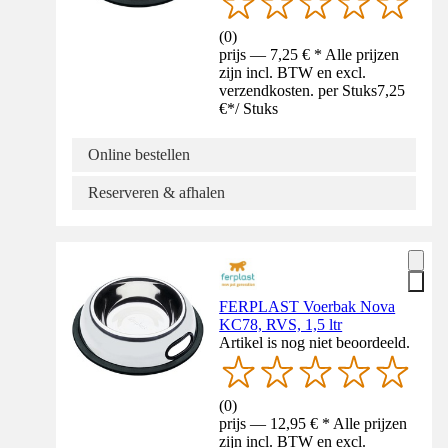
(
0
)
prijs — 7,25 € * Alle prijzen
zijn incl. BTW en excl.
verzendkosten. per Stuks
7,25
€
*
/
Stuks
Online bestellen
Reserveren & afhalen
FERPLAST Voerbak Nova
KC78, RVS, 1,5 ltr
Artikel is nog niet beoordeeld.
(
0
)
prijs — 12,95 € * Alle prijzen
zijn incl. BTW en excl.