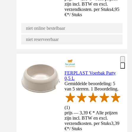
zijn incl. BTW en excl.
verzendkosten. per Stuks
4,95
€
*
/
Stuks
niet online bestelbaar
niet reserveerbaar
FERPLAST Voerbak Party
0,5 L
Gemiddelde beoordeling: 5
van 5 sterren. 1 Beoordeling.
(
1
)
prijs — 3,39 € * Alle prijzen
zijn incl. BTW en excl.
verzendkosten. per Stuks
3,39
€
*
/
Stuks