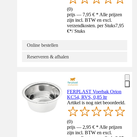
(
0
)
prijs — 7,95 € * Alle prijzen
zijn incl. BTW en excl.
verzendkosten. per Stuks
7,95
€
*
/
Stuks
Online bestellen
Reserveren & afhalen
FERPLAST Voerbak Orion
KC54, RVS, 0,85 ltr
Artikel is nog niet beoordeeld.
(
0
)
prijs — 2,95 € * Alle prijzen
zijn incl. BTW en excl.