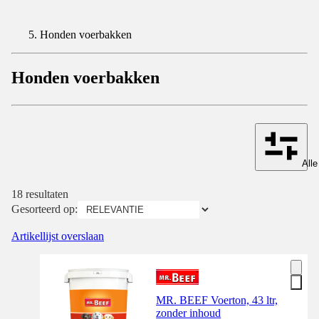
Honden voerbakken
Honden voerbakken
Alle
18 resultaten
Gesorteerd op:
Artikellijst overslaan
MR. BEEF Voerton, 43 ltr,
zonder inhoud