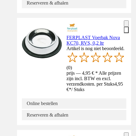
Reserveren & afhalen
FERPLAST Voerbak Nova
KC70, RVS, 0,2 ltr
Artikel is nog niet beoordeeld.
(
0
)
prijs — 4,95 € * Alle prijzen
zijn incl. BTW en excl.
verzendkosten. per Stuks
4,95
€
*
/
Stuks
Online bestellen
Reserveren & afhalen