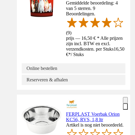
Gemiddelde beoordeling: 4
van 5 sterren. 9
Beoordelingen.
(
9
)
prijs — 16,50 € * Alle prijzen
zijn incl. BTW en excl.
verzendkosten. per Stuks
16,50
€
*
/
Stuks
Online bestellen
Reserveren & afhalen
FERPLAST Voerbak Orion
KC56, RVS, 1,8 ltr
Artikel is nog niet beoordeeld.