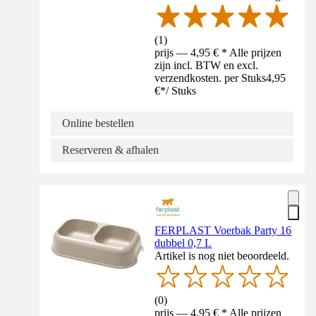
(
1
)
prijs — 4,95 € * Alle prijzen
zijn incl. BTW en excl.
verzendkosten. per Stuks
4,95
€
*
/
Stuks
Online bestellen
Reserveren & afhalen
FERPLAST Voerbak Party 16
dubbel 0,7 L
Artikel is nog niet beoordeeld.
(
0
)
prijs — 4,95 € * Alle prijzen