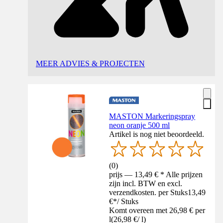
MEER ADVIES & PROJECTEN
MASTON Markeringspray
neon oranje 500 ml
Artikel is nog niet beoordeeld.
(
0
)
prijs — 13,49 € * Alle prijzen
zijn incl. BTW en excl.
verzendkosten. per Stuks
13,49
€
*
/
Stuks
Komt overeen met 26,98 € per
l
(
26,98 €
/
l
)