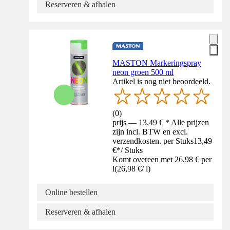
Reserveren & afhalen
MASTON Markeringspray
neon groen 500 ml
Artikel is nog niet beoordeeld.
(
0
)
prijs — 13,49 € * Alle prijzen
zijn incl. BTW en excl.
verzendkosten. per Stuks
13,49
€
*
/
Stuks
Komt overeen met 26,98 € per
l
(
26,98 €
/
l
)
Online bestellen
Reserveren & afhalen