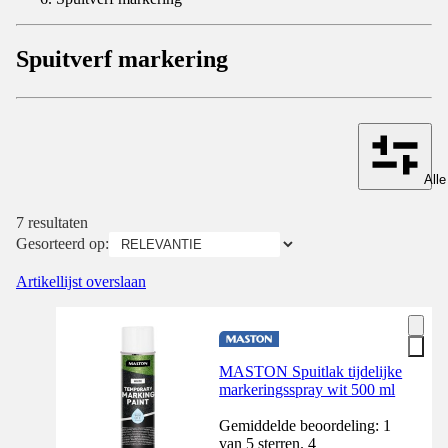
Spuitverf markering
Alle
7 resultaten
Gesorteerd op:
Artikellijst overslaan
MASTON Spuitlak tijdelijke
markeringsspray wit 500 ml
Gemiddelde beoordeling: 1
van 5 sterren. 4