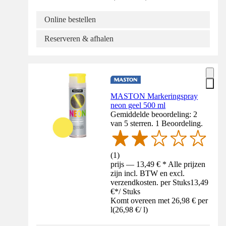
Online bestellen
Reserveren & afhalen
MASTON Markeringspray
neon geel 500 ml
Gemiddelde beoordeling: 2
van 5 sterren. 1 Beoordeling.
(
1
)
prijs — 13,49 € * Alle prijzen
zijn incl. BTW en excl.
verzendkosten. per Stuks
13,49
€
*
/
Stuks
Komt overeen met 26,98 € per
l
(
26,98 €
/
l
)