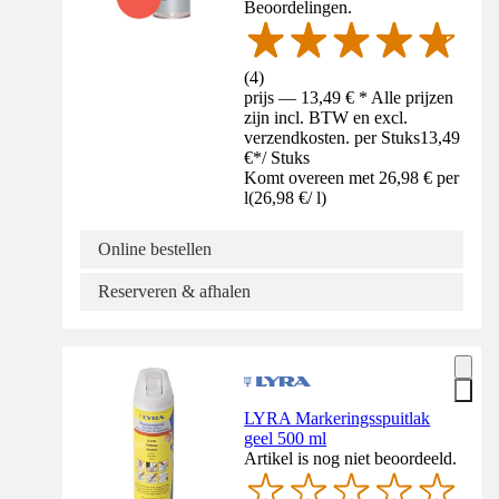
Beoordelingen.
(
4
)
prijs — 13,49 € * Alle prijzen
zijn incl. BTW en excl.
verzendkosten. per Stuks
13,49
€
*
/
Stuks
Komt overeen met 26,98 € per
l
(
26,98 €
/
l
)
Online bestellen
Reserveren & afhalen
LYRA Markeringsspuitlak
geel 500 ml
Artikel is nog niet beoordeeld.