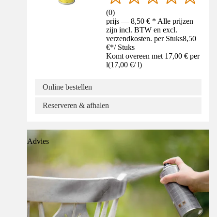
(
0
)
prijs — 8,50 € * Alle prijzen
zijn incl. BTW en excl.
verzendkosten. per Stuks
8,50
€
*
/
Stuks
Komt overeen met 17,00 € per
l
(
17,00 €
/
l
)
Online bestellen
Reserveren & afhalen
Advies