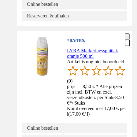
Online bestellen
Reserveren & afhalen
LYRA Markeringsspuitlak
oranje 500 ml
Artikel is nog niet beoordeeld.
(
0
)
prijs — 8,50 € * Alle prijzen
zijn incl. BTW en excl.
verzendkosten. per Stuks
8,50
€
*
/
Stuks
Komt overeen met 17,00 € per
l
(
17,00 €
/
l
)
Online bestellen