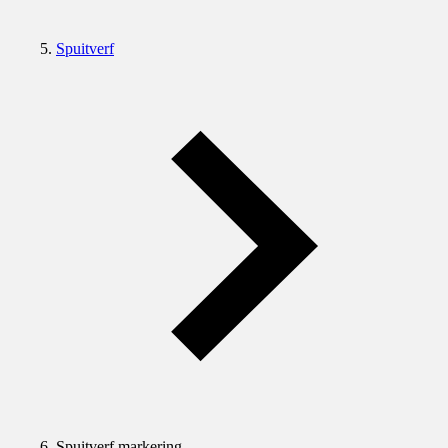
Spuitverf
Spuitverf markering