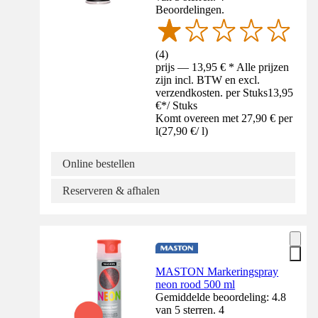
Beoordelingen.
(
4
)
prijs — 13,95 € * Alle prijzen
zijn incl. BTW en excl.
verzendkosten. per Stuks
13,95
€
*
/
Stuks
Komt overeen met 27,90 € per
l
(
27,90 €
/
l
)
Online bestellen
Reserveren & afhalen
MASTON Markeringspray
neon rood 500 ml
Gemiddelde beoordeling: 4.8
van 5 sterren. 4