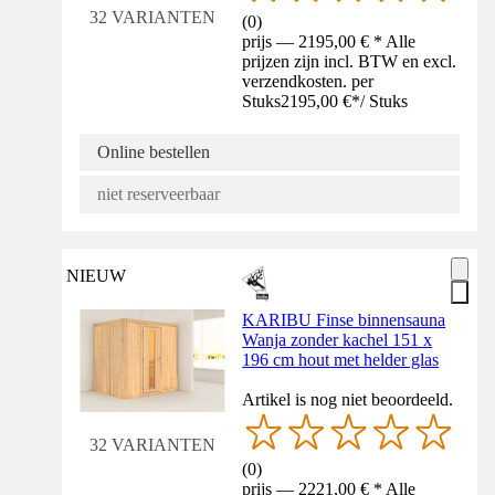
32 VARIANTEN
(
0
)
prijs — 2195,00 € * Alle
prijzen zijn incl. BTW en excl.
verzendkosten. per
Stuks
2195,00 €
*
/
Stuks
Online bestellen
niet reserveerbaar
NIEUW
KARIBU Finse binnensauna
Wanja zonder kachel 151 x
196 cm hout met helder glas
Artikel is nog niet beoordeeld.
32 VARIANTEN
(
0
)
prijs — 2221,00 € * Alle