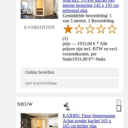
Jella incl. 3,6 kW kachel met
interne besturing 145 x 195 cm
gebronsd glas
Gemiddelde beoordeling: 1
van 5 sterren. 1 Beoordeling.
6 VARIANTEN
(
1
)
prijs — 1931,00 € * Alle
prijzen zijn incl. BTW en excl.
verzendkosten. per
Stuks
1931,00 €
*
/
Stuks
Online bestellen
niet reserveerbaar
NIEUW
KARIBU Finse binnensauna
Achat zonder kachel 165 x
165 cm helder glas