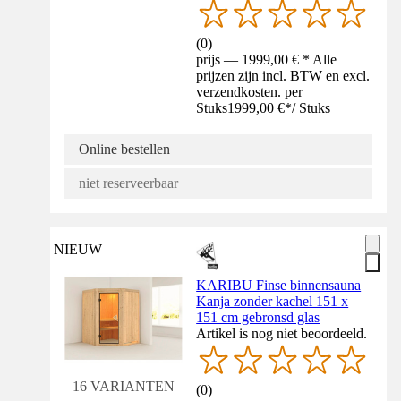
(
0
)
prijs — 1999,00 € * Alle
prijzen zijn incl. BTW en excl.
verzendkosten. per
Stuks
1999,00 €
*
/
Stuks
Online bestellen
niet reserveerbaar
NIEUW
KARIBU Finse binnensauna
Kanja zonder kachel 151 x
151 cm gebronsd glas
Artikel is nog niet beoordeeld.
16 VARIANTEN
(
0
)