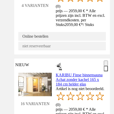
4 VARIANTEN
(
0
)
prijs — 2059,00 € * Alle
prijzen zijn incl. BTW en excl.
verzendkosten. per
Stuks
2059,00 €
*
/
Stuks
Online bestellen
niet reserveerbaar
NIEUW
KARIBU Finse binnensauna
Achat zonder kachel 165 x
184 cm helder glas
Artikel is nog niet beoordeeld.
16 VARIANTEN
(
0
)
prijs — 2059,00 € * Alle
prijzen zijn incl. BTW en excl.