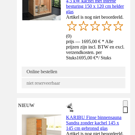
4,5 kW kachel met interne
besturing 150 x 120 cm helder
glas
Artikel is nog niet beoordeeld.
(
0
)
prijs — 1695,00 € * Alle
prijzen zijn incl. BTW en excl.
verzendkosten. per
Stuks
1695,00 €
*
/
Stuks
Online bestellen
niet reserveerbaar
NIEUW
KARIBU Finse binnensauna
Sandra zonder kachel 145 x
145 cm gebronsd glas
Artikel is nog niet beoordeeld.