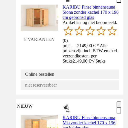
KARIBU Finse binnensauna
Siona zonder kachel 170 x 196
cm gebronsd glas
Artikel is nog niet beoordeeld.
8 VARIANTEN
(
0
)
prijs — 2149,00 € * Alle
prijzen zijn incl. BTW en excl.
verzendkosten. per
Stuks
2149,00 €
*
/
Stuks
Online bestellen
niet reserveerbaar
NIEUW
KARIBU Finse binnensauna
Mia zonder kachel 170 x 196
cm helder glas