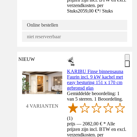
verzendkosten. per
Stuks
2059,00 €
*
/
Stuks
Online bestellen
niet reserveerbaar
NIEUW
KARIBU Finse binnensauna
Faurin incl. 9 kW kachel met
easy besturing 151 x 170 cm
gebronsd glas
Gemiddelde beoordeling: 1
van 5 sterren. 1 Beoordeling.
4 VARIANTEN
(
1
)
prijs — 2082,00 € * Alle
prijzen zijn incl. BTW en excl.
verzendkosten. per