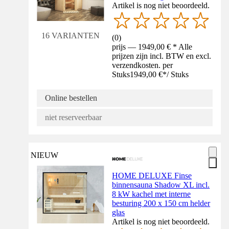
Artikel is nog niet beoordeeld.
16 VARIANTEN
(
0
)
prijs — 1949,00 € * Alle
prijzen zijn incl. BTW en excl.
verzendkosten. per
Stuks
1949,00 €
*
/
Stuks
Online bestellen
niet reserveerbaar
NIEUW
HOME DELUXE Finse
binnensauna Shadow XL incl.
8 kW kachel met interne
besturing 200 x 150 cm helder
glas
Artikel is nog niet beoordeeld.