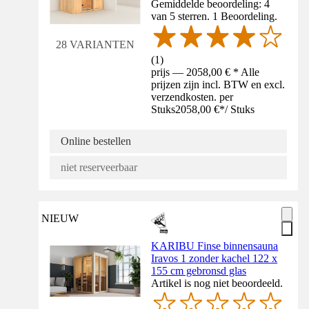
Gemiddelde beoordeling: 4
van 5 sterren. 1 Beoordeling.
28 VARIANTEN
(
1
)
prijs — 2058,00 € * Alle
prijzen zijn incl. BTW en excl.
verzendkosten. per
Stuks
2058,00 €
*
/
Stuks
Online bestellen
niet reserveerbaar
NIEUW
KARIBU Finse binnensauna
Iravos 1 zonder kachel 122 x
155 cm gebronsd glas
Artikel is nog niet beoordeeld.