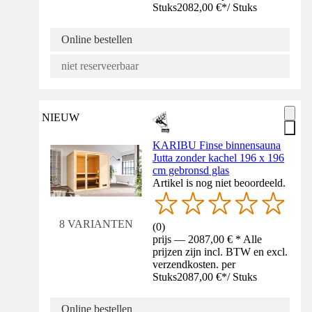
Stuks
2082,00 €
*
/
Stuks
Online bestellen
niet reserveerbaar
NIEUW
KARIBU Finse binnensauna
Jutta zonder kachel 196 x 196
cm gebronsd glas
Artikel is nog niet beoordeeld.
8 VARIANTEN
(
0
)
prijs — 2087,00 € * Alle
prijzen zijn incl. BTW en excl.
verzendkosten. per
Stuks
2087,00 €
*
/
Stuks
Online bestellen