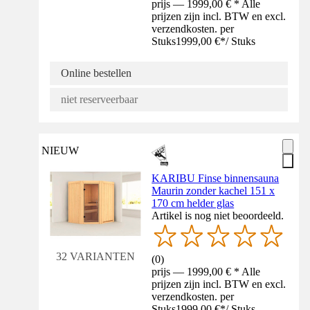
prijs — 1999,00 € * Alle
prijzen zijn incl. BTW en excl.
verzendkosten. per
Stuks
1999,00 €
*
/
Stuks
Online bestellen
niet reserveerbaar
NIEUW
KARIBU Finse binnensauna
Maurin zonder kachel 151 x
170 cm helder glas
Artikel is nog niet beoordeeld.
32 VARIANTEN
(
0
)
prijs — 1999,00 € * Alle
prijzen zijn incl. BTW en excl.
verzendkosten. per
Stuks
1999,00 €
*
/
Stuks