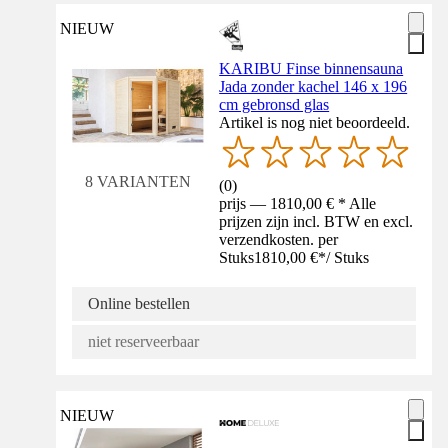
NIEUW
KARIBU Finse binnensauna
Jada zonder kachel 146 x 196
cm gebronsd glas
Artikel is nog niet beoordeeld.
8 VARIANTEN
(
0
)
prijs — 1810,00 € * Alle
prijzen zijn incl. BTW en excl.
verzendkosten. per
Stuks
1810,00 €
*
/
Stuks
Online bestellen
niet reserveerbaar
NIEUW