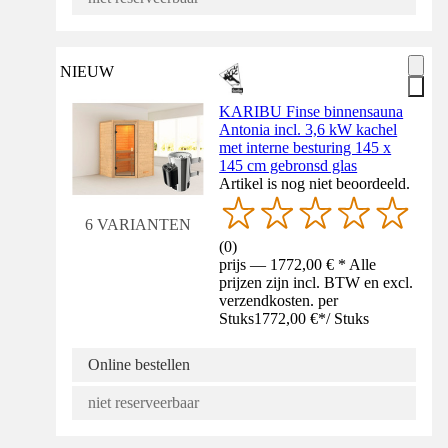
NIEUW
KARIBU Finse binnensauna
Antonia incl. 3,6 kW kachel
met interne besturing 145 x
145 cm gebronsd glas
Artikel is nog niet beoordeeld.
6 VARIANTEN
(
0
)
prijs — 1772,00 € * Alle
prijzen zijn incl. BTW en excl.
verzendkosten. per
Stuks
1772,00 €
*
/
Stuks
Online bestellen
niet reserveerbaar