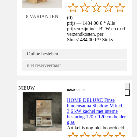
8 VARIANTEN
(
0
)
prijs — 1484,00 € * Alle
prijzen zijn incl. BTW en excl.
verzendkosten. per
Stuks
1484,00 €
*
/
Stuks
Online bestellen
niet reserveerbaar
NIEUW
HOME DELUXE Finse
binnensauna Shadow M incl.
3,6 kW kachel met interne
besturing 120 x 120 cm helder
glas
Artikel is nog niet beoordeeld.