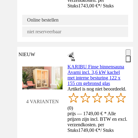
verzendkosten. per
Stuks
1743,00 €
*
/
Stuks
Online bestellen
niet reserveerbaar
NIEUW
KARIBU Finse binnensauna
Avarni incl. 3,6 kW kachel
met interne besturing 122 x
155 cm gebronsd glas
Artikel is nog niet beoordeeld.
4 VARIANTEN
(
0
)
prijs — 1749,00 € * Alle
prijzen zijn incl. BTW en excl.
verzendkosten. per
Stuks
1749,00 €
*
/
Stuks