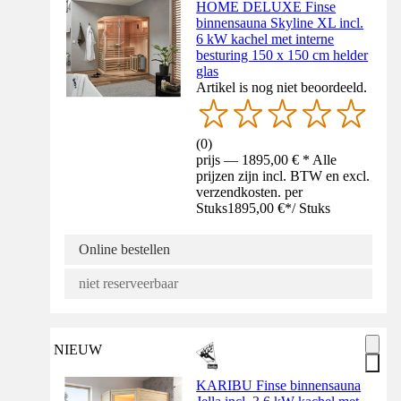
HOME DELUXE Finse
binnensauna Skyline XL incl.
6 kW kachel met interne
besturing 150 x 150 cm helder
glas
Artikel is nog niet beoordeeld.
(
0
)
prijs — 1895,00 € * Alle
prijzen zijn incl. BTW en excl.
verzendkosten. per
Stuks
1895,00 €
*
/
Stuks
Online bestellen
niet reserveerbaar
NIEUW
KARIBU Finse binnensauna