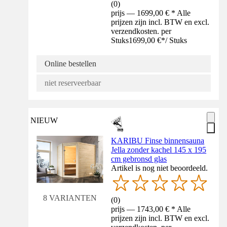
(
0
)
prijs — 1699,00 € * Alle
prijzen zijn incl. BTW en excl.
verzendkosten. per
Stuks
1699,00 €
*
/
Stuks
Online bestellen
niet reserveerbaar
NIEUW
KARIBU Finse binnensauna
Jella zonder kachel 145 x 195
cm gebronsd glas
Artikel is nog niet beoordeeld.
8 VARIANTEN
(
0
)
prijs — 1743,00 € * Alle
prijzen zijn incl. BTW en excl.