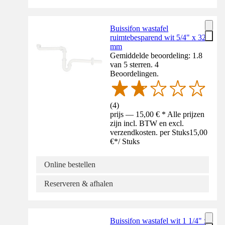
Buissifon wastafel
ruimtebesparend wit 5/4" x 32
mm
Gemiddelde beoordeling: 1.8
van 5 sterren. 4
Beoordelingen.
(
4
)
prijs — 15,00 € * Alle prijzen
zijn incl. BTW en excl.
verzendkosten. per Stuks
15,00
€
*
/
Stuks
Online bestellen
Reserveren & afhalen
Buissifon wastafel wit 1 1/4" x