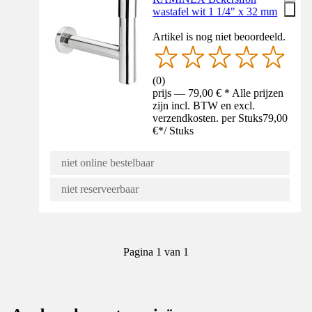
wastafel wit 1 1/4" x 32 mm
Artikel is nog niet beoordeeld.
(
0
)
prijs — 79,00 € * Alle prijzen
zijn incl. BTW en excl.
verzendkosten. per Stuks
79,00
€
*
/
Stuks
niet online bestelbaar
niet reserveerbaar
Pagina 1 van 1