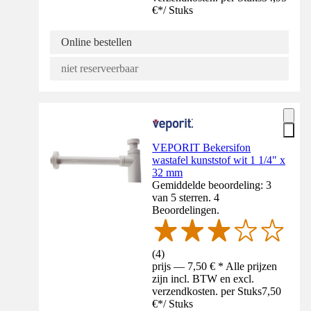
€
*
/
Stuks
Online bestellen
niet reserveerbaar
VEPORIT Bekersifon
wastafel kunststof wit 1 1/4" x
32 mm
Gemiddelde beoordeling: 3
van 5 sterren. 4
Beoordelingen.
(
4
)
prijs — 7,50 € * Alle prijzen
zijn incl. BTW en excl.
verzendkosten. per Stuks
7,50
€
*
/
Stuks