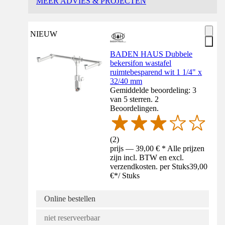
MEER ADVIES & PROJECTEN
NIEUW
BADEN HAUS Dubbele
bekersifon wastafel
ruimtebesparend wit 1 1/4" x
32/40 mm
Gemiddelde beoordeling: 3
van 5 sterren. 2
Beoordelingen.
(
2
)
prijs — 39,00 € * Alle prijzen
zijn incl. BTW en excl.
verzendkosten. per Stuks
39,00
€
*
/
Stuks
Online bestellen
niet reserveerbaar