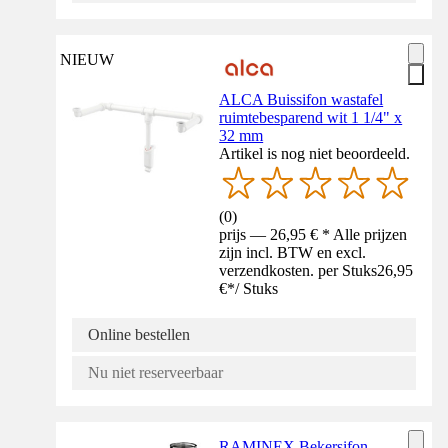
NIEUW
ALCA Buissifon wastafel
ruimtebesparend wit 1 1/4" x
32 mm
Artikel is nog niet beoordeeld.
(
0
)
prijs — 26,95 € * Alle prijzen
zijn incl. BTW en excl.
verzendkosten. per Stuks
26,95
€
*
/
Stuks
Online bestellen
Nu niet reserveerbaar
RAMINEX Bekersifon