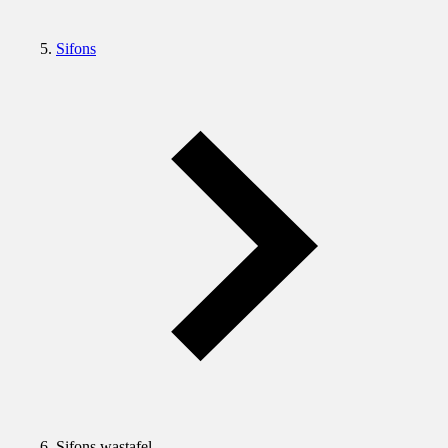
Sifons
Sifons wastafel