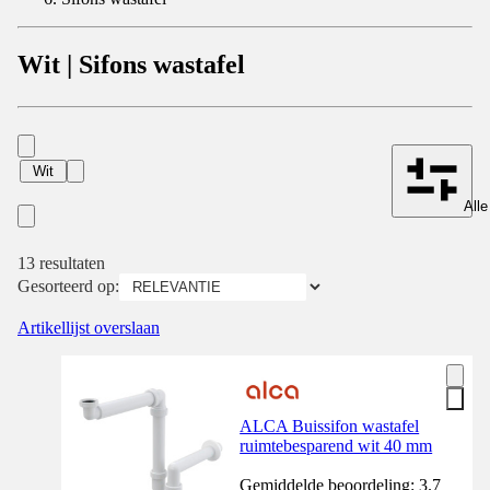
Wit | Sifons wastafel
Wit
Alle
13 resultaten
Gesorteerd op:
Artikellijst overslaan
ALCA Buissifon wastafel
ruimtebesparend wit 40 mm
Gemiddelde beoordeling: 3.7