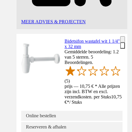
MEER ADVIES & PROJECTEN
Bidetsifon wastafel wit 1 1/4"
x 32 mm
Gemiddelde beoordeling: 1.2
van 5 sterren. 5
Beoordelingen.
(
5
)
prijs — 10,75 € * Alle prijzen
zijn incl. BTW en excl.
verzendkosten. per Stuks
10,75
€
*
/
Stuks
Online bestellen
Reserveren & afhalen