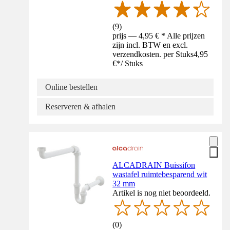
(
9
)
prijs — 4,95 € * Alle prijzen
zijn incl. BTW en excl.
verzendkosten. per Stuks
4,95
€
*
/
Stuks
Online bestellen
Reserveren & afhalen
ALCADRAIN Buissifon
wastafel ruimtebesparend wit
32 mm
Artikel is nog niet beoordeeld.
(
0
)