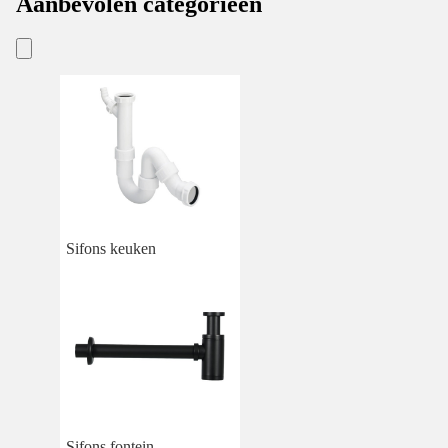
Aanbevolen categorieën
Sifons keuken
Sifons fontein