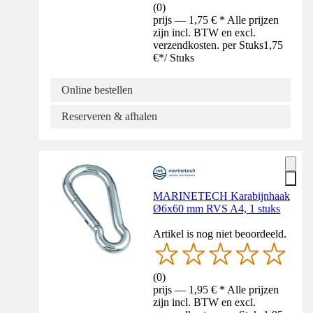
(
0
)
prijs — 1,75 € * Alle prijzen
zijn incl. BTW en excl.
verzendkosten. per Stuks
1,75
€
*
/
Stuks
Online bestellen
Reserveren & afhalen
MARINETECH Karabijnhaak
Ø6x60 mm RVS A4, 1 stuks
Artikel is nog niet beoordeeld.
(
0
)
prijs — 1,95 € * Alle prijzen
zijn incl. BTW en excl.