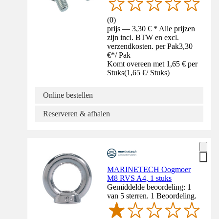
(
0
)
prijs — 3,30 € * Alle prijzen
zijn incl. BTW en excl.
verzendkosten. per Pak
3,30
€
*
/
Pak
Komt overeen met 1,65 € per
Stuks
(
1,65 €
/
Stuks
)
Online bestellen
Reserveren & afhalen
MARINETECH Oogmoer
M8 RVS A4, 1 stuks
Gemiddelde beoordeling: 1
van 5 sterren. 1 Beoordeling.