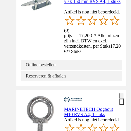
vlak 150 mm RVS A4, 1 stuks
Artikel is nog niet beoordeeld.
(
0
)
prijs — 17,20 € * Alle prijzen
zijn incl. BTW en excl.
verzendkosten. per Stuks
17,20
€
*
/
Stuks
Online bestellen
Reserveren & afhalen
MARINETECH Oogbout
M10 RVS A4, 1 stuks
Artikel is nog niet beoordeeld.