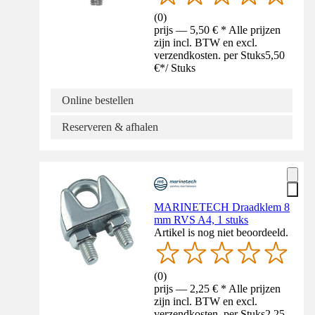
(
0
)
prijs — 5,50 € * Alle prijzen
zijn incl. BTW en excl.
verzendkosten. per Stuks
5,50
€
*
/
Stuks
Online bestellen
Reserveren & afhalen
MARINETECH Draadklem 8
mm RVS A4, 1 stuks
Artikel is nog niet beoordeeld.
(
0
)
prijs — 2,25 € * Alle prijzen
zijn incl. BTW en excl.
verzendkosten. per Stuks
2,25