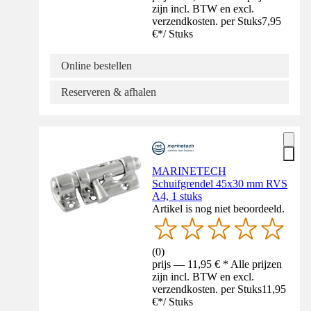
zijn incl. BTW en excl.
verzendkosten. per Stuks
7,95
€
*
/
Stuks
Online bestellen
Reserveren & afhalen
MARINETECH
Schuifgrendel 45x30 mm RVS
A4, 1 stuks
Artikel is nog niet beoordeeld.
(
0
)
prijs — 11,95 € * Alle prijzen
zijn incl. BTW en excl.
verzendkosten. per Stuks
11,95
€
*
/
Stuks