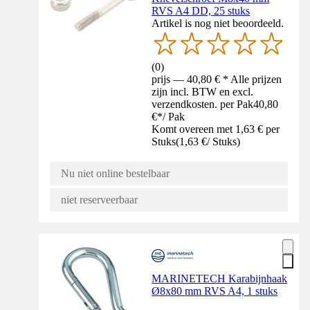
RVS A4 DD, 25 stuks
Artikel is nog niet beoordeeld.
(
0
)
prijs — 40,80 € * Alle prijzen
zijn incl. BTW en excl.
verzendkosten. per Pak
40,80
€
*
/
Pak
Komt overeen met 1,63 € per
Stuks
(
1,63 €
/
Stuks
)
Nu niet online bestelbaar
niet reserveerbaar
MARINETECH Karabijnhaak
Ø8x80 mm RVS A4, 1 stuks