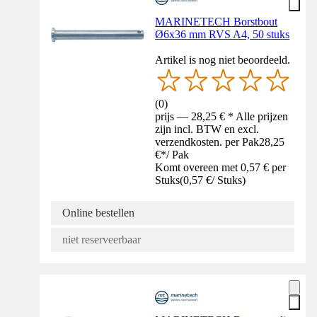
MARINETECH Borstbout
Ø6x36 mm RVS A4, 50 stuks
Artikel is nog niet beoordeeld.
(
0
)
prijs — 28,25 € * Alle prijzen
zijn incl. BTW en excl.
verzendkosten. per Pak
28,25
€
*
/
Pak
Komt overeen met 0,57 € per
Stuks
(
0,57 €
/
Stuks
)
Online bestellen
niet reserveerbaar