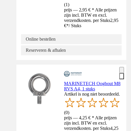
(
1
)
prijs — 2,95 € * Alle prijzen
zijn incl. BTW en excl.
verzendkosten. per Stuks
2,95
€
*
/
Stuks
Online bestellen
Reserveren & afhalen
MARINETECH Oogbout M8
RVS A4, 1 stuks
Artikel is nog niet beoordeeld.
(
0
)
prijs — 4,25 € * Alle prijzen
zijn incl. BTW en excl.
verzendkosten. per Stuks
4,25