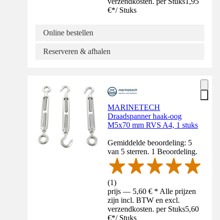
verzendkosten. per Stuks
1,95
€
*
/
Stuks
Online bestellen
Reserveren & afhalen
MARINETECH
Draadspanner haak-oog
M5x70 mm RVS A4, 1 stuks
Gemiddelde beoordeling: 5
van 5 sterren. 1 Beoordeling.
(
1
)
prijs — 5,60 € * Alle prijzen
zijn incl. BTW en excl.
verzendkosten. per Stuks
5,60
€
*
/
Stuks