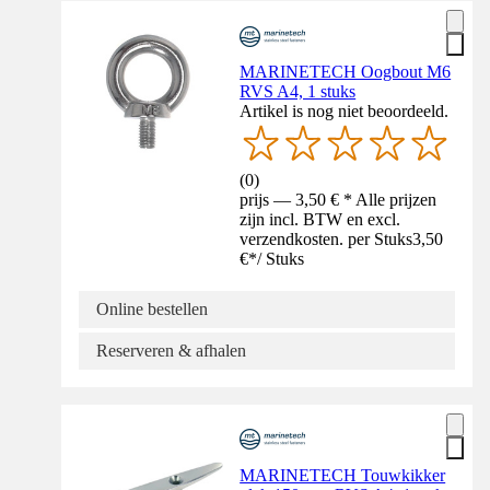
MARINETECH Oogbout M6
RVS A4, 1 stuks
Artikel is nog niet beoordeeld.
(
0
)
prijs — 3,50 € * Alle prijzen
zijn incl. BTW en excl.
verzendkosten. per Stuks
3,50
€
*
/
Stuks
Online bestellen
Reserveren & afhalen
MARINETECH Touwkikker