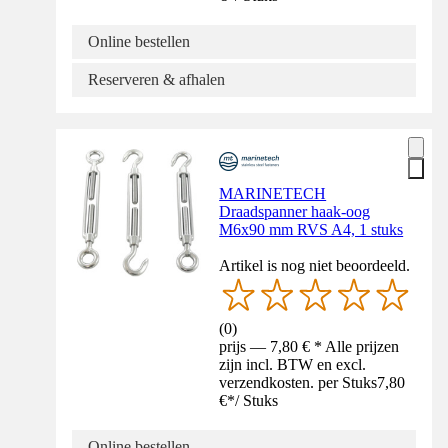
Online bestellen
Reserveren & afhalen
MARINETECH
Draadspanner haak-oog
M6x90 mm RVS A4, 1 stuks
Artikel is nog niet beoordeeld.
(
0
)
prijs — 7,80 € * Alle prijzen
zijn incl. BTW en excl.
verzendkosten. per Stuks
7,80
€
*
/
Stuks
Online bestellen