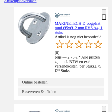
Artikellijst overslaan
MARINETECH D-oogplaat
rond Ø5xØ12 mm RVS A4, 1
stuks
Artikel is nog niet beoordeeld.
(
0
)
prijs — 2,75 € * Alle prijzen
zijn incl. BTW en excl.
verzendkosten. per Stuks
2,75
€
*
/
Stuks
Online bestellen
Reserveren & afhalen