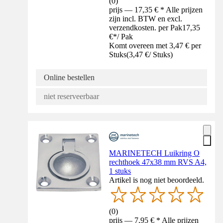
(
0
)
prijs — 17,35 € * Alle prijzen
zijn incl. BTW en excl.
verzendkosten. per Pak
17,35
€
*
/
Pak
Komt overeen met 3,47 € per
Stuks
(
3,47 €
/
Stuks
)
Online bestellen
niet reserveerbaar
MARINETECH Luikring O
rechthoek 47x38 mm RVS A4,
1 stuks
Artikel is nog niet beoordeeld.
(
0
)
prijs — 7,95 € * Alle prijzen