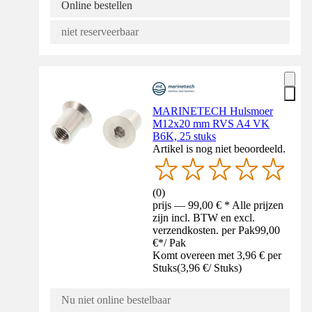
Online bestellen
niet reserveerbaar
MARINETECH Hulsmoer
M12x20 mm RVS A4 VK
B6K, 25 stuks
Artikel is nog niet beoordeeld.
(
0
)
prijs — 99,00 € * Alle prijzen
zijn incl. BTW en excl.
verzendkosten. per Pak
99,00
€
*
/
Pak
Komt overeen met 3,96 € per
Stuks
(
3,96 €
/
Stuks
)
Nu niet online bestelbaar