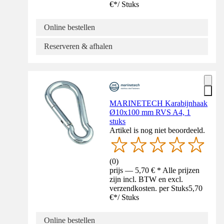
€
*
/
Stuks
Online bestellen
Reserveren & afhalen
MARINETECH Karabijnhaak
Ø10x100 mm RVS A4, 1
stuks
Artikel is nog niet beoordeeld.
(
0
)
prijs — 5,70 € * Alle prijzen
zijn incl. BTW en excl.
verzendkosten. per Stuks
5,70
€
*
/
Stuks
Online bestellen