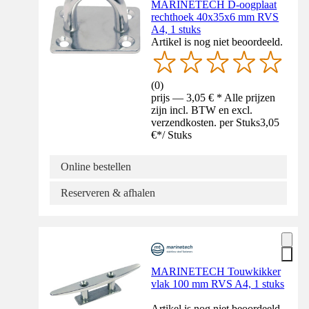
MARINETECH D-oogplaat
rechthoek 40x35x6 mm RVS
A4, 1 stuks
Artikel is nog niet beoordeeld.
(
0
)
prijs — 3,05 € * Alle prijzen
zijn incl. BTW en excl.
verzendkosten. per Stuks
3,05
€
*
/
Stuks
Online bestellen
Reserveren & afhalen
MARINETECH Touwkikker
vlak 100 mm RVS A4, 1 stuks
Artikel is nog niet beoordeeld.