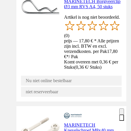
MARINETECH Borgveerclip
Ø3 mm RVS A4, 50 stuks
Artikel is nog niet beoordeeld.
(
0
)
prijs — 17,80 € * Alle prijzen
zijn incl. BTW en excl.
verzendkosten. per Pak
17,80
€
*
/
Pak
Komt overeen met 0,36 € per
Stuks
(
0,36 €
/
Stuks
)
Nu niet online bestelbaar
niet reserveerbaar
MARINETECH
Knevelschroef M8x40 mm