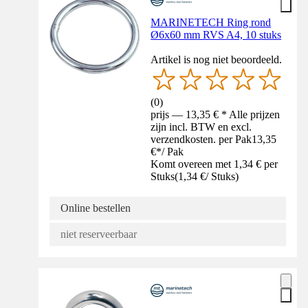
MARINETECH Ring rond
Ø6x60 mm RVS A4, 10 stuks
Artikel is nog niet beoordeeld.
(
0
)
prijs — 13,35 € * Alle prijzen
zijn incl. BTW en excl.
verzendkosten. per Pak
13,35
€
*
/
Pak
Komt overeen met 1,34 € per
Stuks
(
1,34 €
/
Stuks
)
Online bestellen
niet reserveerbaar