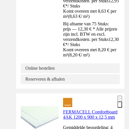
verzendkosten. per Stuks
12,95
€
*
/
Stuks
Komt overeen met 8,63 € per
m²
(
8,63 €
/
m²
)
Bij afname van 75 Stuks:
prijs — 12,30 € * Alle prijzen
zijn incl. BTW en excl.
verzendkosten. per Stuks
12,30
€
*
/
Stuks
Komt overeen met 8,20 € per
m²
(
8,20 €
/
m²
)
Online bestellen
Reserveren & afhalen
FERMACELL Comfortboard
4AK 1200 x 900 x 12,5 mm
Gemiddelde beoordeling: 4