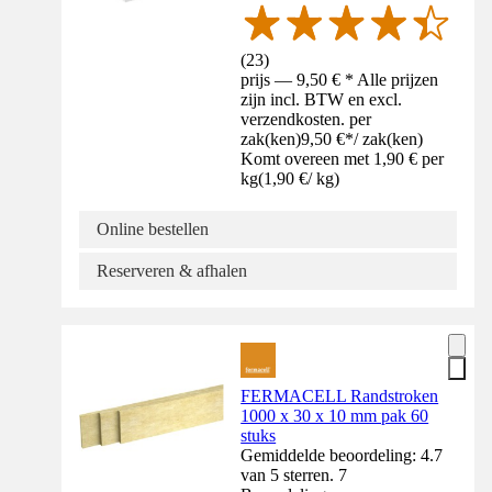
(
23
)
prijs — 9,50 € * Alle prijzen
zijn incl. BTW en excl.
verzendkosten. per
zak(ken)
9,50 €
*
/
zak(ken)
Komt overeen met 1,90 € per
kg
(
1,90 €
/
kg
)
Online bestellen
Reserveren & afhalen
FERMACELL Randstroken
1000 x 30 x 10 mm pak 60
stuks
Gemiddelde beoordeling: 4.7
van 5 sterren. 7