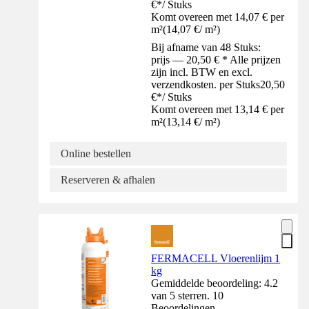
€
*
/
Stuks
Komt overeen met 14,07 € per
m²
(
14,07 €
/
m²
)
Bij afname van 48 Stuks:
prijs — 20,50 € * Alle prijzen
zijn incl. BTW en excl.
verzendkosten. per Stuks
20,50
€
*
/
Stuks
Komt overeen met 13,14 € per
m²
(
13,14 €
/
m²
)
Online bestellen
Reserveren & afhalen
FERMACELL Vloerenlijm 1
kg
Gemiddelde beoordeling: 4.2
van 5 sterren. 10
Beoordelingen.