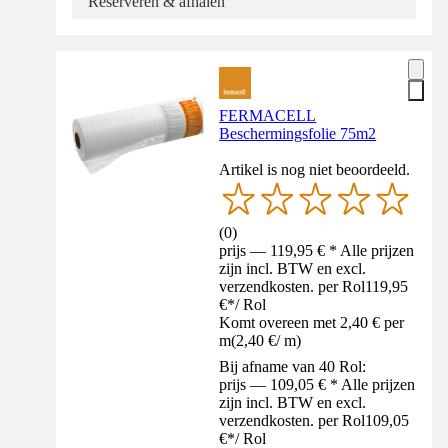
Reserveren & afhalen
FERMACELL
Beschermingsfolie 75m2
Artikel is nog niet beoordeeld.
(
0
)
prijs — 119,95 € * Alle prijzen
zijn incl. BTW en excl.
verzendkosten. per Rol
119,95
€
*
/
Rol
Komt overeen met 2,40 € per
m
(
2,40 €
/
m
)
Bij afname van 40 Rol:
prijs — 109,05 € * Alle prijzen
zijn incl. BTW en excl.
verzendkosten. per Rol
109,05
€
*
/
Rol