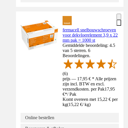
fermacell snelbouwschroeven
voor dekvloerelement 3,9 x 22
mm pak = 1000 st
Gemiddelde beoordeling: 4.5
van 5 sterren. 6
Beoordelingen.
(
6
)
prijs — 17,95 € * Alle prijzen
zijn incl. BTW en excl.
verzendkosten. per Pak
17,95
€
*
/
Pak
Komt overeen met 15,22 € per
kg
(
15,22 €
/
kg
)
Online bestellen