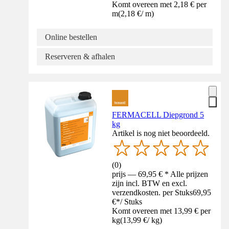
Komt overeen met 2,18 € per
m
(
2,18 €
/
m
)
Online bestellen
Reserveren & afhalen
FERMACELL Diepgrond 5
kg
Artikel is nog niet beoordeeld.
(
0
)
prijs — 69,95 € * Alle prijzen
zijn incl. BTW en excl.
verzendkosten. per Stuks
69,95
€
*
/
Stuks
Komt overeen met 13,99 € per
kg
(
13,99 €
/
kg
)