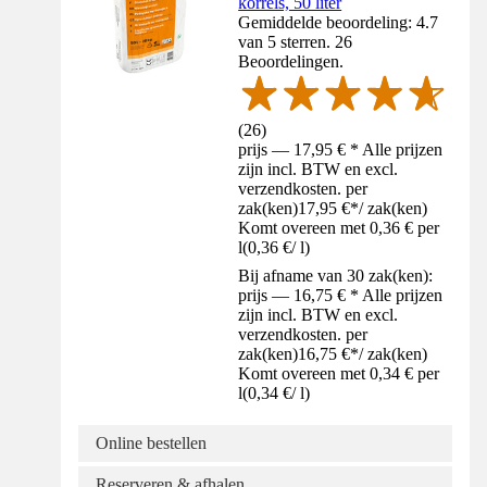
korrels, 50 liter
Gemiddelde beoordeling: 4.7
van 5 sterren. 26
Beoordelingen.
(
26
)
prijs — 17,95 € * Alle prijzen
zijn incl. BTW en excl.
verzendkosten. per
zak(ken)
17,95 €
*
/
zak(ken)
Komt overeen met 0,36 € per
l
(
0,36 €
/
l
)
Bij afname van 30 zak(ken):
prijs — 16,75 € * Alle prijzen
zijn incl. BTW en excl.
verzendkosten. per
zak(ken)
16,75 €
*
/
zak(ken)
Komt overeen met 0,34 € per
l
(
0,34 €
/
l
)
Online bestellen
Reserveren & afhalen