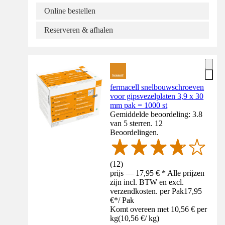
Online bestellen
Reserveren & afhalen
fermacell snelbouwschroeven
voor gipsvezelplaten 3,9 x 30
mm pak = 1000 st
Gemiddelde beoordeling: 3.8
van 5 sterren. 12
Beoordelingen.
(
12
)
prijs — 17,95 € * Alle prijzen
zijn incl. BTW en excl.
verzendkosten. per Pak
17,95
€
*
/
Pak
Komt overeen met 10,56 € per
kg
(
10,56 €
/
kg
)