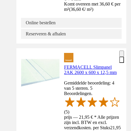
Komt overeen met 36,60 € per
m²
(
36,60 €
/
m²
)
Online bestellen
Reserveren & afhalen
FERMACELL Slimpanel
2AK 2600 x 600 x 12,5 mm
Gemiddelde beoordeling: 4
van 5 sterren. 5
Beoordelingen.
(
5
)
prijs — 21,95 € * Alle prijzen
zijn incl. BTW en excl.
verzendkosten. per Stuks
21,95