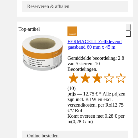
Reserveren & afhalen
Top-artikel
FERMACELL Zelfklevend
gaasband 60 mm x 45 m
Gemiddelde beoordeling: 2.8
van 5 sterren. 10
Beoordelingen.
(
10
)
prijs — 12,75 € * Alle prijzen
zijn incl. BTW en excl.
verzendkosten. per Rol
12,75
€
*
/
Rol
Komt overeen met 0,28 € per
m
(
0,28 €
/
m
)
Online bestellen