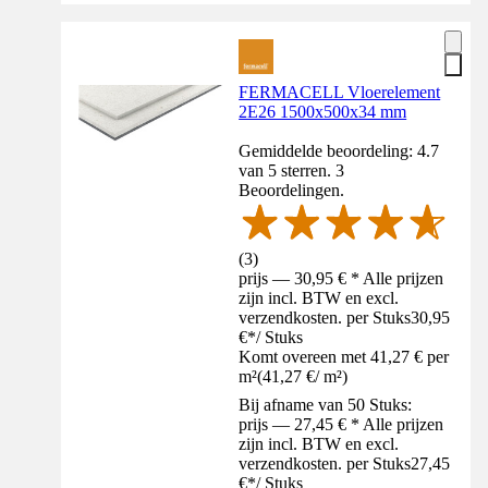
FERMACELL Vloerelement
2E26 1500x500x34 mm
Gemiddelde beoordeling: 4.7
van 5 sterren. 3
Beoordelingen.
(
3
)
prijs — 30,95 € * Alle prijzen
zijn incl. BTW en excl.
verzendkosten. per Stuks
30,95
€
*
/
Stuks
Komt overeen met 41,27 € per
m²
(
41,27 €
/
m²
)
Bij afname van 50 Stuks:
prijs — 27,45 € * Alle prijzen
zijn incl. BTW en excl.
verzendkosten. per Stuks
27,45
€
*
/
Stuks