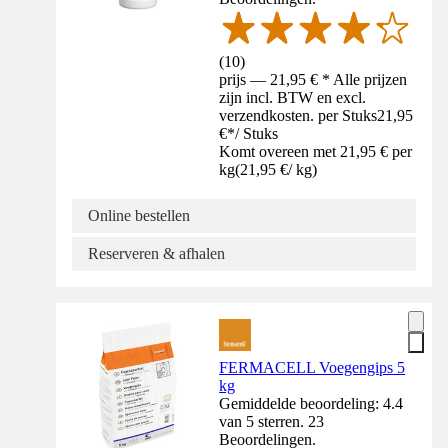
(
10
)
prijs — 21,95 € * Alle prijzen
zijn incl. BTW en excl.
verzendkosten. per Stuks
21,95
€
*
/
Stuks
Komt overeen met 21,95 € per
kg
(
21,95 €
/
kg
)
Online bestellen
Reserveren & afhalen
FERMACELL Voegengips 5
kg
Gemiddelde beoordeling: 4.4
van 5 sterren. 23
Beoordelingen.