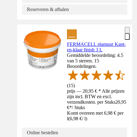
Reserveren & afhalen
FERMACELL plamuur Kant-
en-klaar finish 3 L
Gemiddelde beoordeling: 4.5
van 5 sterren. 15
Beoordelingen.
(
15
)
prijs — 20,95 € * Alle prijzen
zijn incl. BTW en excl.
verzendkosten. per Stuks
20,95
€
*
/
Stuks
Komt overeen met 6,98 € per
l
(
6,98 €
/
l
)
Online bestellen