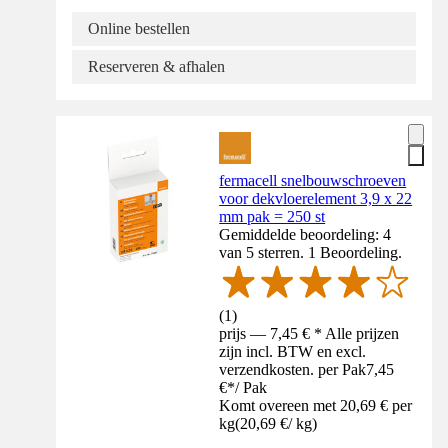
Online bestellen
Reserveren & afhalen
fermacell snelbouwschroeven
voor dekvloerelement 3,9 x 22
mm pak = 250 st
Gemiddelde beoordeling: 4
van 5 sterren. 1 Beoordeling.
(
1
)
prijs — 7,45 € * Alle prijzen
zijn incl. BTW en excl.
verzendkosten. per Pak
7,45
€
*
/
Pak
Komt overeen met 20,69 € per
kg
(
20,69 €
/
kg
)