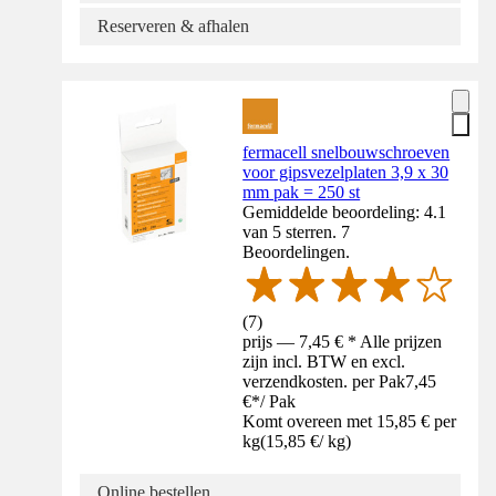
Reserveren & afhalen
fermacell snelbouwschroeven
voor gipsvezelplaten 3,9 x 30
mm pak = 250 st
Gemiddelde beoordeling: 4.1
van 5 sterren. 7
Beoordelingen.
(
7
)
prijs — 7,45 € * Alle prijzen
zijn incl. BTW en excl.
verzendkosten. per Pak
7,45
€
*
/
Pak
Komt overeen met 15,85 € per
kg
(
15,85 €
/
kg
)
Online bestellen