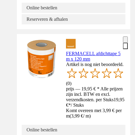
Online bestellen
Reserveren & afhalen
FERMACELL afdichttape 5
m x 120 mm
Artikel is nog niet beoordeeld.
(
0
)
prijs — 19,95 € * Alle prijzen
zijn incl. BTW en excl.
verzendkosten. per Stuks
19,95
€
*
/
Stuks
Komt overeen met 3,99 € per
m
(
3,99 €
/
m
)
Online bestellen