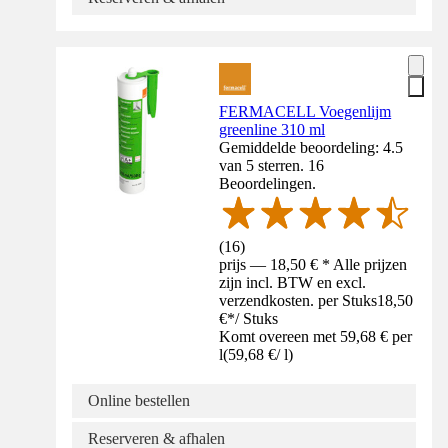
FERMACELL Voegenlijm
greenline 310 ml
Gemiddelde beoordeling: 4.5
van 5 sterren. 16
Beoordelingen.
(
16
)
prijs — 18,50 € * Alle prijzen
zijn incl. BTW en excl.
verzendkosten. per Stuks
18,50
€
*
/
Stuks
Komt overeen met 59,68 € per
l
(
59,68 €
/
l
)
Online bestellen
Reserveren & afhalen