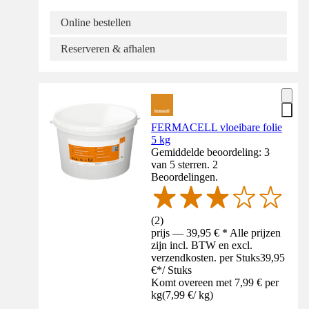
Online bestellen
Reserveren & afhalen
FERMACELL vloeibare folie
5 kg
Gemiddelde beoordeling: 3
van 5 sterren. 2
Beoordelingen.
(
2
)
prijs — 39,95 € * Alle prijzen
zijn incl. BTW en excl.
verzendkosten. per Stuks
39,95
€
*
/
Stuks
Komt overeen met 7,99 € per
kg
(
7,99 €
/
kg
)