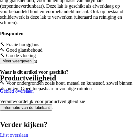
lang glansbehoud, voor buiten op basis van alkydhars
(terpentineverdunbaar). Deze lak is geschikt als afwerklaag op
voorbehandeld hout en voorbehandeld metaal. Ook op bestaand
schilderwerk is deze lak te verwerken (uiteraard na reiniging en
schuren).
Pluspunten
🔨 Fraaie hoogglans
🔨 Goed glansbehoud
🔨 Goede vloeiing
🔨 Hoge dekkracht
Meer weergeven
Waar is dit artikel voor geschikt?
Productveiligheid
🔨 Voor ondergronden zoals hout, metaal en kunststof, zowel binnen
als buiten. Goed toepasbaar in vochtige ruimten
Gebied overslaan
Verantwoordelijk voor productveiligheid zie
.
Informatie van de fabrikant
Verder kijken?
Lijst overslaan