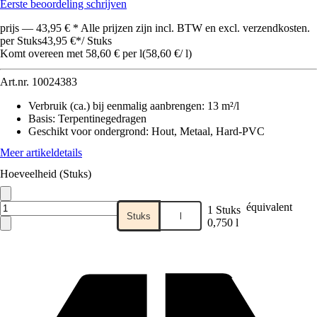
Eerste beoordeling schrijven
prijs — 43,95 € * Alle prijzen zijn incl. BTW en excl. verzendkosten.
per Stuks
43,95 €
*
/
Stuks
Komt overeen met 58,60 € per l
(
58,60 €
/
l
)
Art.nr.
10024383
Verbruik (ca.) bij eenmalig aanbrengen
:
13 m²/l
Basis
:
Terpentinegedragen
Geschikt voor ondergrond
:
Hout, Metaal, Hard-PVC
Meer artikeldetails
Hoeveelheid (Stuks)
équivalent
1 Stuks
Stuks
l
0,750 l