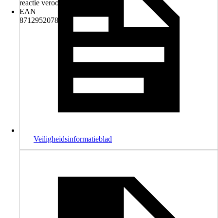
reactie veroorzaken.
EAN
8712952078298
Veiligheidsinformatieblad