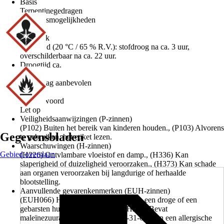
Basis
Terpentinegedragen
Gebruiksmogelijkheden
Buiten
Kenmerk
Droogtijd (20 °C / 65 % R.V.): stofdroog na ca. 3 uur,
overschilderbaar na ca. 22 uur.
Droogtijd ca.
3 h
Grondlaag aanbevolen
Ja
Signaalwoord
Let op
Veiligheidsaanwijzingen (P-zinnen)
(P102) Buiten het bereik van kinderen houden., (P103) Alvorens
Gegevensbladen
te gebruiken, het etiket lezen.
Waarschuwingen (H-zinnen)
Gebied overslaan
(H226) Ontvlambare vloeistof en damp., (H336) Kan
slaperigheid of duizeligheid veroorzaken., (H373) Kan schade
aan organen veroorzaken bij langdurige of herhaalde
blootstelling.
Aanvullende gevarenkenmerken (EUH-zinnen)
(EUH066) Herhaalde blootstelling kan een droge of een
gebarsten huid veroorzaken., (EUH208) Bevat
maleïnezuuranhydride (CAS: 108-31-6). Kan een allergische