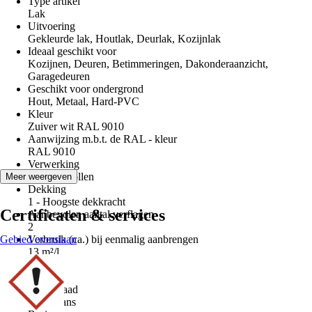
Type artikel
Lak
Uitvoering
Gekleurde lak, Houtlak, Deurlak, Kozijnlak
Ideaal geschikt voor
Kozijnen, Deuren, Betimmeringen, Dakonderaanzicht,
Garagedeuren
Geschikt voor ondergrond
Hout, Metaal, Hard-PVC
Kleur
Zuiver wit RAL 9010
Aanwijzing m.b.t. de RAL - kleur
RAL 9010
Verwerking
Verven, Rollen
Meer weergeven
Dekking
1 - Hoogste dekkracht
Certificaten & services
Aanbevolen aantal verflagen
2
Gebied overslaan
Verbruik (ca.) bij eenmalig aanbrengen
13 m²/l
Inhoud
0,75 l
Glansgraad
Hoogglans