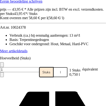
Eerste beoordeling schrijven
prijs — 43,95 € * Alle prijzen zijn incl. BTW en excl. verzendkosten.
per Stuks
43,95 €
*
/
Stuks
Komt overeen met 58,60 € per l
(
58,60 €
/
l
)
Art.nr.
10024378
Verbruik (ca.) bij eenmalig aanbrengen
:
13 m²/l
Basis
:
Terpentinegedragen
Geschikt voor ondergrond
:
Hout, Metaal, Hard-PVC
Meer artikeldetails
Hoeveelheid (Stuks)
équivalent
1 Stuks
Stuks
l
0,750 l