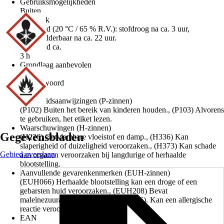
Gebruiksmogelijkheden
Buiten
Kenmerk
Droogtijd (20 °C / 65 % R.V.): stofdroog na ca. 3 uur,
overschilderbaar na ca. 22 uur.
Droogtijd ca.
3 h
Grondlaag aanbevolen
Ja
Signaalwoord
Let op
Veiligheidsaanwijzingen (P-zinnen)
(P102) Buiten het bereik van kinderen houden., (P103) Alvorens
te gebruiken, het etiket lezen.
Waarschuwingen (H-zinnen)
Gegevensbladen
(H226) Ontvlambare vloeistof en damp., (H336) Kan
slaperigheid of duizeligheid veroorzaken., (H373) Kan schade
Gebied overslaan
aan organen veroorzaken bij langdurige of herhaalde
blootstelling.
Aanvullende gevarenkenmerken (EUH-zinnen)
(EUH066) Herhaalde blootstelling kan een droge of een
gebarsten huid veroorzaken., (EUH208) Bevat
maleïnezuuranhydride (CAS: 108-31-6). Kan een allergische
reactie veroorzaken.
EAN