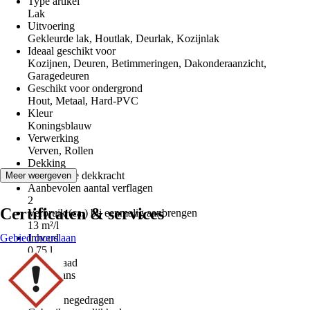
Type artikel
Lak
Uitvoering
Gekleurde lak, Houtlak, Deurlak, Kozijnlak
Ideaal geschikt voor
Kozijnen, Deuren, Betimmeringen, Dakonderaanzicht,
Garagedeuren
Geschikt voor ondergrond
Hout, Metaal, Hard-PVC
Kleur
Koningsblauw
Verwerking
Verven, Rollen
Dekking
1 - Hoogste dekkracht
Meer weergeven
Aanbevolen aantal verflagen
2
Certificaten & services
Verbruik (ca.) bij eenmalig aanbrengen
13 m²/l
Gebied overslaan
Inhoud
0,75 l
Glansgraad
Hoogglans
Basis
Terpentinegedragen