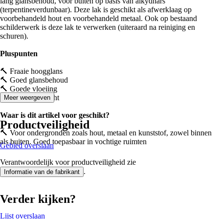
lang glansbehoud, voor buiten op basis van alkydhars
(terpentineverdunbaar). Deze lak is geschikt als afwerklaag op
voorbehandeld hout en voorbehandeld metaal. Ook op bestaand
schilderwerk is deze lak te verwerken (uiteraard na reiniging en
schuren).
Pluspunten
🔨 Fraaie hoogglans
🔨 Goed glansbehoud
🔨 Goede vloeiing
🔨 Hoge dekkracht
Meer weergeven
Waar is dit artikel voor geschikt?
Productveiligheid
🔨 Voor ondergronden zoals hout, metaal en kunststof, zowel binnen
als buiten. Goed toepasbaar in vochtige ruimten
Gebied overslaan
Verantwoordelijk voor productveiligheid zie
.
Informatie van de fabrikant
Verder kijken?
Lijst overslaan