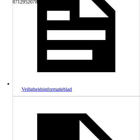
8712952078243
Veiligheidsinformatieblad