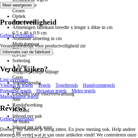
Kleurfamilie
Meer weergeven
Groen
Optiek
Productveiligheid
Retro-optiek
Afmetingen fabrikant breedte x lengte x dikte in cm
6.5 x 40 x 0.9 cm
Gebied overslaan
Nominale afmeting in cm
Multi-formaat
Verantwoordelijk voor productveiligheid zie
Dikte
.
Informatie van de fabrikant
0,9 cm
Sortering
1. Keus
Verder kijken?
Slijtgroep/Diepe slijtage
Geen
Lijst overslaan
Vorstbestendig
Vloeren & tegels
Tegels
Tegeltrends
Handvormtegels
Nee
Portugese tegels
Hexagon tegels
Metro tegels
Geschikt voor vloerverwarming
Marokkaanse tegels
Nee
Randafwerking
Reviews
Persrand
Inhoud per pak
Gebied overslaan
38 Stuks
Inhoud per pak voor
Doener. We hebben je hoog zitten. En jouw mening ook. Help andere
1 m²
doeners en vertel wat je van onze artikelen vindt! We controleren onze