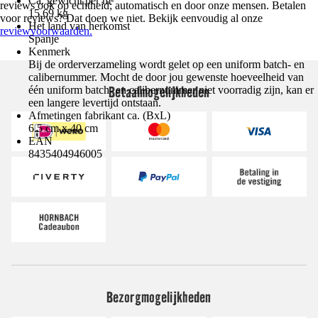
Ca. gewicht per m²
reviews ook op echtheid; automatisch en door onze mensen. Betalen
15,69 kg
voor reviews? Dat doen we niet. Bekijk eenvoudig al onze
Het land van herkomst
reviewvoorwaarden.
Spanje
Kenmerk
Bij de orderverzameling wordt gelet op een uniform batch- en
calibernummer. Mocht de door jou gewenste hoeveelheid van
Betaalmogelijkheden
één uniform batch- en calibernummer niet voorradig zijn, kan er
een langere levertijd ontstaan.
Afmetingen fabrikant ca. (BxL)
6.5 cm x 40 cm
EAN
8435404946005
Bezorgmogelijkheden