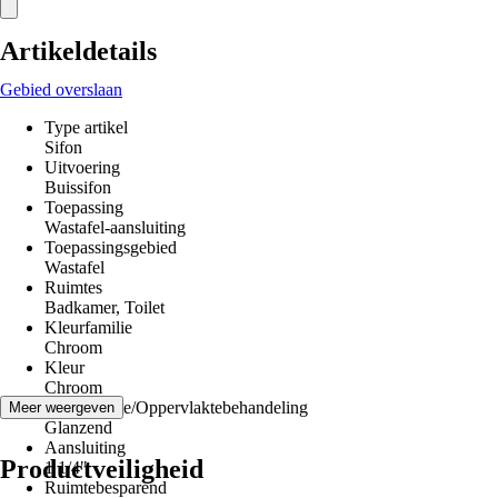
Artikeldetails
Gebied overslaan
Type artikel
Sifon
Uitvoering
Buissifon
Toepassing
Wastafel-aansluiting
Toepassingsgebied
Wastafel
Ruimtes
Badkamer, Toilet
Kleurfamilie
Chroom
Kleur
Chroom
Oppervlakte/Oppervlaktebehandeling
Meer weergeven
Glanzend
Aansluiting
Productveiligheid
1 1/4"
Ruimtebesparend