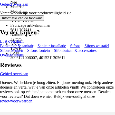
Nee
Gebied overslaan
Materiaal
Metaal
Verantwoordelijk voor productveiligheid zie
Afvoer
.
Informatie van de fabrikant
Afvoer DN 32
Fabricage artikelnummer
5611 305611
Verder kijken?
Aanluiting wand
32 mm
Lijst overslaan
AKN
Badkamer & sanitair
Sanitair installatie
Sifons
Sifons wastafel
T2WK
Sifons keuken
Sifons fontein
Sifonbuizen & accessoires
EAN
Overige sifons
2005121006007, 4015211305611
Reviews
Gebied overslaan
Doener. We hebben je hoog zitten. En jouw mening ook. Help andere
doeners en vertel wat je van onze artikelen vindt! We controleren onze
reviews ook op echtheid; automatisch en door onze mensen. Betalen
voor reviews? Dat doen we niet. Bekijk eenvoudig al onze
reviewvoorwaarden.