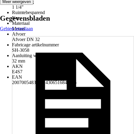
Aansluiting
Meer weergeven
1 1/4"
Ruimtebesparend
Gegevensbladen
Nee
Materiaal
Gebied overslaan
Metaal
Afvoer
Afvoer DN 32
Fabricage artikelnummer
SH-3058
Aanluiting wand
32 mm
AKN
E4S7
EAN
2007005483515, 4306516843695