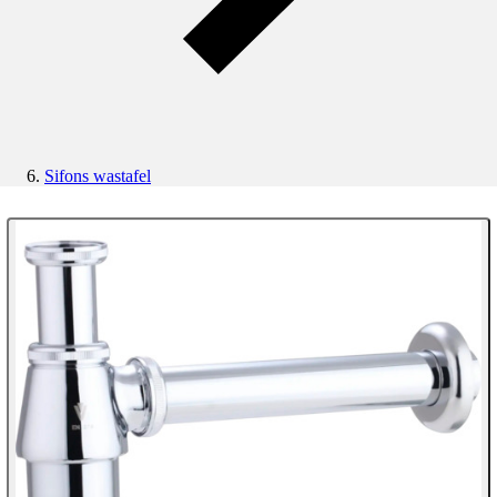
Sifons wastafel