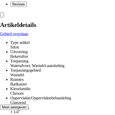
Reviews
Artikeldetails
Gebied overslaan
Type artikel
Sifon
Uitvoering
Bekersifon
Toepassing
Waterafvoer, Wastafel-aansluiting
Toepassingsgebied
Wastafel
Ruimtes
Badkamer
Kleurfamilie
Chroom
Oppervlakte/Oppervlaktebehandeling
Glanzend
Aansluiting
Meer weergeven
1 1/4"