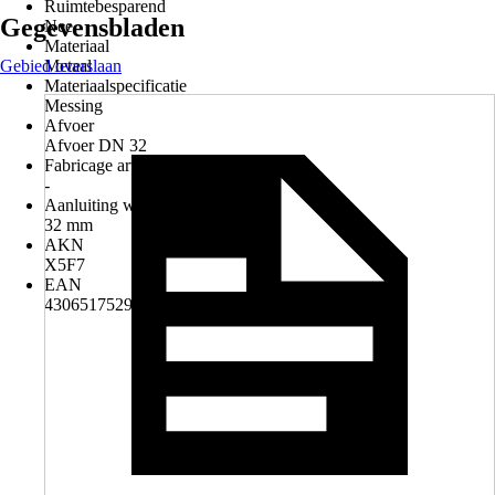
Ruimtebesparend
Gegevensbladen
Nee
Materiaal
Gebied overslaan
Metaal
Materiaalspecificatie
Messing
Afvoer
Afvoer DN 32
Fabricage artikelnummer
-
Aanluiting wand
32 mm
AKN
X5F7
EAN
4306517529932