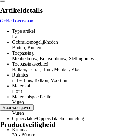
Artikeldetails
Gebied overslaan
Type artikel
Lat
Gebruiksmogelijkheden
Buiten, Binnen
Toepassing
Meubelbouw, Beursopbouw, Stellingbouw
Toepassingsgebied
Balkon, Terras, Tuin, Meubel, Vloer
Ruimtes
in het huis, Balkon, Voortuin
Materiaal
Hout
Materiaalspecificatie
Vuren
Houtsoort
Meer weergeven
Vuren
Oppervlakte/Oppervlaktebehandeling
Productveiligheid
-
Kopmaat
30 x 60 mm