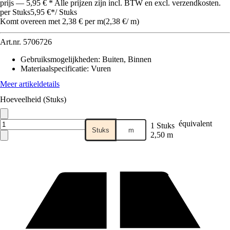
prijs — 5,95 € * Alle prijzen zijn incl. BTW en excl. verzendkosten.
per Stuks
5,95 €
*
/
Stuks
Komt overeen met 2,38 € per m
(
2,38 €
/
m
)
Art.nr.
5706726
Gebruiksmogelijkheden
:
Buiten, Binnen
Materiaalspecificatie
:
Vuren
Meer artikeldetails
Hoeveelheid (Stuks)
équivalent
1 Stuks
Stuks
m
2,50 m