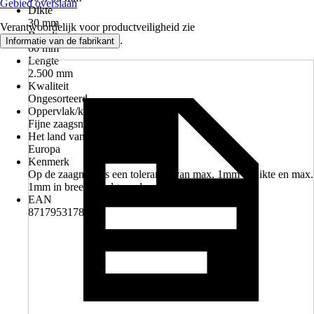
Gebied overslaan
Dikte
30 mm
Verantwoordelijk voor productveiligheid zie
Breedte
.
Informatie van de fabrikant
60 mm
Lengte
2.500 mm
Kwaliteit
Ongesorteerd
Oppervlak/kanten
Fijne zaagsnede
Het land van herkomst
Europa
Kenmerk
Op de zaagmaat is een tolerantie van max. 1mm in dikte en max.
1mm in breedte volgens de normen mogelijk.
EAN
8717953178633