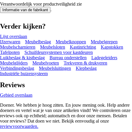
Verantwoordelijk voor productveiligheid zie
.
Informatie van de fabrikant
Verder kijken?
Lijst overslaan
IJzerwaren
Meubelbeslag
Meubelknoppen
Meubelgrepen
Meubelscharnieren
Meubelsloten
Kastinrichting
Kapstokken
Tafelpoten
Schuifdeursystemen voor kastdeuren
Luikbeslag & kistbeslag
Bureau onderstellen
Ladegeleiders
Meubelglijders
Meubelvoeten
Trekveren & drukveren
Verbindingsbeslag
Meubelsluitingen
Klepbeslag
Industriële buizensysteem
Reviews
Gebied overslaan
Doener. We hebben je hoog zitten. En jouw mening ook. Help andere
doeners en vertel wat je van onze artikelen vindt! We controleren onze
reviews ook op echtheid; automatisch en door onze mensen. Betalen
voor reviews? Dat doen we niet. Bekijk eenvoudig al onze
reviewvoorwaarden.