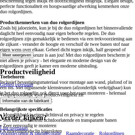
bescherming tegen inkijk en doorzichtigheid mogelijk. Elegant design,
perfecte functionaliteit en hoogwaardige afwerking kenmerken onze
duo rolgordijnen.
Productkenmerken van duo rolgordijnen
Zoals bij jaloezieën, kun je bij de duo rolgordijnen het binnenvallende
daglicht heel eenvoudig naar eigen behoefte regelen. De duo
rolgordijnen zijn gemakkelijk te bedienen via een trekvoorziening aan
de zijkant - verander de hoogte en verschuif de twee banen stof naar
eigen wens over elkaar. Geheel dicht tegen inkijk, half geopend of
geheel open - de keuze is aan jou! Met duo rolgordijnen bescherm je
Meer weergeven
niet alleen je privacy - het elegante en moderne design van de
rolgordijnen geeft je kamer een moderne uitstraling.
Productveiligheid
Toebehoren
Inclusief bevestigingsmateriaal voor montage aan wand, plafond of in
Gebied overslaan
een nis. Met bijpassende klemsteunen (afzonderlijk verkrijgbaar) kun
je het duo rolgordijn ook direct voor het raam monteren - helemaal
Verantwoordelijk voor productveiligheid zie
zonder boren en schroeven.
.
Informatie van de fabrikant
Belangrijkste specificaties
• Mogelijkheid je eigen lichtinval en privacy te regelen
Verder kijken?
• Stof met afwisselend lichtdoorlatende en transparante banen
• Zeer eenvoudig te monteren
Lijst overslaan
• Kindveiligheidsclip bijgesloten
Woondecoratie & raamdecoratie
Raamdecoratie
Rolgordijnen