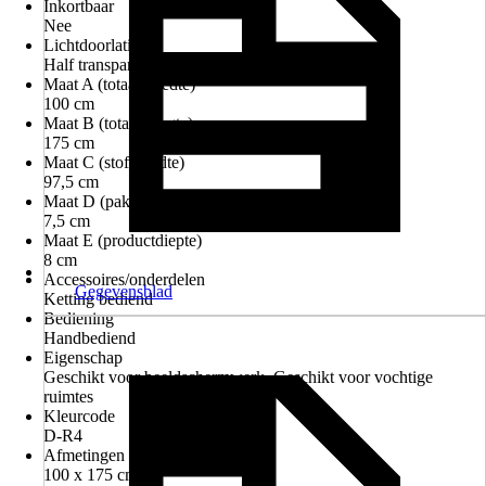
Inkortbaar
Nee
Lichtdoorlating
Half transparant, Lichtdoorlatend
Maat A (totaalbreedte)
100 cm
Maat B (totaalhoogte)
175 cm
Maat C (stofbreedte)
97,5 cm
Maat D (pakkethoogte in gesloten toestand)
7,5 cm
Maat E (productdiepte)
8 cm
Accessoires/onderdelen
Gegevensblad
Ketting bediend
Bediening
Handbediend
Eigenschap
Geschikt voor beeldschermwerk, Geschikt voor vochtige
ruimtes
Kleurcode
D-R4
Afmetingen
100 x 175 cm