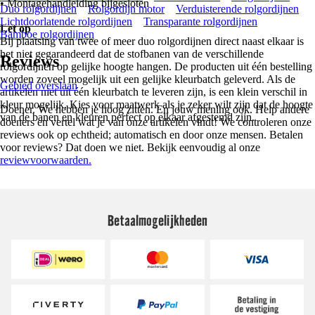
• Montagehandleiding bijgesloten
Duo rolgordijnen
Rolgordijn motor
Verduisterende rolgordijnen
Lichtdoorlatende rolgordijnen
Transparante rolgordijnen
Let op
Bamboe rolgordijnen
Bij plaatsing van twee of meer duo rolgordijnen direct naast elkaar is
het niet gegarandeerd dat de stofbanen van de verschillende
Reviews
rolgordijnen op gelijke hoogte hangen. De producten uit één bestelling
worden zoveel mogelijk uit een gelijke kleurbatch geleverd. Als de
Gebied overslaan
artikelen niet uit één kleurbatch te leveren zijn, is een klein verschil in
kleur mogelijk. Kies voor maatwerk als je zeker wilt zijn dat de hoogte
Doener. We hebben je hoog zitten. En jouw mening ook. Help andere
van de banen en kleuren perfect op elkaar afgestemd zijn.
doeners en vertel wat je van onze artikelen vindt! We controleren onze
reviews ook op echtheid; automatisch en door onze mensen. Betalen
voor reviews? Dat doen we niet. Bekijk eenvoudig al onze
reviewvoorwaarden.
Betaalmogelijkheden