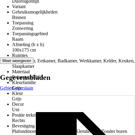
Duorolgordijn
Variant
Gebruiksmogelijkheden
Binnen
Toepassing
Zonwering
Toepassingsgebied
Raam
Afmeting (b x h)
100x175 cm
Ruimtes
Woonkamer, Eetkamer, Badkamer, Werkkamer, Kelder, Keuken,
Meer weergeven
Slaapkamer
Materiaal
Gegevensbladen
Polyester (PES)
Kleurfamilie
Gebied overslaan
Grijs
Kleur
Grijs
Decor
Uni
Positie trekmechanisme
Rechts
Bevestiging
Plafondmontage, Wandmontage, Klemhouder, Zonder boren