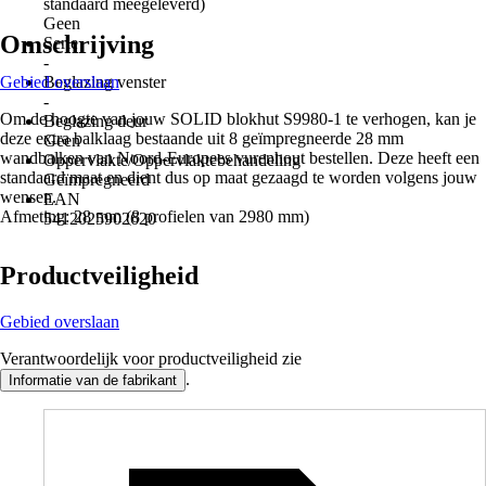
standaard meegeleverd)
Geen
Omschrijving
Serie
-
Gebied overslaan
Beglazing venster
-
Om de hoogte van jouw SOLID blokhut S9980-1 te verhogen, kan je
Beglazing deur
deze extra balklaag bestaande uit 8 geïmpregneerde 28 mm
Geen
wandbalken van Noord-Europees vurenhout bestellen. Deze heeft een
Oppervlakte/Oppervlaktebehandeling
standaard maat en dient dus op maat gezaagd te worden volgens jouw
Geïmpregneerd
wensen.
EAN
Afmeting: 28 mm (8 profielen van 2980 mm)
5412025902620
Productveiligheid
Gebied overslaan
Verantwoordelijk voor productveiligheid zie
.
Informatie van de fabrikant