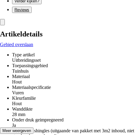
Verder kijken?
Reviews
Artikeldetails
Gebied overslaan
Type artikel
Uitbreidingsset
Toepassingsgebied
Tuinhuis
Materiaal
Hout
Materiaalspecificatie
Vuren
Kleurfamilie
Hout
Wanddikte
28 mm
Onder druk geimpregneerd
Ja
Benodigde shingles (uitgaande van pakket met 3m2 inhoud, niet
Meer weergeven