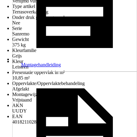
Verlijmd vuren hout
Type artikel
Terrasoverkapping
Onder druk geimpregneerd
Nee
Serie
Sanremo
Gewicht
375 kg
Kleurfamilie
Grijs
Kleur
Montagehandleiding
Leisteen
Presentatie oppervlak in m²
10,85 m²
Oppervlakte/Oppervlaktebehandeling
Afgelakt
Montagewijze
Vrijstaand
AKN
UUDY
EAN
4018211028726