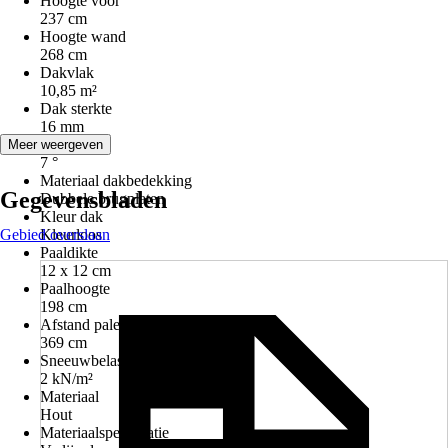
Hoogte voor
237 cm
Hoogte wand
268 cm
Dakvlak
10,85 m²
Dak sterkte
16 mm
Dakhelling
Meer weergeven
7 °
Materiaal dakbedekking
Gegevensbladen
Dubbele brugplaten
Kleur dak
Gebied overslaan
Kleurloos
Paaldikte
12 x 12 cm
Paalhoogte
198 cm
Afstand palen
369 cm
Sneeuwbelasting
2 kN/m²
Materiaal
Hout
Materiaalspecificatie