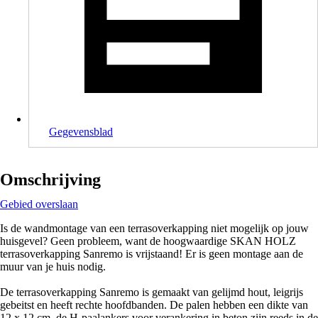
Gegevensblad
Omschrijving
Gebied overslaan
Is de wandmontage van een terrasoverkapping niet mogelijk op jouw
huisgevel? Geen probleem, want de hoogwaardige SKAN HOLZ
terrasoverkapping Sanremo is vrijstaand! Er is geen montage aan de
muur van je huis nodig.
De terrasoverkapping Sanremo is gemaakt van gelijmd hout, leigrijs
gebeitst en heeft rechte hoofdbanden. De palen hebben een dikte van
12 x 12 cm, de H-paalankers voor verankering in beton zijn reeds in de