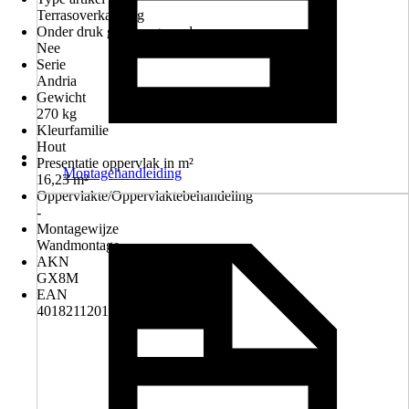
Terrasoverkapping
Onder druk geimpregneerd
Nee
Serie
Andria
Gewicht
270 kg
Kleurfamilie
Hout
Presentatie oppervlak in m²
Montagehandleiding
16,23 m²
Oppervlakte/Oppervlaktebehandeling
-
Montagewijze
Wandmontage
AKN
GX8M
EAN
4018211201112