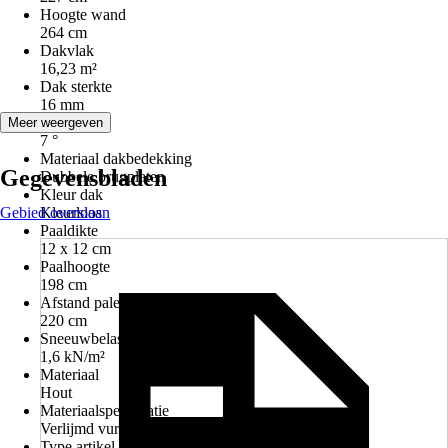
Hoogte wand
264 cm
Dakvlak
16,23 m²
Dak sterkte
16 mm
Dakhelling
Meer weergeven
7 °
Materiaal dakbedekking
Gegevensbladen
Dubbele brugplaten
Kleur dak
Gebied overslaan
Kleurloos
Paaldikte
12 x 12 cm
Paalhoogte
198 cm
Afstand palen
220 cm
Sneeuwbelasting
1,6 kN/m²
Materiaal
Hout
Materiaalspecificatie
Verlijmd vuren hout
Type artikel