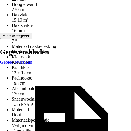
Hoogte wand
270 cm
Dakvlak
15,19 m²
Dak sterkte
16 mm
Dakhelling
Meer weergeven
7 °
Materiaal dakbedekking
Gegevensbladen
Dubbele brugplaten
Kleur dak
Gebied overslaan
Kleurloos
Paaldikte
12 x 12 cm
Paalhoogte
198 cm
Afstand palen
170 cm
Sneeuwbelasting
1,35 kN/m²
Materiaal
Hout
Materiaalspecificatie
Verlijmd vuren hout
Type artikel