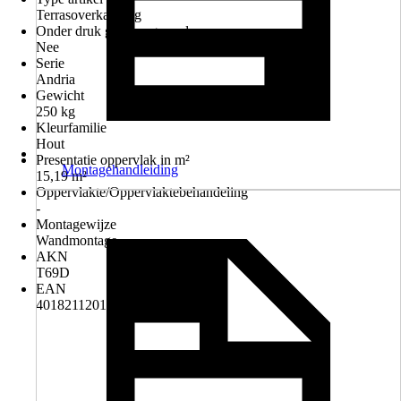
Terrasoverkapping
Onder druk geimpregneerd
Nee
Serie
Andria
Gewicht
250 kg
Kleurfamilie
Hout
Presentatie oppervlak in m²
Montagehandleiding
15,19 m²
Oppervlakte/Oppervlaktebehandeling
-
Montagewijze
Wandmontage
AKN
T69D
EAN
4018211201051