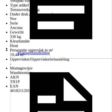
Verlijmd vuren hout
Type artikel
Terrasoverkapping
Onder druk geimpregneerd
Nee
Serie
Ancona
Gewicht
330 kg
Kleurfamilie
Hout
Presentatie oppervlak in m²
Montagehandleiding
19,44 m²
Oppervlakte/Oppervlaktebehandeling
-
Montagewijze
Wandmontage
AKN
TH1P
EAN
4018211201433