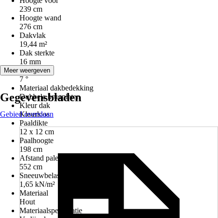
Hoogte voor
239 cm
Hoogte wand
276 cm
Dakvlak
19,44 m²
Dak sterkte
16 mm
Dakhelling
Meer weergeven
7 °
Materiaal dakbedekking
Gegevensbladen
Dubbele brugplaten
Kleur dak
Gebied overslaan
Kleurloos
Paaldikte
12 x 12 cm
Paalhoogte
198 cm
Afstand palen
552 cm
Sneeuwbelasting
1,65 kN/m²
Materiaal
Hout
Materiaalspecificatie