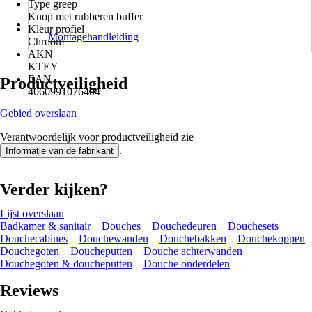
Type greep
Knop met rubberen buffer
Kleur profiel
Montagehandleiding
Chroom
AKN
KTEY
EAN
Productveiligheid
4060991076404
Gebied overslaan
Verantwoordelijk voor productveiligheid zie
.
Informatie van de fabrikant
Verder kijken?
Lijst overslaan
Badkamer & sanitair
Douches
Douchedeuren
Douchesets
Douchecabines
Douchewanden
Douchebakken
Douchekoppen
Douchegoten
Doucheputten
Douche achterwanden
Douchegoten & doucheputten
Douche onderdelen
Reviews