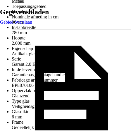
Metaal
Toepassingsgebied
Gegevensbladen
Douchebak
Nominale afmeting in cm
Gebied overslaan
90 cm
Instapbreedte
780 mm
Hoogte
2.000 mm
Eigenschap
Antikalk glascoating
Serie
Garant 2.0 ExpressPlus
In de levering inbegrepen
Garantiepas, Montagehandleiding
Fabricage artikelnummer
EP8870106-3 41 500 02 12 45
Oppervlak profiel
Glanzend
Type glas
Veiligheidsglas
Glasdikte
6 mm
Frame
Gedeeltelijk frame