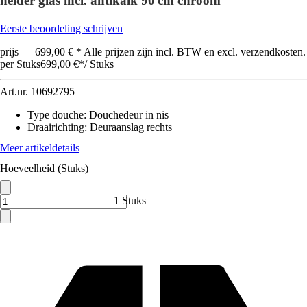
helder glas incl. antikalk 90 cm chroom
Eerste beoordeling schrijven
prijs — 699,00 € * Alle prijzen zijn incl. BTW en excl. verzendkosten.
per Stuks
699,00 €
*
/
Stuks
Art.nr.
10692795
Type douche
:
Douchedeur in nis
Draairichting
:
Deuraanslag rechts
Meer artikeldetails
Hoeveelheid (Stuks)
1 Stuks