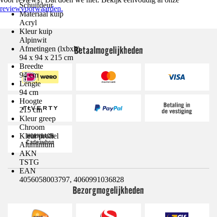
Schuifdeur
reviewvoorwaarden.
Materiaal kuip
Acryl
Kleur kuip
Alpinwit
Betaalmogelijkheden
Afmetingen (lxbxh)
94 x 94 x 215 cm
Breedte
94 cm
Lengte
94 cm
Hoogte
215 cm
Kleur greep
Chroom
Kleur profiel
Aluminium
AKN
TSTG
EAN
4056058003797, 4060991036828
Bezorgmogelijkheden