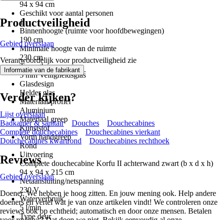
94 x 94 cm
Geschikt voor aantal personen
Productveiligheid
1
Binnenhoogte (ruimte voor hoofdbewegingen)
190 cm
Gebied overslaan
Minimale hoogte van de ruimte
230 cm
Verantwoordelijk voor productveiligheid zie
Type glas
.
Informatie van de fabrikant
5 mm Veiligheidsglas
Glasdesign
Helder glas
Verder kijken?
Materiaal profiel
Aluminium
Lijst overslaan
Materiaal greep
Badkamer & sanitair
Douches
Douchecabines
Kunststof
Complete douchecabines
Douchecabines vierkant
Vorm handgreep
Douchecabines kwartrond
Douchecabines rechthoek
Rond
Uitvoering
Reviews
Complete douchecabine Korfu II achterwand zwart (b x d x h)
94 x 94 x 215 cm
Gebied overslaan
Netaansluiting/netspanning
230 V
Doener. We hebben je hoog zitten. En jouw mening ook. Help andere
Waterverbruik
doeners en vertel wat je van onze artikelen vindt! We controleren onze
5 l/min
reviews ook op echtheid; automatisch en door onze mensen. Betalen
Type deur
voor reviews? Dat doen we niet. Bekijk eenvoudig al onze