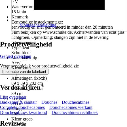
0 V
Waterverbruik
15 l/min
Kenmerk
Eenvoudige insteekmontage:
Montagehandleiding
eenvoudig en snel gemonteerd in minder dan 20 minuten
Film bekijken op www.schulte.de, Achterwanden van echt glas
lichtgroen, Opmerking: slangen zijn niet in de levering
inbegrepen.
Productveiligheid
Type deur
Schuifdeur
Gebied overslaan
Materiaal kuip
Acryl
Verantwoordelijk voor productveiligheid zie
Kleur kuip
.
Informatie van de fabrikant
Alpinwit
Afmetingen (lxbxh)
89 x 89 x 202 cm
Verder kijken?
Breedte
89 cm
Lijst overslaan
Lengte
Badkamer & sanitair
Douches
Douchecabines
89 cm
Complete douchecabines
Douchecabines vierkant
Hoogte
Douchecabines kwartrond
Douchecabines rechthoek
202 cm
Kleur greep
Reviews
Chroom