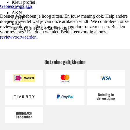
Kleur profiel
Gebied overslaan
Aluminium
AKN
Doener. We hebben je hoog zitten. En jouw mening ook. Help andere
A8WE
doeners en vertel wat je van onze artikelen vindt! We controleren onze
EAN
reviews ook op echtheid; automatisch en door onze mensen. Betalen
4004514183453, 4060991009747
voor reviews? Dat doen we niet. Bekijk eenvoudig al onze
reviewvoorwaarden.
Betaalmogelijkheden