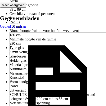
Kreta
Douchebak grootte
Meer weergeven
89 x 89 cm
Geschikt voor aantal personen
Gegevensbladen
1
Radius
Gebied overslaan
550 mm
Binnenhoogte (ruimte voor hoofdbewegingen)
180 cm
Minimale hoogte van de ruimte
230 cm
Type glas
5 mm Veiligheidsglas
Glasdesign
Helder glas
Materiaal profiel
Aluminium
Materiaal greep
Kunststof
Vorm handgreep
Rond
Uitvoering
SCHULTE Complete douchecabine Korfu II achterwand
lichtgroen 89x89x202 cm radius 55 cm
Netaansluiting/netspanning