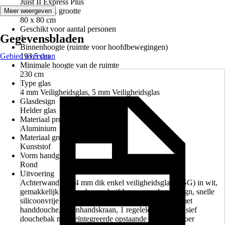
Juist II Express Plus
Douchebak grootte
Meer weergeven
80 x 80 cm
Geschikt voor aantal personen
Gegevensbladen
1
Binnenhoogte (ruimte voor hoofdbewegingen)
Gebied overslaan
193,5 cm
Minimale hoogte van de ruimte
230 cm
Type glas
4 mm Veiligheidsglas, 5 mm Veiligheidsglas
Glasdesign
Helder glas
Materiaal profiel
Aluminium
Materiaal greep
Kunststof
Vorm handgreep
Rond
Uitvoering
Achterwand van 4 mm dik enkel veiligheidsglas (ESG) in wit,
gemakkelijk beweegbare schuifdeuren, modern design, snelle
silicoonvrije opbouw, 2 zijwanden, 1 douchestang met
handdouche, 1 eenhandskraan, 1 regelelement, inclusief
douchebak met geïntegreerde opstaande rand en afvoer