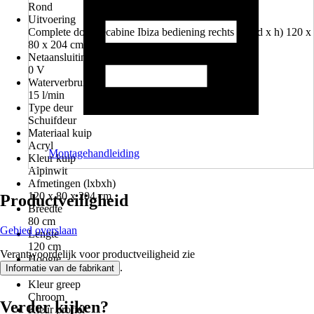
Rond
Uitvoering
Complete douchecabine Ibiza bediening rechts (b x d x h) 120 x
80 x 204 cm
Netaansluiting/netspanning
0 V
Waterverbruik
15 l/min
Type deur
Schuifdeur
Materiaal kuip
Acryl
Montagehandleiding
Kleur kuip
Alpinwit
Afmetingen (lxbxh)
120 x 80 x 204 cm
Productveiligheid
Breedte
80 cm
Gebied overslaan
Lengte
120 cm
Verantwoordelijk voor productveiligheid zie
Hoogte
.
Informatie van de fabrikant
204 cm
Kleur greep
Chroom
Verder kijken?
Kleur profiel