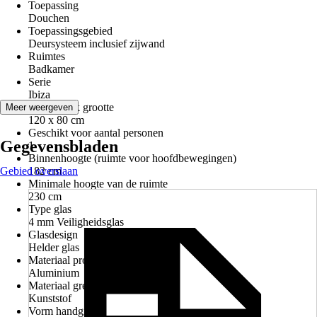
Toepassing
Douchen
Toepassingsgebied
Deursysteem inclusief zijwand
Ruimtes
Badkamer
Serie
Ibiza
Douchebak grootte
Meer weergeven
120 x 80 cm
Geschikt voor aantal personen
Gegevensbladen
1
Binnenhoogte (ruimte voor hoofdbewegingen)
Gebied overslaan
182 cm
Minimale hoogte van de ruimte
230 cm
Type glas
4 mm Veiligheidsglas
Glasdesign
Helder glas
Materiaal profiel
Aluminium
Materiaal greep
Kunststof
Vorm handgreep