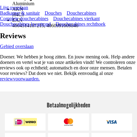
Aluminium
Lijst overslaan
AKN
Badkamer & sanitair
Douches
Douchecabines
H4C1
Complete douchecabines
Douchecabines vierkant
EAN
Douchecabines kwartrond
Douchecabines rechthoek
4004514187215, 4060991009846
Reviews
Gebied overslaan
Doener. We hebben je hoog zitten. En jouw mening ook. Help andere
doeners en vertel wat je van onze artikelen vindt! We controleren onze
reviews ook op echtheid; automatisch en door onze mensen. Betalen
voor reviews? Dat doen we niet. Bekijk eenvoudig al onze
reviewvoorwaarden.
Betaalmogelijkheden