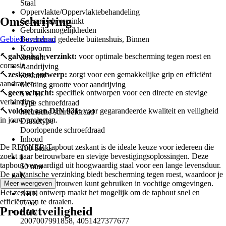
Staal
Oppervlakte/Oppervlaktebehandeling
Omschrijving
Galvanisch verzinkt
Gebruiksmogelijkheden
Gebied overslaan
Beschermd gedeelte buitenshuis, Binnen
Kopvorm
🔨
galvanisch verzinkt:
voor optimale bescherming tegen roest en
Zeskant
corrosie.
Aandrijving
🔨
zeskant ontwerp:
zorgt voor een gemakkelijke grip en efficiënt
Zeskant
aandraaien.
Melding grootte voor aandrijving
🔨
geen schacht:
specifiek ontworpen voor een directe en stevige
SW 10
verbinding.
Type schroefdraad
🔨
voldoet aan DIN 931:
voor gegarandeerde kwaliteit en veiligheid
Metrische schroefdraad
in jouw projecten.
Draadtype
Doorlopende schroefdraad
Inhoud
De REYHER Tapbout zeskant is de ideale keuze voor iedereen die
100 Stuks
zoekt naar betrouwbare en stevige bevestigingsoplossingen. Deze
I
tapbout vervaardigd uit hoogwaardig staal voor een lange levensduur.
50 mm
De galvanische verzinking biedt bescherming tegen roest, waardoor je
K
deze bout met vertrouwen kunt gebruiken in vochtige omgevingen.
Meer weergeven
4 mm
Het zeskant ontwerp maakt het mogelijk om de tapbout snel en
AKN
efficiënt aan te draaien.
775Z
Productveiligheid
EAN
2007007991858, 4051427377677