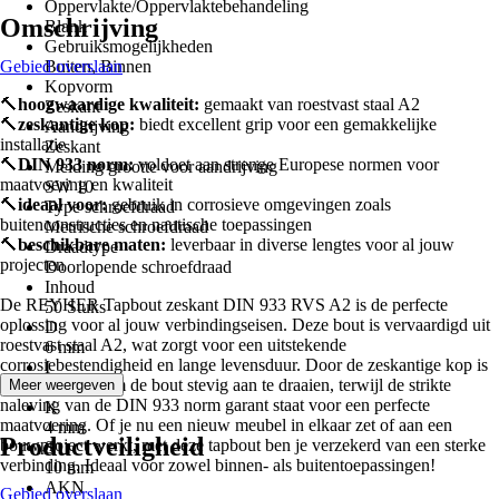
Oppervlakte/Oppervlaktebehandeling
Omschrijving
Blank
Gebruiksmogelijkheden
Gebied overslaan
Buiten, Binnen
Kopvorm
🔨
hoogwaardige kwaliteit:
gemaakt van roestvast staal A2
Zeskant
🔨
zeskantige kop:
biedt excellent grip voor een gemakkelijke
Aandrijving
installatie
Zeskant
🔨
DIN 933 norm:
voldoet aan strenge Europese normen voor
Melding grootte voor aandrijving
maatvoering en kwaliteit
SW 10
🔨
ideaal voor:
gebruik in corrosieve omgevingen zoals
Type schroefdraad
buitenconstructies en nautische toepassingen
Metrische schroefdraad
🔨
beschikbare maten:
leverbaar in diverse lengtes voor al jouw
Draadtype
projecten
Doorlopende schroefdraad
Inhoud
De REYHER Tapbout zeskant DIN 933 RVS A2 is de perfecte
50 Stuks
oplossing voor al jouw verbindingseisen. Deze bout is vervaardigd uit
D
roestvast staal A2, wat zorgt voor een uitstekende
6 mm
corrosiebestendigheid en lange levensduur. Door de zeskantige kop is
I
het eenvoudig om de bout stevig aan te draaien, terwijl de strikte
Meer weergeven
30 mm
naleving van de DIN 933 norm garant staat voor een perfecte
K
maatvoering. Of je nu een nieuw meubel in elkaar zet of aan een
4 mm
Productveiligheid
bouwproject werkt, met deze tapbout ben je verzekerd van een sterke
S
verbinding. Ideaal voor zowel binnen- als buitentoepassingen!
10 mm
AKN
Gebied overslaan