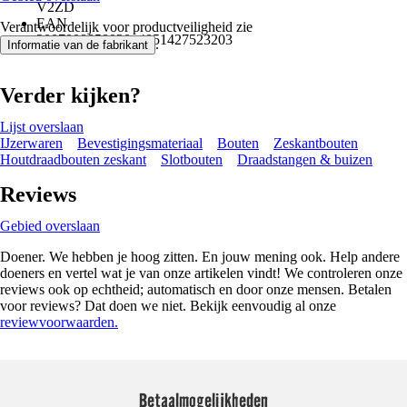
V2ZD
EAN
Verantwoordelijk voor productveiligheid zie
2007008858020, 4051427523203
.
Informatie van de fabrikant
Verder kijken?
Lijst overslaan
IJzerwaren
Bevestigingsmateriaal
Bouten
Zeskantbouten
Houtdraadbouten zeskant
Slotbouten
Draadstangen & buizen
Reviews
Gebied overslaan
Doener. We hebben je hoog zitten. En jouw mening ook. Help andere
doeners en vertel wat je van onze artikelen vindt! We controleren onze
reviews ook op echtheid; automatisch en door onze mensen. Betalen
voor reviews? Dat doen we niet. Bekijk eenvoudig al onze
reviewvoorwaarden.
Betaalmogelijkheden