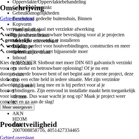
Oppervlakte/Oppervlaktebehandeling
Omschrijving
Galvanisch verzinkt
Gebruiksmogelijkheden
Gebied overslaan
Beschermd gedeelte buitenshuis, Binnen
Kopvorm
🔨 vervaardigd uit staal met verzinkte afwerking
Platte rondkop
🔨
veilig:
biedt een betrouwbare bevestiging voor al je projecten
Type schroefdraad
🔨
gemakkelijk:
eenvoudig te installeren
Metrische schroefdraad
🔨
veelzijdig:
perfect voor houtverbindingen, constructies en meer
Draadtype
🔨
compleet:
geleverd met bijpassende moer
Gedeeltelijke draad
Inhoud
Kies de REYHER Slotbout met moer DIN 603 galvanisch verzinkt
100 Stuks
voor een sterke en betrouwbare oplossing! Of je nu een
D
doorgewinterde bouwer bent of net begint aan je eerste project, deze
6 mm
slotbout is een echte held in iedere situatie. Met zijn verzinkte
Dk
afwerking gaat hij lang mee en is hij perfect voor al je
16,55 mm
houtverbindingen. Zijn eenvoud in installatie maakt hem toegankelijk
I
voor iedereen. Dus waar wacht je nog op? Maak je project weer
40 mm
compleet en ga aan de slag!
K
Meer weergeven
3,88 mm
AKN
HD3M
Productveiligheid
EAN
2007008858716, 4051427334465
Gebied overslaan