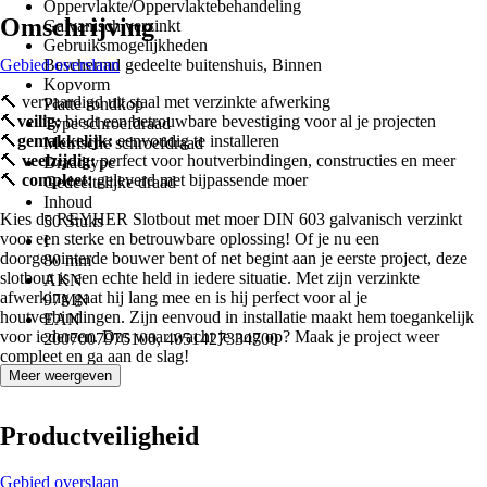
Oppervlakte/Oppervlaktebehandeling
Omschrijving
Galvanisch verzinkt
Gebruiksmogelijkheden
Gebied overslaan
Beschermd gedeelte buitenshuis, Binnen
Kopvorm
🔨 vervaardigd uit staal met verzinkte afwerking
Platte rondkop
🔨
veilig:
biedt een betrouwbare bevestiging voor al je projecten
Type schroefdraad
🔨
gemakkelijk:
eenvoudig te installeren
Metrische schroefdraad
🔨
veelzijdig:
perfect voor houtverbindingen, constructies en meer
Draadtype
🔨
compleet:
geleverd met bijpassende moer
Gedeeltelijke draad
Inhoud
Kies de REYHER Slotbout met moer DIN 603 galvanisch verzinkt
50 Stuks
voor een sterke en betrouwbare oplossing! Of je nu een
I
doorgewinterde bouwer bent of net begint aan je eerste project, deze
80 mm
slotbout is een echte held in iedere situatie. Met zijn verzinkte
AKN
afwerking gaat hij lang mee en is hij perfect voor al je
97MN
houtverbindingen. Zijn eenvoud in installatie maakt hem toegankelijk
EAN
voor iedereen. Dus waar wacht je nog op? Maak je project weer
2007007975100, 4051427334700
compleet en ga aan de slag!
Meer weergeven
Productveiligheid
Gebied overslaan