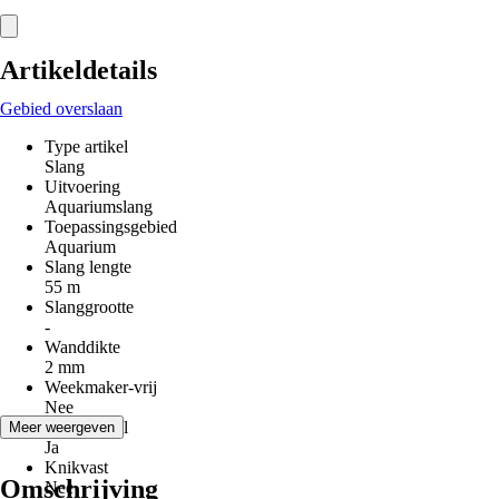
Artikeldetails
Gebied overslaan
Type artikel
Slang
Uitvoering
Aquariumslang
Toepassingsgebied
Aquarium
Slang lengte
55 m
Slanggrootte
-
Wanddikte
2 mm
Weekmaker-vrij
Nee
Vormstabiel
Meer weergeven
Ja
Knikvast
Omschrijving
Nee