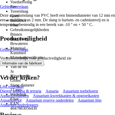
Voedselveilig
Gebied overslaan
Nee
Tussenlaag
Deze aquariumslang van PVC heeft een binnendiameter van 12 mm en
Geen
een wanddikte van 2 mm. De slang is barium- en cadmiumvrij en is
Barstdruk
temperatuurbestendig in een bereik van -10 ° en + 50 ° C.
0 bar
Gebruiksmogelijkheden
Binnen
Productveiligheid
Toepassing
Bewateren
Materiaal
Gebied overslaan
Kunststof
Materiaalspecificatie
Verantwoordelijk voor productveiligheid zie
PVC
.
Informatie van de fabrikant
Van de rol
Ja
Kleurfamilie
Verder kijken?
Groen
Slang diameter
Lijst overslaan
12 mm
Dieren, aquaria & terraria
Aquaria
Aquarium toebehoren
Werkdruk
Aquariumslangen
Aquarium kweekkasten & opgroeikasten
0 bar
Aquarium kit
Aquarium reserve onderdelen
Aquarium lijm
EAN
Aquarium onderleggers
4047883056430
Reviews