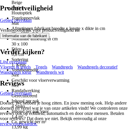
Beige
Productveiligheid
Optiek
Houtoptiek
Tegeloppervlak
Gebied overslaan
Mat
Afmetingen fabrikant breedte x lengte x dikte in cm
Verantwoordelijk voor productveiligheid zie
35 x 100 x 0.8 cm
.
Informatie van de fabrikant
Nominale afmeting in cm
30 x 100
Dikte
Verder kijken?
0,8 cm
Sortering
Lijst overslaan
1. Keus
Vloeren & tegels
Tegels
Wandtegels
Wandtegels decoratief
Vorstbestendig
Wandtegels kleur
Wandtegels wit
Nee
Geschikt voor vloerverwarming
Reviews
Nee
Randafwerking
Gebied overslaan
Gerectificeerd
Inhoud per pak
Doener. We hebben je hoog zitten. En jouw mening ook. Help andere
4 Stuks
doeners en vertel wat je van onze artikelen vindt! We controleren onze
Inhoud per pak voor
reviews ook op echtheid; automatisch en door onze mensen. Betalen
1,4 m²
voor reviews? Dat doen we niet. Bekijk eenvoudig al onze
Ca. gewicht per m²
reviewvoorwaarden.
13,99 kg