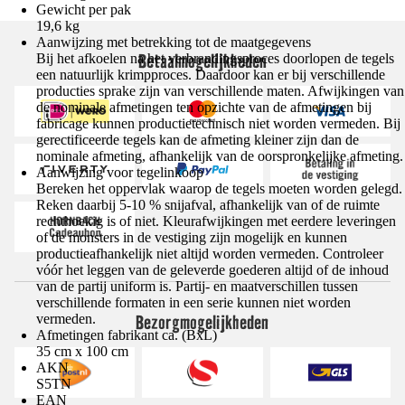
Gewicht per pak
19,6 kg
Aanwijzing met betrekking tot de maatgegevens
Betaalmogelijkheden
Bij het afkoelen na het verbrandingsproces doorlopen de tegels
een natuurlijk krimpproces. Daardoor kan er bij verschillende
producties sprake zijn van verschillende maten. Afwijkingen van
de nominale afmetingen ten opzichte van de afmetingen bij
fabricage kunnen productietechnisch niet worden vermeden. Bij
gerectificeerde tegels kan de afmeting kleiner zijn dan de
nominale afmeting, afhankelijk van de oorspronkelijke afmeting.
Aanwijzing voor tegelinkoop
Bereken het oppervlak waarop de tegels moeten worden gelegd.
Reken daarbij 5-10 % snijafval, afhankelijk van of de ruimte
rechthoekig is of niet. Kleurafwijkingen met eerdere leveringen
of de monsters in de vestiging zijn mogelijk en kunnen
productieafhankelijk niet altijd worden vermeden. Controleer
vóór het leggen van de geleverde goederen altijd of de inhoud
van de partij uniform is. Partij- en maatverschillen tussen
verschillende formaten in een serie kunnen niet worden
Bezorgmogelijkheden
vermeden.
Afmetingen fabrikant ca. (BxL)
35 cm x 100 cm
AKN
S5TN
EAN