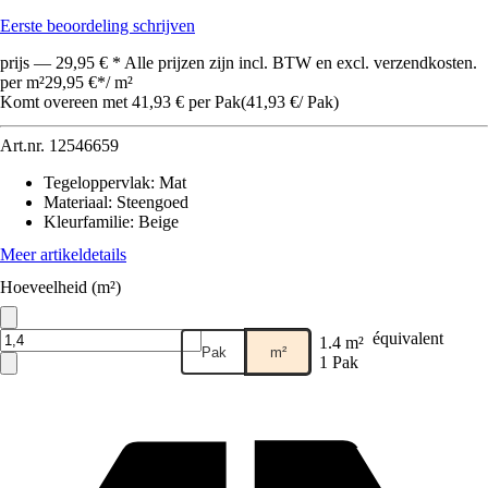
Eerste beoordeling schrijven
prijs — 29,95 € * Alle prijzen zijn incl. BTW en excl. verzendkosten.
per m²
29,95 €
*
/
m²
Komt overeen met 41,93 € per Pak
(
41,93 €
/
Pak
)
Art.nr.
12546659
Tegeloppervlak
:
Mat
Materiaal
:
Steengoed
Kleurfamilie
:
Beige
Meer artikeldetails
Hoeveelheid (m²)
équivalent
1.4 m²
Pak
m²
1 Pak