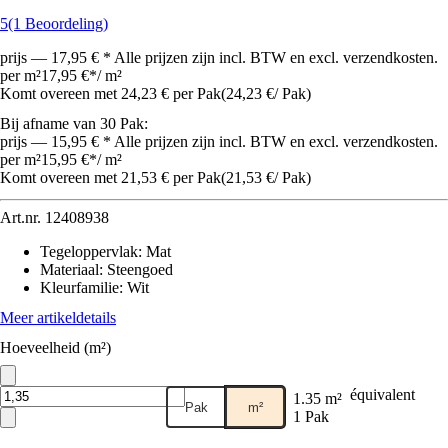
5
(1 Beoordeling)
prijs — 17,95 € * Alle prijzen zijn incl. BTW en excl. verzendkosten.
per m²
17,95 €
*
/
m²
Komt overeen met 24,23 € per Pak
(
24,23 €
/
Pak
)
Bij afname van 30 Pak:
prijs — 15,95 € * Alle prijzen zijn incl. BTW en excl. verzendkosten.
per m²
15,95 €
*
/
m²
Komt overeen met 21,53 € per Pak
(
21,53 €
/
Pak
)
Art.nr.
12408938
Tegeloppervlak
:
Mat
Materiaal
:
Steengoed
Kleurfamilie
:
Wit
Meer artikeldetails
Hoeveelheid (m²)
équivalent
1.35 m²
Pak
m²
1 Pak