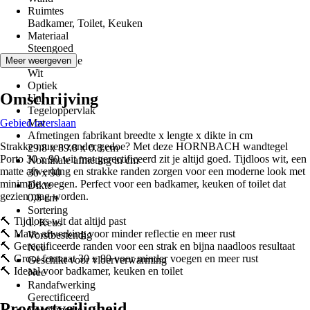
Ruimtes
Badkamer, Toilet, Keuken
Materiaal
Steengoed
Kleurfamilie
Meer weergeven
Wit
Optiek
Omschrijving
Uni
Tegeloppervlak
Gebied overslaan
Mat
Afmetingen fabrikant breedte x lengte x dikte in cm
Strakke muren zonder gedoe? Met deze HORNBACH wandtegel
29.8 x 89.8 x 0.8 cm
Porto 30 x 90 wit mat gerectificeerd zit je altijd goed. Tijdloos wit, een
Nominale afmeting in cm
matte afwerking en strakke randen zorgen voor een moderne look met
30 x 90
minimale voegen. Perfect voor een badkamer, keuken of toilet dat
Dikte
gezien mag worden.
0,8 cm
Sortering
🔨 Tijdloos wit dat altijd past
1. Keus
🔨 Matte afwerking voor minder reflectie en meer rust
Vorstbestendig
🔨 Gerectificeerde randen voor een strak en bijna naadloos resultaat
Nee
🔨 Groot formaat 30 x 90 voor minder voegen en meer rust
Geschikt voor vloerverwarming
🔨 Ideaal voor badkamer, keuken en toilet
Nee
Randafwerking
Gerectificeerd
Productveiligheid
Voegbreedte