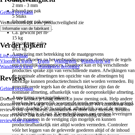
2 mm - 3 mm
Inhoud per pak
Gebied overslaan
5 Stuks
Inhoud per pak voor
Verantwoordelijk voor productveiligheid zie
1,35 m²
.
Informatie van de fabrikant
Ca. gewicht per m²
15 kg
Gewicht per pak
Verder kijken?
20,3 kg
Aanwijzing met betrekking tot de maatgegevens
Lijst overslaan
Bij het afkoelen na het verbrandingsproces doorlopen de tegels
Vloeren & tegels
Tegels
Wandtegels
Wandtegels wit
een natuurlijk krimpproces. Daardoor kan er bij verschillende
Wandtegels kleur
Wandtegels decoratief
producties sprake zijn van verschillende maten. Afwijkingen van
de nominale afmetingen ten opzichte van de afmetingen bij
Reviews
fabricage kunnen productietechnisch niet worden vermeden. Bij
gerectificeerde tegels kan de afmeting kleiner zijn dan de
Gebied overslaan
nominale afmeting, afhankelijk van de oorspronkelijke afmeting.
Aanwijzing voor tegelinkoop
Doener. We hebben je hoog zitten. En jouw mening ook. Help andere
Bereken het oppervlak waarop de tegels moeten worden gelegd.
doeners en vertel wat je van onze artikelen vindt! We controleren onze
Reken daarbij 5-10 % snijafval, afhankelijk van of de ruimte
reviews ook op echtheid; automatisch en door onze mensen. Betalen
rechthoekig is of niet. Kleurafwijkingen met eerdere leveringen
voor reviews? Dat doen we niet. Bekijk eenvoudig al onze
of de monsters in de vestiging zijn mogelijk en kunnen
reviewvoorwaarden.
productieafhankelijk niet altijd worden vermeden. Controleer
vóór het leggen van de geleverde goederen altijd of de inhoud