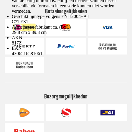
van de partij uniform is. Partij- en maatverschillen tussen
verschillende formaten in een serie kunnen niet worden
Betaalmogelijkheden
vermeden.
Geschikt lijmtype volgens EN 12004+A1
C2TES1
Afmetingen fabrikant ca. (BxL)
29.8 cm x 89.8 cm
AKN
817Z
EAN
4306516581061
Bezorgmogelijkheden