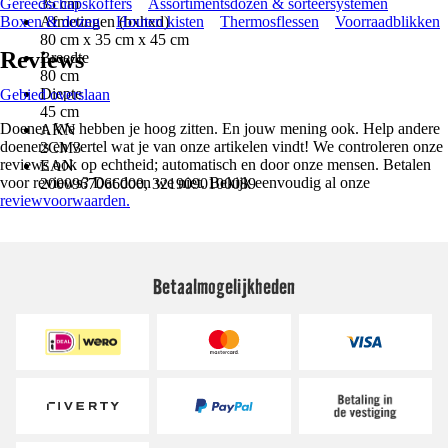
Gereedschapskoffers
35 cm
Assortimentsdozen & sorteersystemen
Boxen & dozen
Afmetingen (bxhxd)
Houten kisten
Thermosflessen
Voorraadblikken
80 cm x 35 cm x 45 cm
Reviews
Breedte
80 cm
Diepte
Gebied overslaan
45 cm
Doener. We hebben je hoog zitten. En jouw mening ook. Help andere
AKN
doeners en vertel wat je van onze artikelen vindt! We controleren onze
2CM3
reviews ook op echtheid; automatisch en door onze mensen. Betalen
EAN
voor reviews? Dat doen we niet. Bekijk eenvoudig al onze
2000967066000, 3219090100089
reviewvoorwaarden.
Betaalmogelijkheden