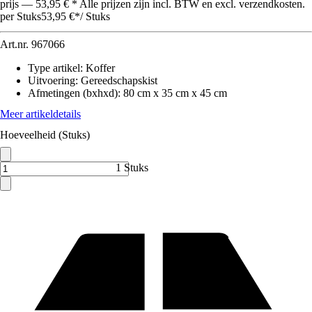
prijs — 53,95 € * Alle prijzen zijn incl. BTW en excl. verzendkosten.
per Stuks
53,95 €
*
/
Stuks
Art.nr.
967066
Type artikel
:
Koffer
Uitvoering
:
Gereedschapskist
Afmetingen (bxhxd)
:
80 cm x 35 cm x 45 cm
Meer artikeldetails
Hoeveelheid (Stuks)
1 Stuks