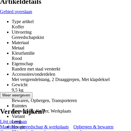
Artikeldetails
Gebied overslaan
Type artikel
Koffer
Uitvoering
Gereedschapskist
Materiaal
Metaal
Kleurfamilie
Rood
Eigenschap
Randen met staal versterkt
Accessoires/onderdelen
Met vergrendelstang, 2 Draaggrepen, Met klapdeksel
Gewicht
9,5 kg
Toepassing
Meer weergeven
Bewaren, Opbergen, Transporteren
Ruimtes
Verder kijken?
Bouwplaats, Kelder, Werkplaats
Variant
Lijst overslaan
Leeg
Machines, gereedschap & werkplaats
Hoogte
Opbergen & bewaren