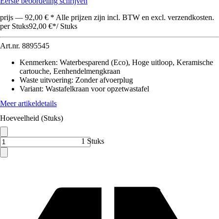
Eerste beoordeling schrijven
prijs — 92,00 € * Alle prijzen zijn incl. BTW en excl. verzendkosten.
per Stuks
92,00 €
*
/
Stuks
Art.nr.
8895545
Kenmerken
:
Waterbesparend (Eco), Hoge uitloop, Keramische
cartouche, Eenhendelmengkraan
Waste uitvoering
:
Zonder afvoerplug
Variant
:
Wastafelkraan voor opzetwastafel
Meer artikeldetails
Hoeveelheid (Stuks)
1 Stuks