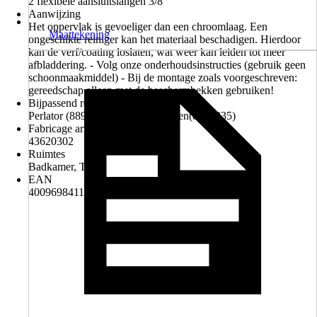
2 flexibele aansluitslangen 3/8"
Aanwijzing
Het oppervlak is gevoeliger dan een chroomlaag. Een
Maattekening
ongeschikte reiniger kan het materiaal beschadigen. Hierdoor
kan de verf/coating loslaten, wat weer kan leiden tot meer
afbladdering. - Volg onze onderhoudsinstructies (gebruik geen
schoonmaakmiddel) - Bij de montage zoals voorgeschreven:
gereedschap alleen met de beschermbekken gebruiken!
Bijpassend reserveonderdeel
Perlator (8890250), Aansluitslangen(8890235)
Fabricage artikelnummer
43620302
Ruimtes
Badkamer, Toilet
EAN
4009698411439