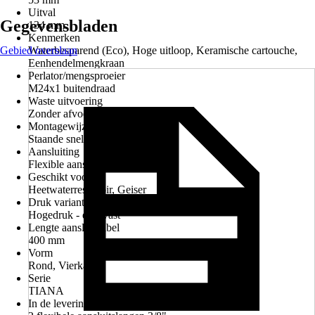
Uitval
Gegevensbladen
134 mm
Kenmerken
Gebied overslaan
Waterbesparend (Eco), Hoge uitloop, Keramische cartouche,
Eenhendelmengkraan
Perlator/mengsproeier
M24x1 buitendraad
Waste uitvoering
Zonder afvoerplug
Montagewijze
Staande snelle montage
Aansluiting
Flexible aansluitslangen 3/8"
Geschikt voor
Heetwaterreservoir, Geiser
Druk variant
Hogedruk - drukvast
Lengte aansluitkabel
400 mm
Vorm
Rond, Vierkant
Serie
TIANA
In de levering inbegrepen