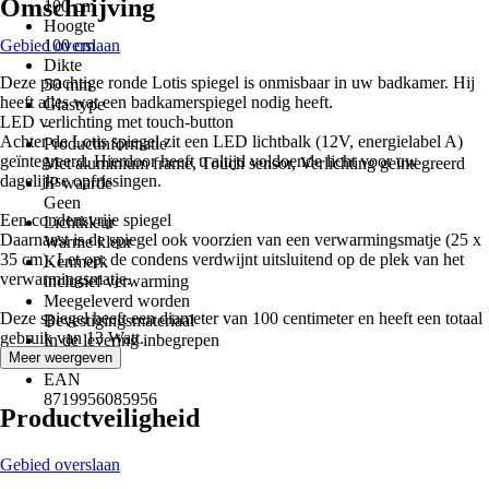
Omschrijving
100 cm
Hoogte
Gebied overslaan
100 cm
Dikte
Deze prachtige ronde Lotis spiegel is onmisbaar in uw badkamer. Hij
50 mm
heeft alles wat een badkamerspiegel nodig heeft.
Glastype
LED verlichting met touch-button
-
Achter de Lotis spiegel zit een LED lichtbalk (12V, energielabel A)
Productinformatie
geïntegreerd. Hierdoor heeft u altijd voldoende licht voor uw
Met aluminium frame, Touch sensor, Verlichting geïntegreerd
dagelijkse opfrissingen.
IP waarde
Geen
Een condensvrije spiegel
Lichtkleur
Daarnaast is de spiegel ook voorzien van een verwarmingsmatje (25 x
Warme kleur
35 cm). Let op: de condens verdwijnt uitsluitend op de plek van het
Kenmerk
verwarmingsmatje.
inclusief verwarming
Meegeleverd worden
Deze spiegel heeft een diameter van 100 centimeter en heeft een totaal
Bevestigingsmateriaal
gebruik van 13 Watt.
In de levering inbegrepen
Meer weergeven
Verlichting
EAN
8719956085956
Productveiligheid
Gebied overslaan