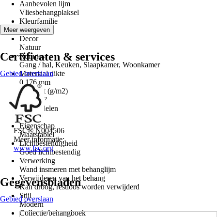
Aanbevolen lijm
Vliesbehangplaksel
Kleurfamilie
Blauw, Wit
Meer weergeven
Decor
Natuur
Certificaten & services
Ruimtes
Gang / hal, Keuken, Slaapkamer, Woonkamer
Gebied overslaan
Materiaal dikte
0,176 mm
Gewicht (g/m2)
175 g/m²
Aantal delen
1
Eigenschap
FSC® N004506
Maatstabiel
Meer informatie:
Lichtbestendigheid
www.fsc.org
Goed lichtbestendig
Verwerking
Wand insmeren met behanglijm
Verwijderen van het behang
Gegevensbladen
Kan droog, restloos worden verwijderd
Stijl
Gebied overslaan
Modern
Collectie/behangboek