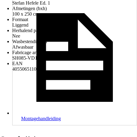
Stefan Hefele Ed. 1
Afmetingen (bxh)
100 x 250 cm
Formaat
Liggend
Herhalend patroon
Nee
Wasbestendigheid
Afwasbaar
Fabricage artikelnummer
SH085-VD1
EAN
4055065110856
Montagehandleiding