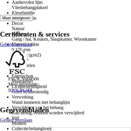
Aanbevolen lijm
Vliesbehangplaksel
Kleurfamilie
Groen, Bruin
Meer weergeven
Decor
Natuur
Certificaten & services
Ruimtes
Gang / hal, Keuken, Slaapkamer, Woonkamer
Gebied overslaan
Materiaal dikte
0,176 mm
Gewicht (g/m2)
175 g/m²
Aantal delen
4
Eigenschap
FSC® N004506
Maatstabiel
Meer informatie:
Lichtbestendigheid
www.fsc.org
Goed lichtbestendig
Verwerking
Wand insmeren met behanglijm
Verwijderen van het behang
Gegevensbladen
Kan droog, restloos worden verwijderd
Stijl
Gebied overslaan
Modern
Collectie/behangboek