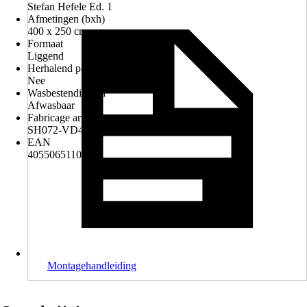
Stefan Hefele Ed. 1
Afmetingen (bxh)
400 x 250 cm
Formaat
Liggend
Herhalend patroon
Nee
Wasbestendigheid
Afwasbaar
Fabricage artikelnummer
SH072-VD4
EAN
4055065110726
Montagehandleiding