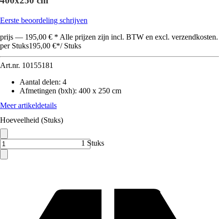
400x250 cm
Eerste beoordeling schrijven
prijs — 195,00 € * Alle prijzen zijn incl. BTW en excl. verzendkosten.
per Stuks
195,00 €
*
/
Stuks
Art.nr.
10155181
Aantal delen
:
4
Afmetingen (bxh)
:
400 x 250 cm
Meer artikeldetails
Hoeveelheid (Stuks)
1 Stuks