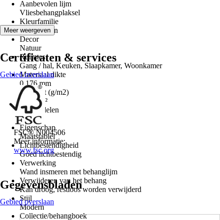
Aanbevolen lijm
Vliesbehangplaksel
Kleurfamilie
Geel, Groen
Meer weergeven
Decor
Natuur
Certificaten & services
Ruimtes
Gang / hal, Keuken, Slaapkamer, Woonkamer
Gebied overslaan
Materiaal dikte
0,176 mm
Gewicht (g/m2)
175 g/m²
Aantal delen
4
Eigenschap
FSC® N004506
Maatstabiel
Meer informatie:
Lichtbestendigheid
www.fsc.org
Goed lichtbestendig
Verwerking
Wand insmeren met behanglijm
Verwijderen van het behang
Gegevensbladen
Kan droog, restloos worden verwijderd
Stijl
Gebied overslaan
Modern
Collectie/behangboek