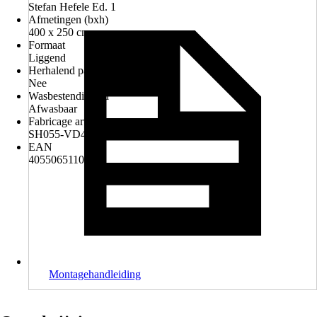
Stefan Hefele Ed. 1
Afmetingen (bxh)
400 x 250 cm
Formaat
Liggend
Herhalend patroon
Nee
Wasbestendigheid
Afwasbaar
Fabricage artikelnummer
SH055-VD4
EAN
4055065110559
Montagehandleiding