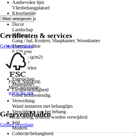
Aanbevolen lijm
Vliesbehangplaksel
Kleurfamilie
Geel, Groen
Meer weergeven
Decor
Landschap
Certificaten & services
Ruimtes
Gang / hal, Keuken, Slaapkamer, Woonkamer
Gebied overslaan
Materiaal dikte
0,176 mm
Gewicht (g/m2)
175 g/m²
Aantal delen
2
Eigenschap
FSC® N004506
Maatstabiel
Meer informatie:
Lichtbestendigheid
www.fsc.org
Goed lichtbestendig
Verwerking
Wand insmeren met behanglijm
Verwijderen van het behang
Gegevensbladen
Kan droog, restloos worden verwijderd
Stijl
Gebied overslaan
Modern
Collectie/behangboek