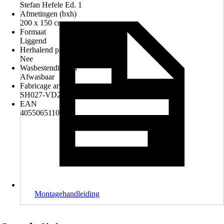
Stefan Hefele Ed. 1
Afmetingen (bxh)
200 x 150 cm
Formaat
Liggend
Herhalend patroon
Nee
Wasbestendigheid
Afwasbaar
Fabricage artikelnummer
SH027-VD2
EAN
4055065110276
Montagehandleiding