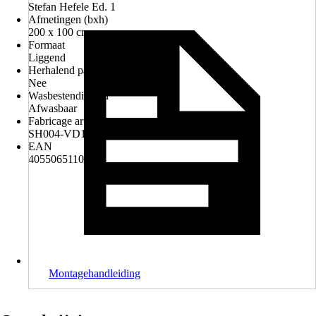
Stefan Hefele Ed. 1
Afmetingen (bxh)
200 x 100 cm
Formaat
Liggend
Herhalend patroon
Nee
Wasbestendigheid
Afwasbaar
Fabricage artikelnummer
SH004-VD1
EAN
4055065110047
Montagehandleiding