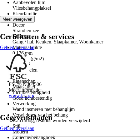
Aanbevolen lijm
Vliesbehangplaksel
Kleurfamilie
Blauw, Wit
Meer weergeven
Decor
Strand en zee
Certificaten & services
Ruimtes
Gang / hal, Keuken, Slaapkamer, Woonkamer
Gebied overslaan
Materiaal dikte
0,176 mm
Gewicht (g/m2)
175 g/m²
Aantal delen
1
Eigenschap
FSC® N004506
Maatstabiel
Meer informatie:
Lichtbestendigheid
www.fsc.org
Goed lichtbestendig
Verwerking
Wand insmeren met behanglijm
Verwijderen van het behang
Gegevensbladen
Kan droog, restloos worden verwijderd
Stijl
Gebied overslaan
Modern
Collectie/behangboek