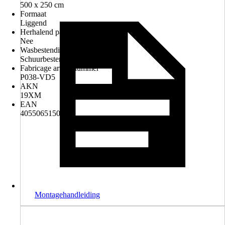
500 x 250 cm
Formaat
Liggend
Herhalend patroon
Nee
Wasbestendigheid
Schuurbestendig
Fabricage artikelnummer
P038-VD5
AKN
19XM
EAN
4055065150760
Montagehandleiding