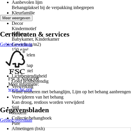
Aanbevolen lijm
Behangplaksel bij de verpakking inbegrepen
Kleurfamilie
Blauw
Meer weergeven
Decor
Kindermotief
Certificaten & services
Ruimtes
Babykamer, Kinderkamer
Gebied overslaan
Gewicht (g/m2)
150 g/m²
Aantal delen
5
Eigenschap
Maatstabiel
Lichtbestendigheid
FSC® N004506
Goed lichtbestendig
Meer informatie:
Verwerking
www.fsc.org
Wand insmeren met behanglijm, Lijm op het behang aanbrengen
Verwijderen van het behang
Kan droog, restloos worden verwijderd
Stijl
Gegevensbladen
Modern
Collectie/behangboek
Gebied overslaan
Pure
Afmetingen (bxh)