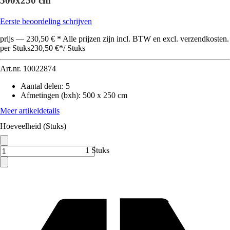
500x250 cm
Eerste beoordeling schrijven
prijs — 230,50 € * Alle prijzen zijn incl. BTW en excl. verzendkosten.
per Stuks
230,50 €
*
/
Stuks
Art.nr.
10022874
Aantal delen
:
5
Afmetingen (bxh)
:
500 x 250 cm
Meer artikeldetails
Hoeveelheid (Stuks)
1 Stuks