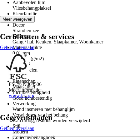
Aanbevolen lijm
Vliesbehangplaksel
Kleurfamilie
Wit
Meer weergeven
Decor
Strand en zee
Certificaten & services
Ruimtes
Gang / hal, Keuken, Slaapkamer, Woonkamer
Gebied overslaan
Materiaal dikte
0,01 mm
Gewicht (g/m2)
150 g/m²
Aantal delen
8
Eigenschap
FSC® N004506
Maatstabiel
Meer informatie:
Lichtbestendigheid
www.fsc.org
Goed lichtbestendig
Verwerking
Wand insmeren met behanglijm
Verwijderen van het behang
Gegevensbladen
Kan droog, restloos worden verwijderd
Stijl
Gebied overslaan
Modern
Collectie/behangboek