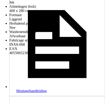
Ink
Afmetingen (bxh)
400 x 280 cm
Formaat
Liggend
Herhalend patroon
Nee
Wasbestendigheid
Afwasbaar
Fabricage artikelnummer
INX8-068
EAN
4055065230684
Montagehandleiding