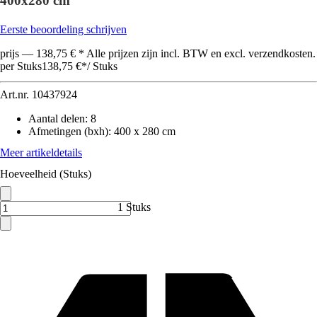
400x280 cm
Eerste beoordeling schrijven
prijs — 138,75 € * Alle prijzen zijn incl. BTW en excl. verzendkosten.
per Stuks
138,75 €
*
/
Stuks
Art.nr.
10437924
Aantal delen
:
8
Afmetingen (bxh)
:
400 x 280 cm
Meer artikeldetails
Hoeveelheid (Stuks)
1 Stuks