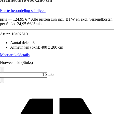
Architecture 400x280 cm
Eerste beoordeling schrijven
prijs — 124,95 € * Alle prijzen zijn incl. BTW en excl. verzendkosten.
per Stuks
124,95 €
*
/
Stuks
Art.nr.
10492510
Aantal delen
:
8
Afmetingen (bxh)
:
400 x 280 cm
Meer artikeldetails
Hoeveelheid (Stuks)
1 Stuks