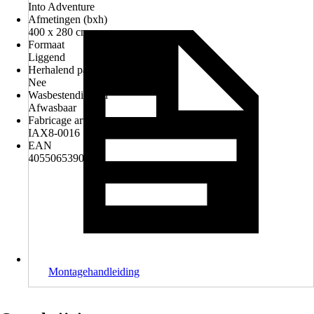
Into Adventure
Afmetingen (bxh)
400 x 280 cm
Formaat
Liggend
Herhalend patroon
Nee
Wasbestendigheid
Afwasbaar
Fabricage artikelnummer
IAX8-0016
EAN
4055065390166
Montagehandleiding